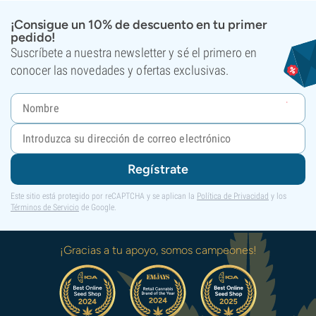
¡Consigue un 10% de descuento en tu primer
pedido!
Suscríbete a nuestra newsletter y sé el primero en
conocer las novedades y ofertas exclusivas.
Regístrate
Este sitio está protegido por reCAPTCHA y se aplican la
Política de Privacidad
y los
Términos de Servicio
de Google.
¡Gracias a tu apoyo, somos campeones!