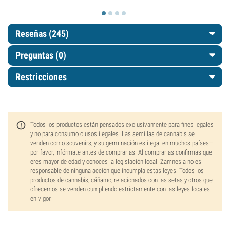
Reseñas (245)
Preguntas
(0)
Restricciones
Todos los productos están pensados exclusivamente para fines legales
y no para consumo o usos ilegales. Las semillas de cannabis se
venden como souvenirs, y su germinación es ilegal en muchos países—
por favor, infórmate antes de comprarlas. Al comprarlas confirmas que
eres mayor de edad y conoces la legislación local. Zamnesia no es
responsable de ninguna acción que incumpla estas leyes. Todos los
productos de cannabis, cáñamo, relacionados con las setas y otros que
ofrecemos se venden cumpliendo estrictamente con las leyes locales
en vigor.