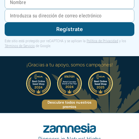
Regístrate
Este sitio está protegido por reCAPTCHA y se aplican la
Política de Privacidad
y los
Términos de Servicio
de Google.
¡Gracias a tu apoyo, somos campeones!
Descubre todos nuestros
premios