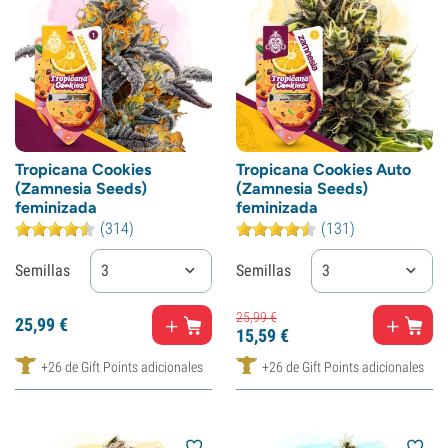
Tropicana Cookies
Tropicana Cookies Auto
(Zamnesia Seeds)
(Zamnesia Seeds)
feminizada
feminizada
(314)
(131)
Semillas
3
Semillas
3
25,
99
€
25,
99
€
15,
59
€
+26 de Gift Points adicionales
+26 de Gift Points adicionales