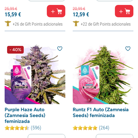
25,
99
€
20,
99
€
15,
59
€
12,
59
€
+26 de Gift Points adicionales
+22 de Gift Points adicionales
- 40%
Purple Haze Auto
Runtz F1 Auto (Zamnesia
(Zamnesia Seeds)
Seeds) feminizada
feminizada
(596)
(264)