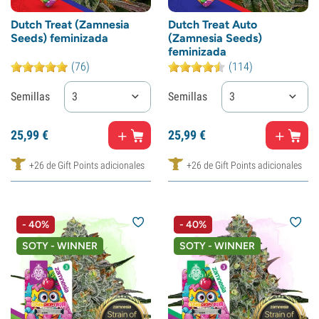
Dutch Treat (Zamnesia
Dutch Treat Auto
Seeds) feminizada
(Zamnesia Seeds)
feminizada
(76)
(114)
Semillas
3
Semillas
3
25,
99
€
25,
99
€
+26 de Gift Points adicionales
+26 de Gift Points adicionales
- 40%
- 40%
SOTY - WINNER
SOTY - WINNER