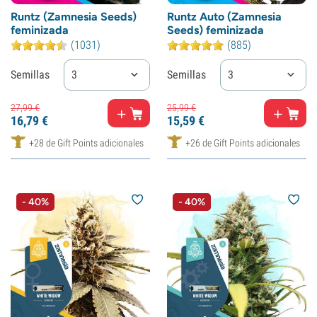
Runtz (Zamnesia Seeds)
Runtz Auto (Zamnesia
feminizada
Seeds) feminizada
(1031)
(885)
Semillas
3
Semillas
3
27,
99
€
25,
99
€
16,
79
€
15,
59
€
+28 de Gift Points adicionales
+26 de Gift Points adicionales
- 40%
- 40%