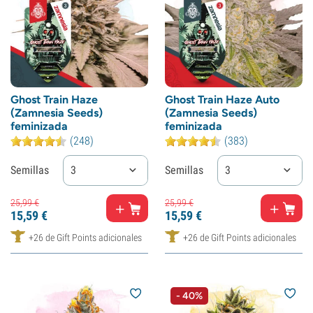
Ghost Train Haze
Ghost Train Haze Auto
(Zamnesia Seeds)
(Zamnesia Seeds)
feminizada
feminizada
(248)
(383)
Semillas
3
Semillas
3
25,
99
€
25,
99
€
15,
59
€
15,
59
€
+26 de Gift Points adicionales
+26 de Gift Points adicionales
- 40%