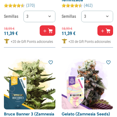
(370)
(462)
Semillas
3
Semillas
3
18,
99
€
18,
99
€
11,
39
€
11,
39
€
+20 de Gift Points adicionales
+20 de Gift Points adicionales
Bruce Banner 3 (Zamnesia
Gelato (Zamnesia Seeds)