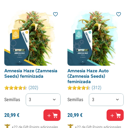
Amnesia Haze (Zamnesia
Amnesia Haze Auto
Seeds) feminizada
(Zamnesia Seeds)
feminizada
(202)
(312)
Semillas
3
Semillas
3
20,
99
€
20,
99
€
+22 de Gift Points adicionales
+22 de Gift Points adicionales