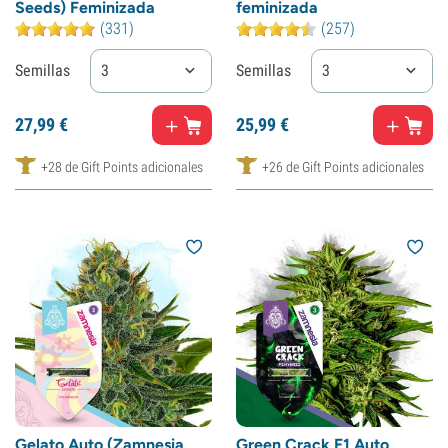
Seeds) Feminizada
feminizada
(331)
(257)
Semillas
3
Semillas
3
27,
99
€
25,
99
€
+28 de Gift Points adicionales
+26 de Gift Points adicionales
Gelato Auto (Zamnesia
Green Crack F1 Auto