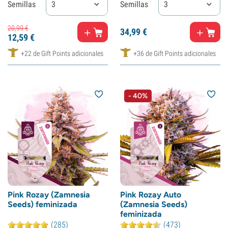
Semillas
3
Semillas
3
20,
99
€
34,
99
€
12,
59
€
+22 de Gift Points adicionales
+36 de Gift Points adicionales
- 40%
Pink Rozay (Zamnesia
Pink Rozay Auto
Seeds) feminizada
(Zamnesia Seeds)
feminizada
(285)
(473)