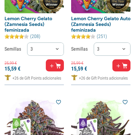
Lemon Cherry Gelato
Lemon Cherry Gelato Auto
(Zamnesia Seeds)
(Zamnesia Seeds)
feminizada
feminizada
(208)
(251)
Semillas
3
Semillas
3
25,
99
€
25,
99
€
15,
59
€
15,
59
€
+26 de Gift Points adicionales
+26 de Gift Points adicionales