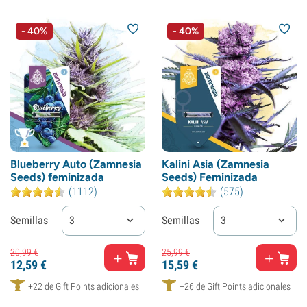
- 40%
- 40%
Blueberry Auto (Zamnesia
Kalini Asia (Zamnesia
Seeds) feminizada
Seeds) Feminizada
(1112)
(575)
Semillas
3
Semillas
3
20,
99
€
25,
99
€
12,
59
€
15,
59
€
+22 de Gift Points adicionales
+26 de Gift Points adicionales