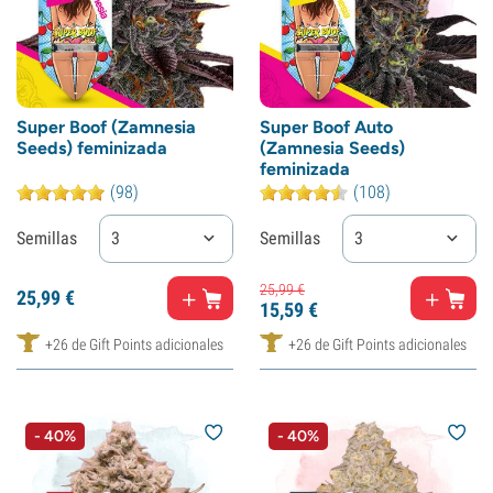
Super Boof (Zamnesia
Super Boof Auto
Seeds) feminizada
(Zamnesia Seeds)
feminizada
(98)
(108)
Semillas
3
Semillas
3
25,
99
€
25,
99
€
15,
59
€
+26 de Gift Points adicionales
+26 de Gift Points adicionales
- 40%
- 40%