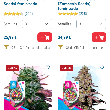
Seeds) feminizada
(Zamnesia Seeds)
feminizada
(290)
(225)
Semillas
3
Semillas
3
25,
99
€
34,
99
€
+26 de Gift Points adicionales
+36 de Gift Points adicionales
- 40%
- 40%