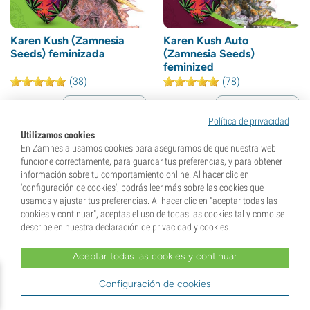
Karen Kush (Zamnesia
Karen Kush Auto
Seeds) feminizada
(Zamnesia Seeds)
feminized
(38)
(78)
Semillas
3
Semillas
3
Política de privacidad
Utilizamos cookies
25,
99
€
25,
99
€
En Zamnesia usamos cookies para asegurarnos de que nuestra web
funcione correctamente, para guardar tus preferencias, y para obtener
información sobre tu comportamiento online. Al hacer clic en
+26 de Gift Points adicionales
+26 de Gift Points adicionales
'configuración de cookies', podrás leer más sobre las cookies que
usamos y ajustar tus preferencias. Al hacer clic en "aceptar todas las
cookies y continuar", aceptas el uso de todas las cookies tal y como se
describe en nuestra declaración de privacidad y cookies.
- 40%
Aceptar todas las cookies y continuar
Configuración de cookies