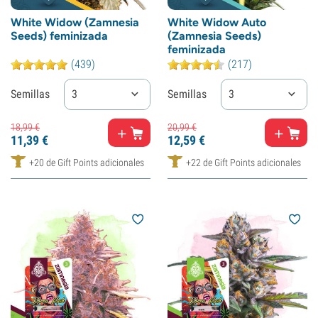
White Widow (Zamnesia
White Widow Auto
Seeds) feminizada
(Zamnesia Seeds)
feminizada
(439)
(217)
Semillas
3
Semillas
3
18,
99
€
20,
99
€
11,
39
€
12,
59
€
+20 de Gift Points adicionales
+22 de Gift Points adicionales