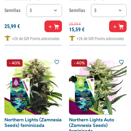
Semillas
3
Semillas
3
25,
99
€
25,
99
€
15,
59
€
+26 de Gift Points adicionales
+26 de Gift Points adicionales
- 40%
- 40%
Northern Lights (Zamnesia
Northern Lights Auto
Seeds) feminizada
(Zamnesia Seeds)
feminizada