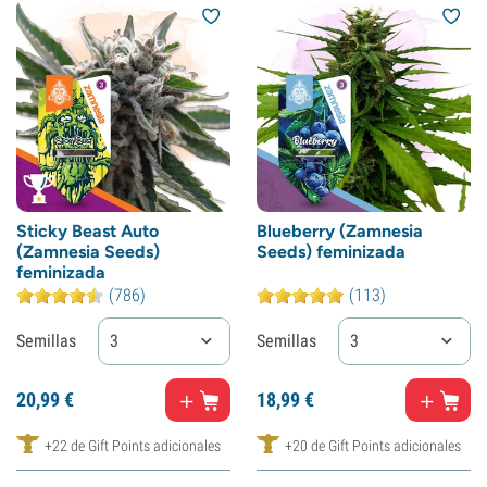
Sticky Beast Auto
Blueberry (Zamnesia
(Zamnesia Seeds)
Seeds) feminizada
feminizada
(786)
(113)
Semillas
3
Semillas
3
20,
99
€
18,
99
€
+22 de Gift Points adicionales
+20 de Gift Points adicionales