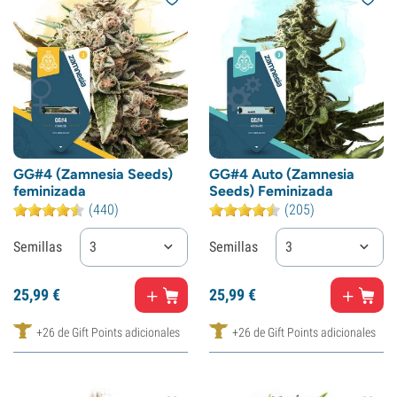
GG#4 (Zamnesia Seeds)
GG#4 Auto (Zamnesia
feminizada
Seeds) Feminizada
(440)
(205)
Semillas
3
Semillas
3
25,
99
€
25,
99
€
+26 de Gift Points adicionales
+26 de Gift Points adicionales