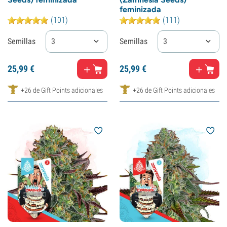
feminizada
(101)
(111)
Semillas
3
Semillas
3
25,
99
€
25,
99
€
+26 de Gift Points adicionales
+26 de Gift Points adicionales