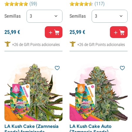
(59)
(117)
Semillas
3
Semillas
3
25,
99
€
25,
99
€
+26 de Gift Points adicionales
+26 de Gift Points adicionales
LA Kush Cake (Zamnesia
LA Kush Cake Auto
Seeds) feminizada
(Zamnesia Seeds)