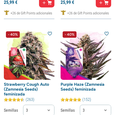
25,
99
€
25,
99
€
+26 de Gift Points adicionales
+26 de Gift Points adicionales
- 40%
- 40%
Strawberry Cough Auto
Purple Haze (Zamnesia
(Zamnesia Seeds)
Seeds) feminizada
feminizada
(263)
(152)
Semillas
3
Semillas
3