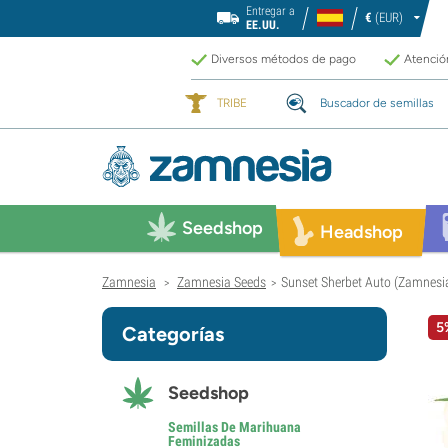
Entregar a
€
(EUR)
EE.UU.
Diversos métodos de pago
Atención
TRIBE
Buscador de semillas
Seedshop
Headshop
Zamnesia
Zamnesia Seeds
Sunset Sherbet Auto (Zamnesi
>
>
5
Categorías
Seedshop
Semillas De Marihuana
Feminizadas