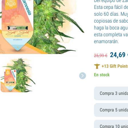
Del equipo de Za
Esta cepa fácil d
solo 60 días. Mu
copiosas de sabo
haga la boca agu
esta completa va
enamorarán.
24,
69
25,
99
€
+
13
Gift Point
En stock
Compra 3 unid
Compra 5 unid
Compra 10 uni