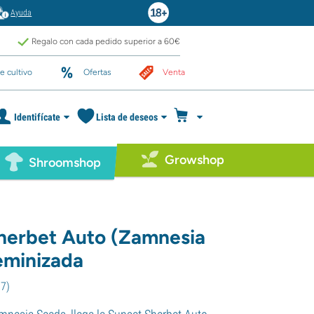
Ayuda
Regalo con cada pedido superior a 60€
e cultivo
Ofertas
Venta
Identifícate
Lista de deseos
Growshop
Shroomshop
herbet Auto (Zamnesia
eminizada
07
)