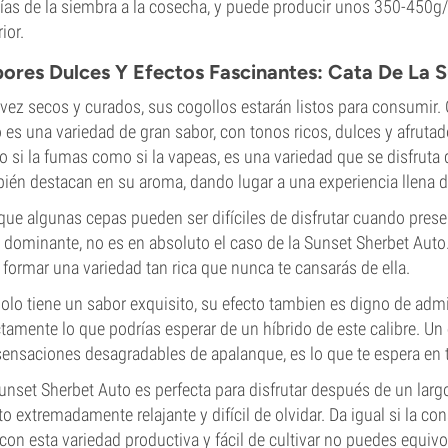
ías de la siembra a la cosecha, y puede producir unos 350-450g/
ior.
ores Dulces Y Efectos Fascinantes: Cata De La 
vez secos y curados, sus cogollos estarán listos para consumir
 es una variedad de gran sabor, con tonos ricos, dulces y afrut
o si la fumas como si la vapeas, es una variedad que se disfruta d
ién destacan en su aroma, dando lugar a una experiencia llena d
ue algunas cepas pueden ser difíciles de disfrutar cuando prese
 dominante, no es en absoluto el caso de la Sunset Sherbet Aut
 formar una variedad tan rica que nunca te cansarás de ella.
olo tiene un sabor exquisito, su efecto tambien es digno de admi
tamente lo que podrías esperar de un híbrido de este calibre. Un 
sensaciones desagradables de apalanque, es lo que te espera en
unset Sherbet Auto es perfecta para disfrutar después de un larg
to extremadamente relajante y difícil de olvidar. Da igual si la 
con esta variedad productiva y fácil de cultivar no puedes equivo