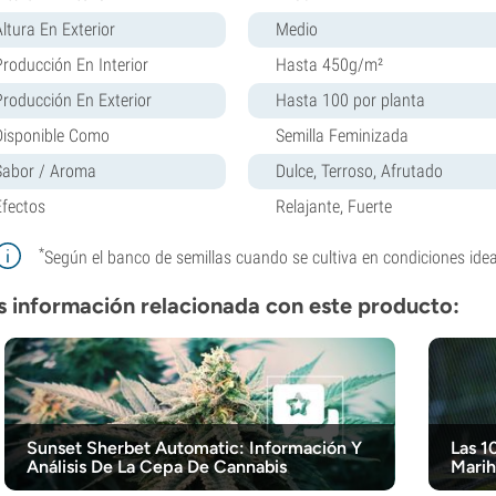
Altura En Exterior
Medio
Producción En Interior
Hasta 450g/m²
Producción En Exterior
Hasta 100 por planta
Disponible Como
Semilla Feminizada
Sabor / Aroma
Dulce, Terroso, Afrutado
Efectos
Relajante, Fuerte
*
Según el banco de semillas cuando se cultiva en condiciones idea
 información relacionada con este producto:
Sunset Sherbet Automatic: Información Y
Las 1
Análisis De La Cepa De Cannabis
Marih