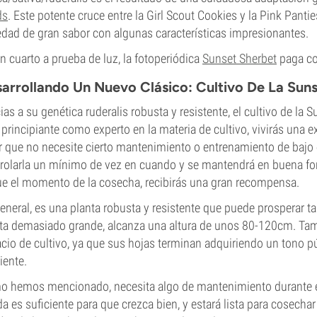
ds
. Este potente cruce entre la Girl Scout Cookies y la Pink Panti
edad de gran sabor con algunas características impresionantes.
n cuarto a prueba de luz, la fotoperiódica
Sunset Sherbet
paga co
arrollando Un Nuevo Clásico: Cultivo De La Sun
ias a su genética ruderalis robusta y resistente, el cultivo de la 
 principiante como experto en la materia de cultivo, vivirás una 
r que no necesite cierto mantenimiento o entrenamiento de bajo 
rolarla un mínimo de vez en cuando y se mantendrá en buena for
ue el momento de la cosecha, recibirás una gran recompensa.
eneral, es una planta robusta y resistente que puede prosperar ta
ta demasiado grande, alcanza una altura de unos 80-120cm. Tam
cio de cultivo, ya que sus hojas terminan adquiriendo un tono pú
ente.
 hemos mencionado, necesita algo de mantenimiento durante el 
da es suficiente para que crezca bien, y estará lista para cosech