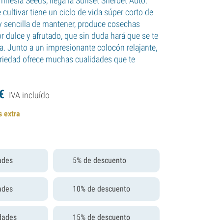
mnesia Seeds, llega la Sunset Sherbet Auto.
e cultivar tiene un ciclo de vida súper corto de
y sencilla de mantener, produce cosechas
r dulce y afrutado, que sin duda hará que se te
a. Junto a un impresionante colocón relajante,
riedad ofrece muchas cualidades que te
€
IVA incluído
s extra
ades
5% de descuento
ades
10% de descuento
dades
15% de descuento