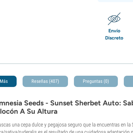
Envío
Discreto
Más
Reseñas (407)
Preguntas
(0)
mnesia Seeds - Sunset Sherbet Auto: Sab
locón A Su Altura
uscas una cepa dulce y pegajosa seguro que la encuentras en la 
ca/sativa/ruderalis es el resultado de una cuidadosa adaptación 