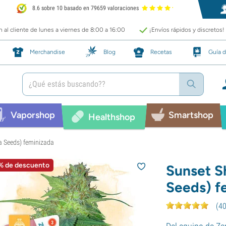
8.6 sobre 10 basado en 79659 valoraciones
 al cliente de lunes a viernes de 8:00 a 16:00
¡Envíos rápidos y discretos!
Merchandise
Blog
Recetas
Guía d
Vaporshop
Smartshop
Healthshop
a Seeds) feminizada
% de descuento
Sunset S
Seeds) f
(
4