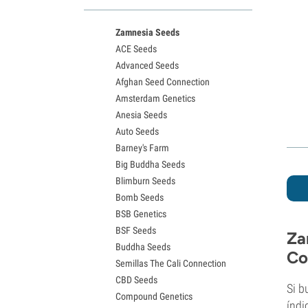
Variedades White Widow
Semillas de Northern Lights
Zamnesia Seeds
Semillas de Granddaddy Purple
ACE Seeds
Semillas de OG Kush
Advanced Seeds
Semillas de Blue Dream
Afghan Seed Connection
Semillas de Lemon Haze
Amsterdam Genetics
Semillas de Bruce Banner
Anesia Seeds
Semillas de Gelato
Auto Seeds
Semillas de Sour Diesel
Barney's Farm
Semillas de Jack Herer
Big Buddha Seeds
Semillas de Girl Scout Cookies
Blimburn Seeds
Semillas de Wedding Cake
Bomb Seeds
Semillas de Zkittlez
BSB Genetics
Semillas de Pineapple Express
BSF Seeds
Semillas de Chemdawg
Za
Buddha Seeds
Semillas de Hindu Kush
Co
Semillas The Cali Connection
Semillas de Mimosa
CBD Seeds
Si b
Compound Genetics
índi