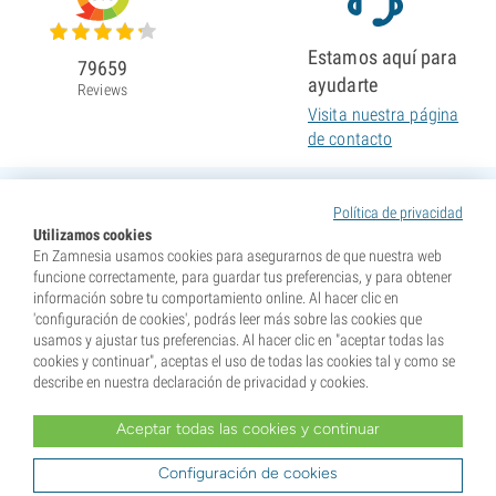
Estamos aquí para
79659
ayudarte
Reviews
Visita nuestra página
de contacto
Política de privacidad
Utilizamos cookies
En Zamnesia usamos cookies para asegurarnos de que nuestra web
funcione correctamente, para guardar tus preferencias, y para obtener
información sobre tu comportamiento online. Al hacer clic en
'configuración de cookies', podrás leer más sobre las cookies que
usamos y ajustar tus preferencias. Al hacer clic en "aceptar todas las
cookies y continuar", aceptas el uso de todas las cookies tal y como se
describe en nuestra declaración de privacidad y cookies.
Aceptar todas las cookies y continuar
* Nuestras semillas se venden como suvenires. La germinación de semillas es ilegal en muchos
países. Infórmate antes de efectuar tu compra. Al realizar tu pedido indicas que eres mayor de edad en
tu lugar de residencia y que conoces las normativas locales. También eximes de toda responsabilidad a
Configuración de cookies
Zamnesia si actúas al margen de ellas.