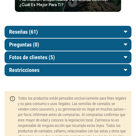
¿Cuál Es Mejor Para Ti?
Reseñas (61)
Preguntas
(0)
Fotos de clientes (5)
Restricciones
Todos los productos están pensados exclusivamente para fines legales
y no para consumo o usos ilegales. Las semillas de cannabis se
venden como souvenirs, y su germinación es ilegal en muchos países—
por favor, infórmate antes de comprarlas. Al comprarlas confirmas que
eres mayor de edad y conoces la legislación local. Zamnesia no es
responsable de ninguna acción que incumpla estas leyes. Todos los
productos de cannabis, cáñamo, relacionados con las setas y otros que