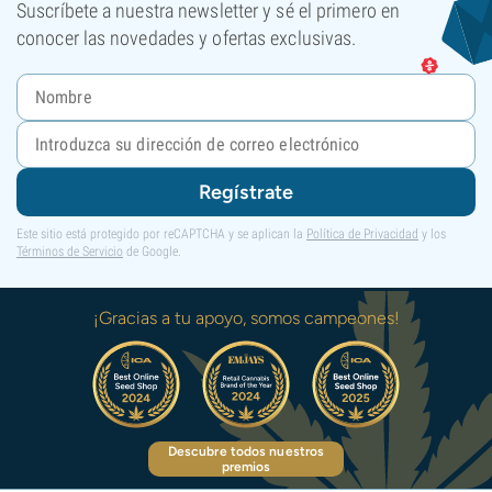
Suscríbete a nuestra newsletter y sé el primero en
conocer las novedades y ofertas exclusivas.
Regístrate
Este sitio está protegido por reCAPTCHA y se aplican la
Política de Privacidad
y los
Términos de Servicio
de Google.
¡Gracias a tu apoyo, somos campeones!
Descubre todos nuestros
premios