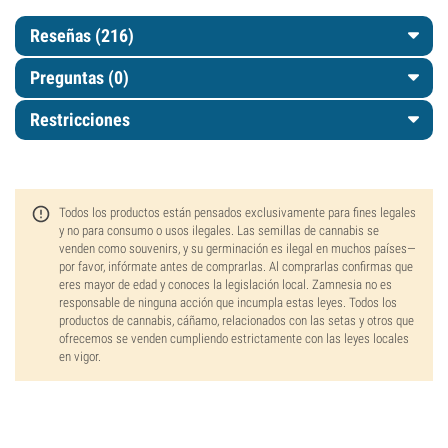
Reseñas (216)
Preguntas
(0)
Restricciones
Todos los productos están pensados exclusivamente para fines legales
y no para consumo o usos ilegales. Las semillas de cannabis se
venden como souvenirs, y su germinación es ilegal en muchos países—
por favor, infórmate antes de comprarlas. Al comprarlas confirmas que
eres mayor de edad y conoces la legislación local. Zamnesia no es
responsable de ninguna acción que incumpla estas leyes. Todos los
productos de cannabis, cáñamo, relacionados con las setas y otros que
ofrecemos se venden cumpliendo estrictamente con las leyes locales
en vigor.