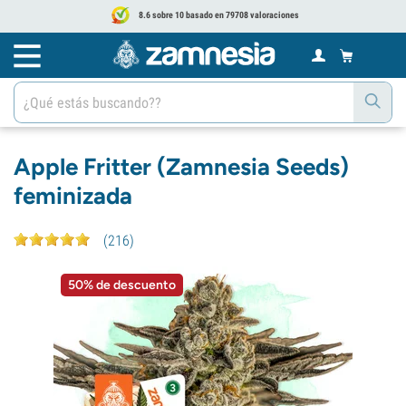
8.6 sobre 10 basado en 79708 valoraciones
Apple Fritter (Zamnesia Seeds)
feminizada
(
216
)
50% de descuento