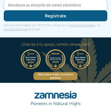
Regístrate
Este sitio está protegido por reCAPTCHA y se aplican la
Política de Privacidad
y los
Términos de Servicio
de Google.
¡Gracias a tu apoyo, somos campeones!
Descubre todos nuestros
premios
Pioneers in Natural Highs