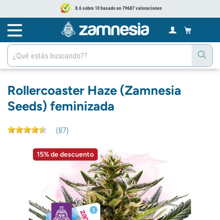
8.6 sobre 10 basado en 79687 valoraciones
Rollercoaster Haze (Zamnesia
Seeds) feminizada
(
87
)
15% de descuento