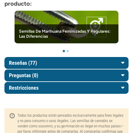
producto:
Semillas De Marihuana Feminizadas Y Regulares:
Las Diferencias
Reseñas (77)
Preguntas
(0)
Restricciones
Todos los productos están pensados exclusivamente para fines legales
y no para consumo o usos ilegales. Las semillas de cannabis se
venden como souvenirs, y su germinación es ilegal en muchos países—
por favor, infórmate antes de comprarlas. Al comprarlas confirmas que