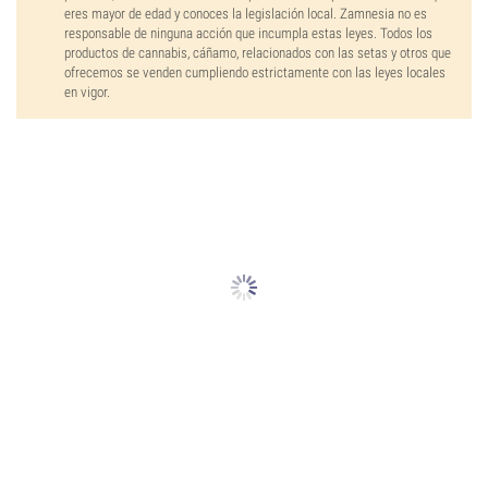
eres mayor de edad y conoces la legislación local. Zamnesia no es
responsable de ninguna acción que incumpla estas leyes. Todos los
productos de cannabis, cáñamo, relacionados con las setas y otros que
ofrecemos se venden cumpliendo estrictamente con las leyes locales
en vigor.