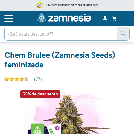
8.6 sobre 10 basado en 79708 valoraciones
Chem Brulee (Zamnesia Seeds)
feminizada
(
77
)
50% de descuento