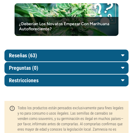
¿Deberían Los Novatos Empezar Con Marihuana
Autofloreciente?
Reseñas (63)
Preguntas
(0)
Restricciones
Todos los productos están pensados exclusivamente para fines legales
y no para consumo o usos ilegales. Las semillas de cannabis se
venden como souvenirs, y su germinación es ilegal en muchos países—
por favor, infórmate antes de comprarlas. Al comprarlas confirmas que
eres mayor de edad y conoces la legislación local. Zamnesia no es