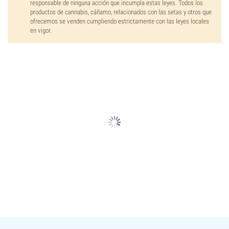
responsable de ninguna acción que incumpla estas leyes. Todos los
productos de cannabis, cáñamo, relacionados con las setas y otros que
ofrecemos se venden cumpliendo estrictamente con las leyes locales
en vigor.