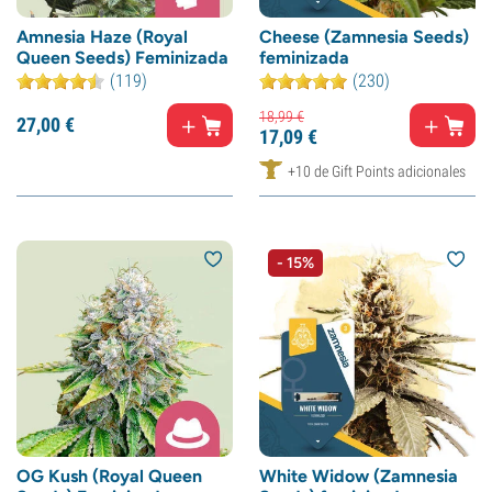
Amnesia Haze (Royal
Cheese (Zamnesia Seeds)
Queen Seeds) Feminizada
feminizada
(119)
(230)
18,
99
€
27,
00
€
17,
09
€
+10 de Gift Points adicionales
- 15%
OG Kush (Royal Queen
White Widow (Zamnesia