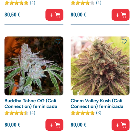
(4)
(4)
30,
50
€
80,
00
€
Buddha Tahoe OG (Cali
Chem Valley Kush (Cali
Connection) feminizada
Connection) feminizada
(4)
(3)
80,
00
€
80,
00
€