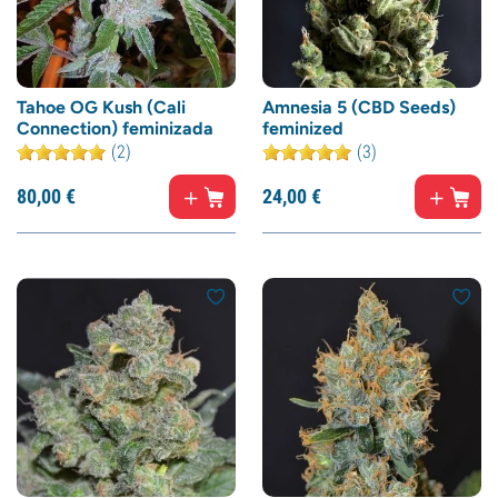
Tahoe OG Kush (Cali
Amnesia 5 (CBD Seeds)
Connection) feminizada
feminized
(2)
(3)
80,
00
€
24,
00
€