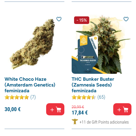
- 15%
White Choco Haze
THC Bunker Buster
(Amsterdam Genetics)
(Zamnesia Seeds)
feminizada
feminizada
(7)
(65)
20,
99
€
30,
00
€
17,
84
€
+11 de Gift Points adicionales