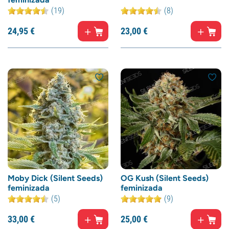
(19)
(8)
24,
95
€
23,
00
€
Moby Dick (Silent Seeds)
OG Kush (Silent Seeds)
feminizada
feminizada
(5)
(9)
33,
00
€
25,
00
€