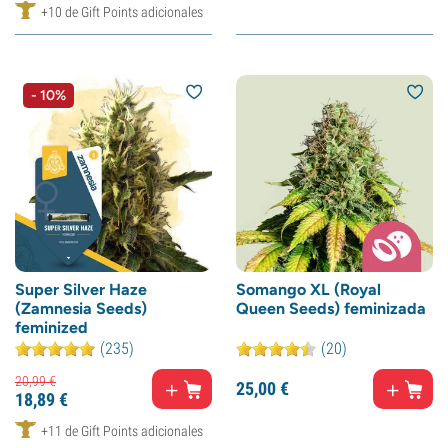
+10 de Gift Points adicionales
- 10%
Super Silver Haze
Somango XL (Royal
(Zamnesia Seeds)
Queen Seeds) feminizada
feminized
(235)
(20)
20,
99
€
25,
00
€
18,
89
€
+11 de Gift Points adicionales