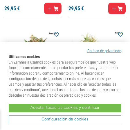
29,
95
€
29,
95
€
Política de privacidad
Utilizamos cookies
En Zamnesia usamos cookies para asegurarnos de que nuestra web
funcione correctamente, para guardar tus preferencias, y para obtener
información sobre tu comportamiento online. Al hacer clic en
'configuración de cookies', podrás leer más sobre las cookies que
usamos y ajustar tus preferencias. Al hacer clic en "aceptar todas las
cookies y continuar", aceptas el uso de todas las cookies tal y como se
Master Kush (Dutch
Mazar (Dutch Passion)
describe en nuestra declaración de privacidad y cookies.
Passion) feminizada
feminizada
(12)
(13)
Aceptar todas las cookies y continuar
34,
95
€
34,
95
€
Configuración de cookies