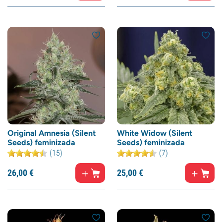
Original Amnesia (Silent
White Widow (Silent
Seeds) feminizada
Seeds) feminizada
(15)
(7)
26,
00
€
25,
00
€