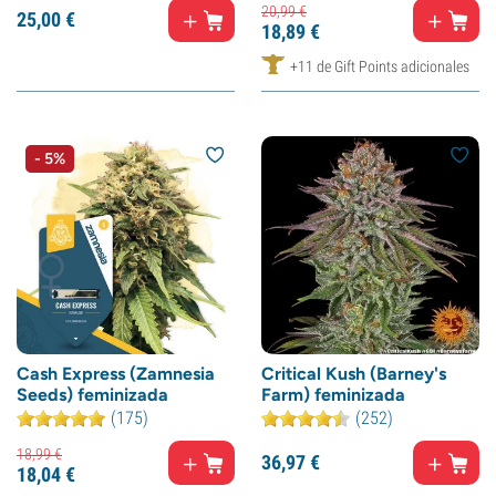
20,
99
€
25,
00
€
18,
89
€
+11 de Gift Points adicionales
- 5%
Cash Express (Zamnesia
Critical Kush (Barney's
Seeds) feminizada
Farm) feminizada
(175)
(252)
18,
99
€
36,
97
€
18,
04
€