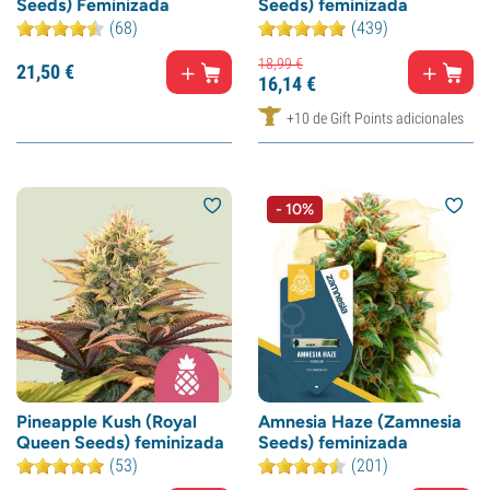
Seeds) Feminizada
Seeds) feminizada
(68)
(439)
18,
99
€
21,
50
€
16,
14
€
+10 de Gift Points adicionales
- 10%
Pineapple Kush (Royal
Amnesia Haze (Zamnesia
Queen Seeds) feminizada
Seeds) feminizada
(53)
(201)