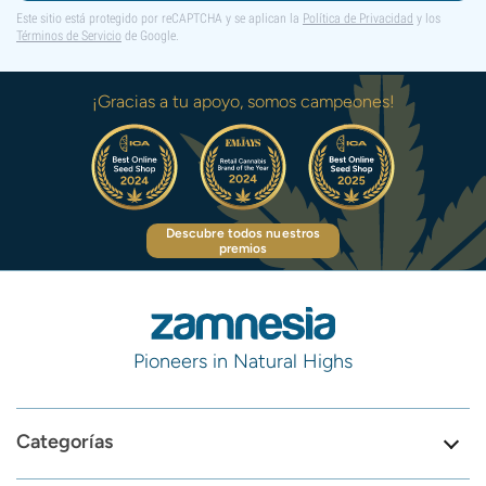
Este sitio está protegido por reCAPTCHA y se aplican la
Política de Privacidad
y los
Términos de Servicio
de Google.
¡Gracias a tu apoyo, somos campeones!
Descubre todos nuestros
premios
Pioneers in Natural Highs
Categorías