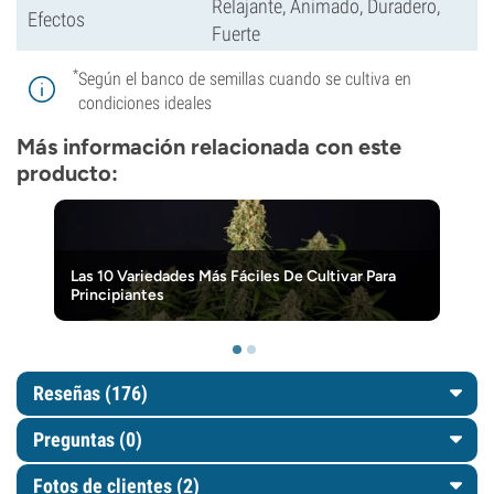
Relajante, Animado, Duradero,
Efectos
Fuerte
*
Según el banco de semillas cuando se cultiva en
condiciones ideales
Más información relacionada con este
producto:
Las 10 Variedades Más Fáciles De Cultivar Para
Principiantes
Reseñas (176)
Preguntas
(0)
Fotos de clientes (2)