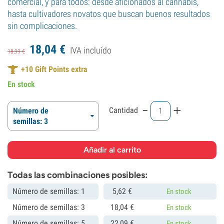
comercial, y para todos: desde aficionados al cannabis,
hasta cultivadores novatos que buscan buenos resultados
sin complicaciones.
18,
04
€
IVA incluído
18,
99
€
+
10
Gift Points extra
En stock
-
+
Cantidad
Número de
semillas: 3
Todas las combinaciones posibles:
Número de semillas: 1
5,
62
€
En stock
Número de semillas: 3
18,
04
€
En stock
Número de semillas: 5
22,
09
€
En stock