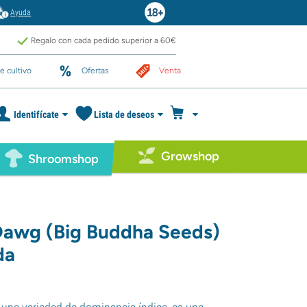
Ayuda
Regalo con cada pedido superior a 60€
e cultivo
Ofertas
Venta
Identifícate
Lista de deseos
Growshop
Shroomshop
awg (Big Buddha Seeds)
da