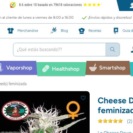
8.6 sobre 10 basado en 79618 valoraciones
 al cliente de lunes a viernes de 8:00 a 16:00
¡Envíos rápidos y discretos!
Merchandise
Blog
Recetas
Guía d
Vaporshop
Smartshop
Healthshop
eds) feminizada
Cheese D
feminiza
(
2
)