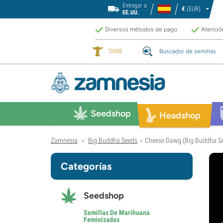
Entregar a
€
(EUR)
EE.UU.
Diversos métodos de pago
Atención
TRIBE
Buscador de semillas
Seedshop
Headshop
Zamnesia
Big Buddha Seeds
Cheese Dawg (Big Buddha Se
>
>
Categorías
Seedshop
Semillas De Marihuana
Feminizadas