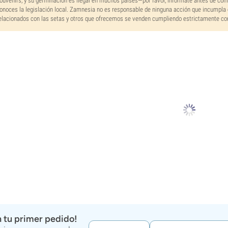
ouvenirs, y su germinación es ilegal en muchos países—por favor, infórmate antes de co
onoces la legislación local. Zamnesia no es responsable de ninguna acción que incumpla 
elacionados con las setas y otros que ofrecemos se venden cumpliendo estrictamente con 
 tu primer pedido!