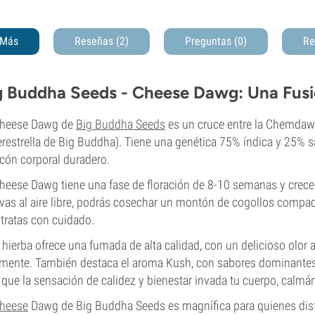
Más
Reseñas (2)
Preguntas
(0)
Re
g Buddha Seeds - Cheese Dawg: Una Fusi
Cheese Dawg de
Big Buddha Seeds
es un cruce entre la Chemdawg
restrella de Big Buddha). Tiene una genética 75% índica y 25% 
cón corporal duradero.
heese Dawg tiene una fase de floración de 8-10 semanas y crece bi
ivas al aire libre, podrás cosechar un montón de cogollos compac
a tratas con cuidado.
 hierba ofrece una fumada de alta calidad, con un delicioso olo
lmente. También destaca el aroma Kush, con sabores dominantes 
 que la sensación de calidez y bienestar invada tu cuerpo, calmá
heese
Dawg de Big Buddha Seeds es magnífica para quienes disfr