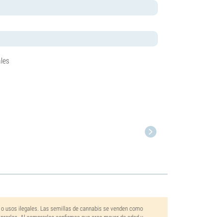
les
 o usos ilegales. Las semillas de cannabis se venden como