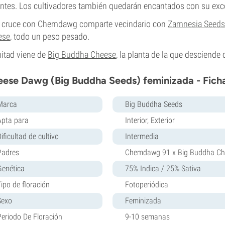
ntes. Los cultivadores también quedarán encantados con su exce
e cruce con Chemdawg comparte vecindario con
Zamnesia Seeds
ese
, todo un peso pesado.
itad viene de
Big Buddha Cheese
, la planta de la que desciende 
ese Dawg (Big Buddha Seeds) feminizada - Fich
Marca
Big Buddha Seeds
Apta para
Interior, Exterior
ificultad de cultivo
Intermedia
Padres
Chemdawg 91 x Big Buddha Che
Genética
75% Indica / 25% Sativa
Tipo de floración
Fotoperiódica
Sexo
Feminizada
Periodo De Floración
9-10 semanas