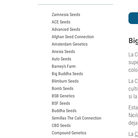
Variedades White Widow
Semillas de Northern Lights
Zamnesia Seeds
Semillas de Granddaddy Purple
ACE Seeds
Semillas de OG Kush
Advanced Seeds
Semillas de Blue Dream
Afghan Seed Connection
Semillas de Lemon Haze
Bi
Amsterdam Genetics
Semillas de Bruce Banner
Anesia Seeds
Semillas de Gelato
La 
Auto Seeds
Semillas de Sour Diesel
supe
Barney's Farm
Semillas de Jack Herer
colo
Big Buddha Seeds
Semillas de Girl Scout Cookies
La C
Blimburn Seeds
Semillas de Wedding Cake
cult
Bomb Seeds
Semillas de Zkittlez
si l
BSB Genetics
Semillas de Pineapple Express
BSF Seeds
Semillas de Chemdawg
Esta
Buddha Seeds
Semillas de Hindu Kush
fáci
Semillas The Cali Connection
Semillas de Mimosa
deja
CBD Seeds
Compound Genetics
La
C