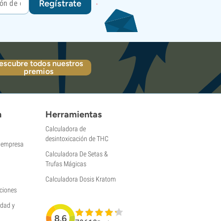
Regístrate
escubre todos nuestros
premios
n
Herramientas
Calculadora de
desintoxicación de THC
a empresa
Calculadora De Setas &
Trufas Mágicas
Calculadora Dosis Kratom
ciones
idad y
8.6