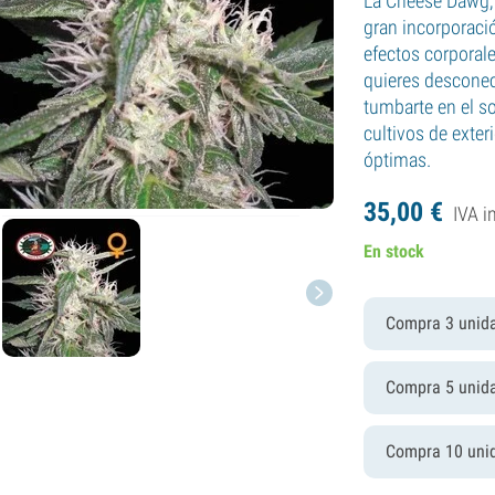
La Cheese Dawg, 
gran incorporaci
efectos corporal
quieres desconect
tumbarte en el s
cultivos de exte
óptimas.
35,
00
€
IVA i
En stock
Compra 3 unid
Compra 5 unid
Compra 10 uni