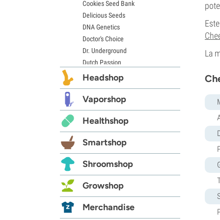
Cookies Seed Bank
pote
Delicious Seeds
Est
DNA Genetics
Che
Doctor's Choice
Dr. Underground
La m
Dutch Passion
Elite Seeds
Headshop
Che
Eva Seeds
Exotic Seed
Vaporshop
Expert Seeds
Healthshop
FastBuds
D
Female Seeds
Smartshop
French Touch Seeds
Garden of Green
Shroomshop
GeneSeeds
Genehtik Seeds
Growshop
G13 Labs
Grass-O-Matic
Merchandise
Greenhouse Seeds