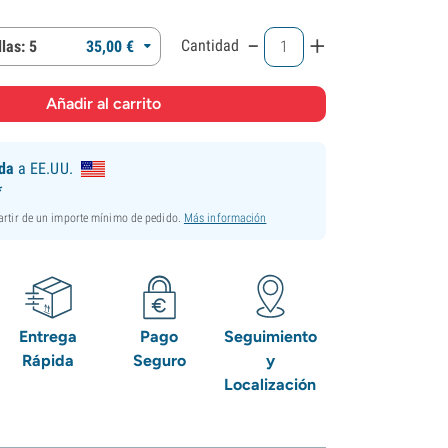
-
+
Cantidad
las: 5
35,
00
€
ida
a EE.UU.
*
partir de un importe mínimo de pedido.
Más información
Entrega
Pago
Seguimiento
Rápida
Seguro
y
Localización