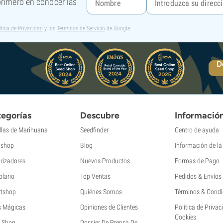
 primero en conocer las
ítica de Privacidad
y los
Términos de Servicio
de Google.
D
egorías
Descubre
Informació
llas de Marihuana
Seedfinder
Centro de ayuda
shop
Blog
Información de l
rizadores
Nuevos Productos
Formas de Pago
olario
Top Ventas
Pedidos & Envíos
tshop
Quiénes Somos
Términos & Condi
s Mágicas
Opiniones de Clientes
Política de Privac
Cookies
 Shop
Dossier De Prensa De