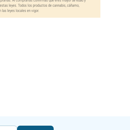
mprarlas. Al comprarlas confirmas que eres mayor de edad y
estas leyes. Todos los productos de cannabis, cáñamo,
las leyes locales en vigor.