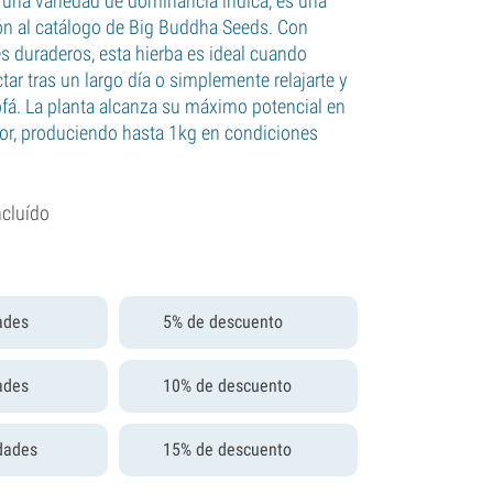
una variedad de dominancia índica, es una
ón al catálogo de Big Buddha Seeds. Con
es duraderos, esta hierba es ideal cuando
ar tras un largo día o simplemente relajarte y
ofá. La planta alcanza su máximo potencial en
rior, produciendo hasta 1kg en condiciones
ncluído
ades
5% de descuento
ades
10% de descuento
dades
15% de descuento