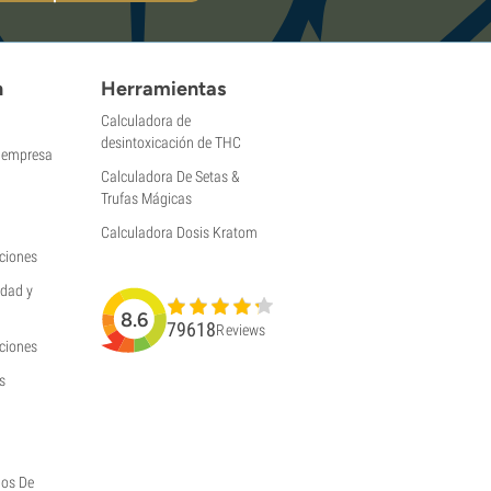
n
Herramientas
Calculadora de
desintoxicación de THC
a empresa
Calculadora De Setas &
Trufas Mágicas
Calculadora Dosis Kratom
ciones
idad y
8.6
79618
Reviews
uciones
s
hos De