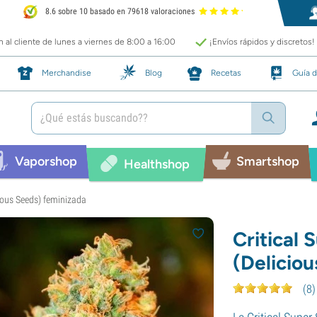
8.6 sobre 10 basado en 79618 valoraciones
 al cliente de lunes a viernes de 8:00 a 16:00
¡Envíos rápidos y discretos!
Merchandise
Blog
Recetas
Guía d
Vaporshop
Smartshop
Healthshop
cious Seeds) feminizada
Critical 
(Delicio
(
8
)