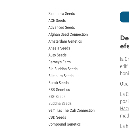
Variedades White Widow
Semillas de Northern Lights
Zamnesia Seeds
Semillas de Granddaddy Purple
ACE Seeds
Semillas de OG Kush
Advanced Seeds
Semillas de Blue Dream
Afghan Seed Connection
Semillas de Lemon Haze
De
Amsterdam Genetics
Semillas de Bruce Banner
ef
Anesia Seeds
Semillas de Gelato
Auto Seeds
Semillas de Sour Diesel
la C
Barney's Farm
Semillas de Jack Herer
edif
Big Buddha Seeds
Semillas de Girl Scout Cookies
boni
Blimburn Seeds
Semillas de Wedding Cake
Bomb Seeds
Otra
Semillas de Zkittlez
BSB Genetics
Semillas de Pineapple Express
La C
BSF Seeds
Semillas de Chemdawg
posi
Buddha Seeds
Semillas de Hindu Kush
Haz
Semillas The Cali Connection
Semillas de Mimosa
madu
CBD Seeds
Compound Genetics
La h