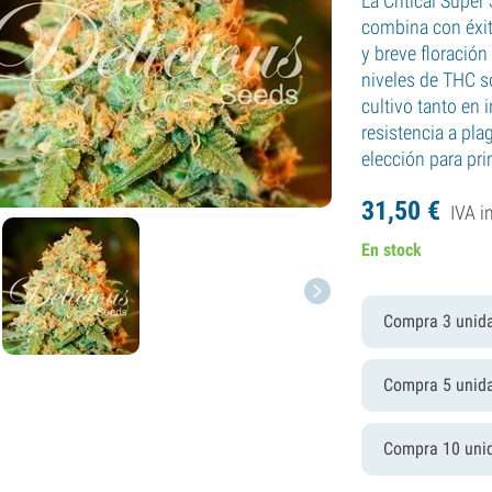
La Critical Super
combina con éxit
y breve floración
niveles de THC s
cultivo tanto en
resistencia a pl
elección para pri
31,
50
€
IVA i
En stock
Compra 3 unid
Compra 5 unid
Compra 10 uni