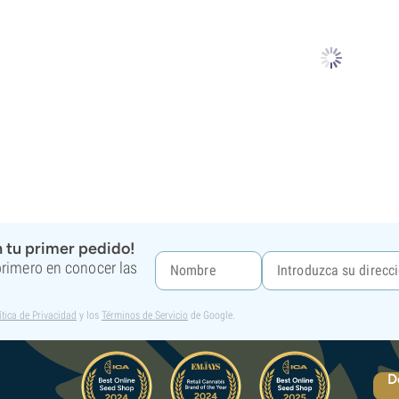
 tu primer pedido!
 primero en conocer las
ítica de Privacidad
y los
Términos de Servicio
de Google.
D