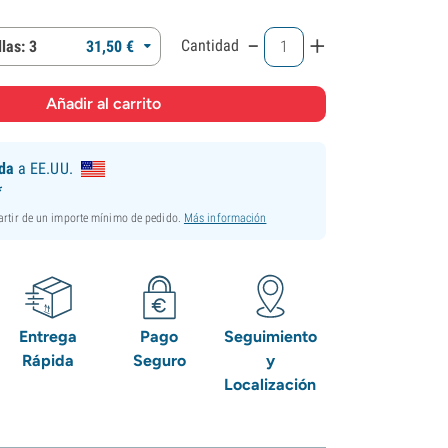
-
+
Cantidad
las: 3
31,
50
€
ida
a EE.UU.
*
partir de un importe mínimo de pedido.
Más información
Entrega
Pago
Seguimiento
Rápida
Seguro
y
Localización