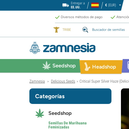
Entregar a
€
(EUR)
EE.UU.
Diversos métodos de pago
Atención
TRIBE
Buscador de semillas
Seedshop
Headshop
Zamnesia
Delicious Seeds
Critical Super Silver Haze (Deli
>
>
Categorías
Seedshop
Semillas De Marihuana
Feminizadas