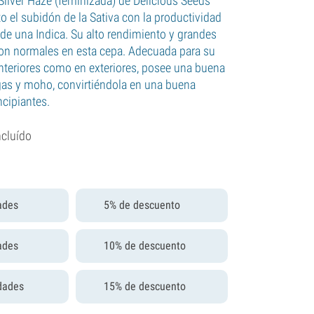
 Silver Haze (feminizada) de Delicious Seeds
o el subidón de la Sativa con la productividad
 de una Indica. Su alto rendimiento y grandes
on normales en esta cepa. Adecuada para su
 interiores como en exteriores, posee una buena
agas y moho, convirtiéndola en una buena
ncipiantes.
ncluído
ades
5% de descuento
ades
10% de descuento
dades
15% de descuento