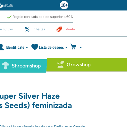
Ayuda
Regalo con cada pedido superior a 60€
e cultivo
Ofertas
Venta
Identifícate
Lista de deseos
Growshop
Shroomshop
Super Silver Haze
us Seeds) feminizada