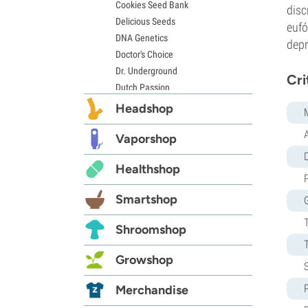
Cookies Seed Bank
disc
Delicious Seeds
eufó
DNA Genetics
depr
Doctor's Choice
Dr. Underground
Cri
Dutch Passion
Elite Seeds
Headshop
Eva Seeds
Exotic Seed
Vaporshop
Expert Seeds
D
Healthshop
FastBuds
Female Seeds
Smartshop
French Touch Seeds
Garden of Green
Shroomshop
GeneSeeds
Genehtik Seeds
Growshop
G13 Labs
Grass-O-Matic
Merchandise
Greenhouse Seeds