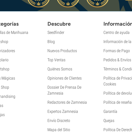
egorías
Descubre
Informació
llas de Marihuana
Seedfinder
Centro de ayuda
shop
Blog
Información de l
rizadores
Nuevos Productos
Formas de Pago
olario
Top Ventas
Pedidos & Envíos
tshop
Quiénes Somos
Términos & Condi
s Mágicas
Opiniones de Clientes
Política de Privac
Cookies
 Shop
Dossier De Prensa De
Zamnesia
Política de devol
handising
Redactores de Zamnesia
Política de reseña
as
Expertos Zamnesia
Garantía
jas
Envío Discreto
Quejas
Mapa del Sitio
Política De Derec