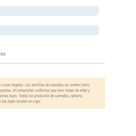
les
 o usos ilegales. Las semillas de cannabis se venden como
mprarlas. Al comprarlas confirmas que eres mayor de edad y
estas leyes. Todos los productos de cannabis, cáñamo,
las leyes locales en vigor.