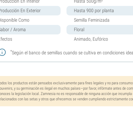
Producción En Interior
Hasta 500g/m²
Producción En Exterior
Hasta 900 por planta
Disponible Como
Semilla Feminizada
Sabor / Aroma
Floral
Efectos
Animado, Eufórico
*
Según el banco de semillas cuando se cultiva en condiciones idea
odos los productos están pensados exclusivamente para fines legales y no para consumo
ouvenirs, y su germinación es ilegal en muchos países—por favor, infórmate antes de co
onoces la legislación local. Zamnesia no es responsable de ninguna acción que incumpla 
elacionados con las setas y otros que ofrecemos se venden cumpliendo estrictamente con 