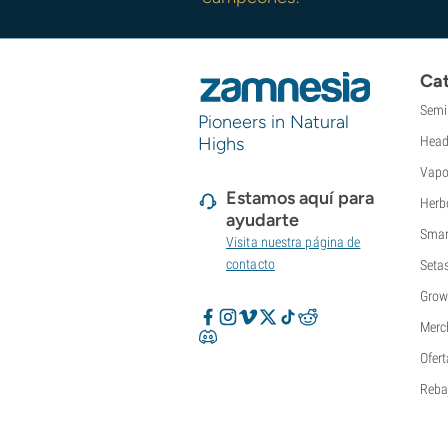
Super Sativa Seed Club
Super Strains
Sweet Seeds
Cat
TICAL
T.H. Seeds
Semi
Pioneers in Natural
Top Tao Seeds
Highs
Head
Vision Seeds
Vapo
VIP Seeds
Estamos aquí para
White Label
Herb
ayudarte
World Of Seeds
Smar
Visita nuestra página de
Bancos de semillas
contacto
Seta
Grow
Merc
Ofert
Reba