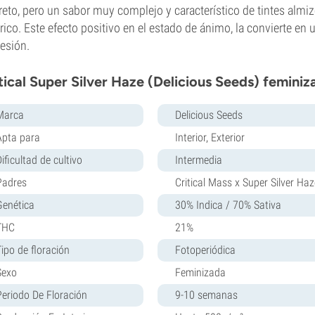
reto, pero un sabor muy complejo y característico de tintes alm
rico. Este efecto positivo en el estado de ánimo, la convierte en 
esión.
tical Super Silver Haze (Delicious Seeds) feminiz
Marca
Delicious Seeds
Apta para
Interior, Exterior
ificultad de cultivo
Intermedia
Padres
Critical Mass x Super Silver Haz
Genética
30% Indica / 70% Sativa
THC
21%
Tipo de floración
Fotoperiódica
Sexo
Feminizada
Periodo De Floración
9-10 semanas