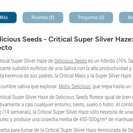
Más
Reseñas (8)
Preguntas
(0)
Re
licious Seeds - Critical Super Silver Haze
ecto
ritical Super Silver Haze de
Delicious Seeds
es un híbrido (70% Sat
icante subidón eufórico de una Sativa con la alta productividad y
ta herencia de sus padres, la Critical Mass y la Super Silver Haze.
 cumbre sativa que explorar:
Moby Delicious
, que trepa hasta u
ritical Super Silver Haze de Delicious Seeds florece igual de bien 
tivamente a casi cualquier entorno; tiesto, suelo o hidro. Al contr
e
(14 semanas), la Critical Super Silver Haze sólo necesita de u
rez y produce una cosecha media de 450-500g/m² de marihuana
ierba para fumar de la Critical Super Silver Haze feminizada de 