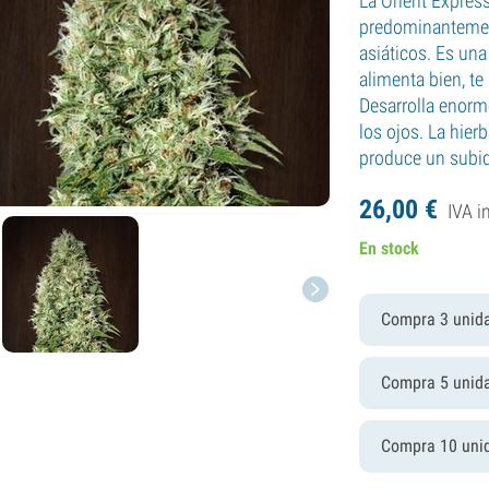
La Orient Expres
predominantemen
asiáticos. Es un
alimenta bien, t
Desarrolla enorm
los ojos. La hier
produce un subid
26,
00
€
IVA i
En stock
Compra 3 unid
Compra 5 unid
Compra 10 uni