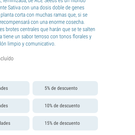
s, feminizada, de ACE Seeds es un hibrido
te Sativa con una dosis doble de genes
a planta corta con muchas ramas que, si se
e recompensará con una enorme cosecha.
es brotes centrales que harán que se te salten
ba tiene un sabor terroso con tonos florales y
ón limpio y comunicativo.
ncluído
ades
5% de descuento
ades
10% de descuento
dades
15% de descuento