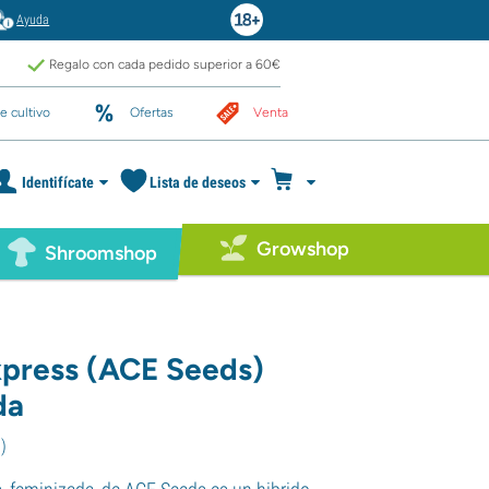
Ayuda
Regalo con cada pedido superior a 60€
e cultivo
Ofertas
Venta
Identifícate
Lista de deseos
Growshop
Shroomshop
xpress (ACE Seeds)
da
7
)