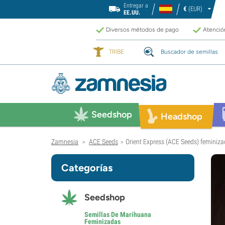
Entregar a
€
(EUR)
EE.UU.
Diversos métodos de pago
Atención
TRIBE
Buscador de semillas
Seedshop
Headshop
Zamnesia
ACE Seeds
Orient Express (ACE Seeds) feminiz
>
>
Categorías
Seedshop
Semillas De Marihuana
Feminizadas