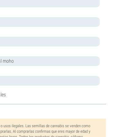
 al moho
les
 o usos ilegales. Las semillas de cannabis se venden como
mprarlas. Al comprarlas confirmas que eres mayor de edad y
estas leyes. Todos los productos de cannabis, cáñamo,