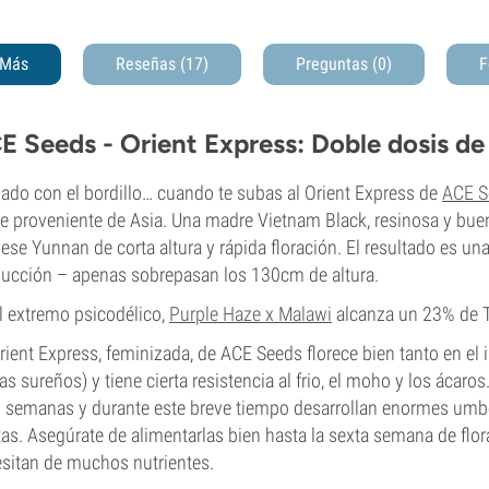
Más
Reseñas (17)
Preguntas
(0)
F
E Seeds - Orient Express: Doble dosis de
ado con el bordillo… cuando te subas al Orient Express de
ACE S
e proveniente de Asia. Una madre Vietnam Black, resinosa y bue
ese Yunnan de corta altura y rápida floración. El resultado es 
ucción – apenas sobrepasan los 130cm de altura.
l extremo psicodélico,
Purple Haze x Malawi
alcanza un 23% de 
rient Express, feminizada, de ACE Seeds florece bien tanto en el i
as sureños) y tiene cierta resistencia al frio, el moho y los ácaro
 semanas y durante este breve tiempo desarrollan enormes umbe
tas. Asegúrate de alimentarlas bien hasta la sexta semana de flo
sitan de muchos nutrientes.