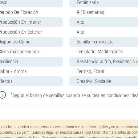
Sexo
Feminizada
Periodo De Floración
9-10 semanas
Producción En Interior
Alto
Producción En Exterior
Alto
Disponible Como
Semilla Feminizada
Clima más adecuado:
Templado, Mediterráneo
esiliencia
Resistencia al frío, Resistencia
Sabor / Aroma
Terroso, Floral
Efectos
Creativo, Sociable
*
Según el banco de semillas cuando se cultiva en condiciones idea
odos los productos están pensados exclusivamente para fines legales y no para consumo
ouvenirs, y su germinación es ilegal en muchos países—por favor, infórmate antes de co
onoces la legislación local. Zamnesia no es responsable de ninguna acción que incumpla 