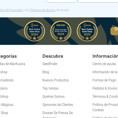
ítica de Privacidad
y los
Términos de Servicio
de Google.
D
egorías
Descubre
Informació
llas de Marihuana
Seedfinder
Centro de ayuda
shop
Blog
Información de l
rizadores
Nuevos Productos
Formas de Pago
olario
Top Ventas
Pedidos & Envíos
tshop
Quiénes Somos
Términos & Condi
s Mágicas
Opiniones de Clientes
Política de Privac
Cookies
 Shop
Dossier De Prensa De
Zamnesia
Política de devol