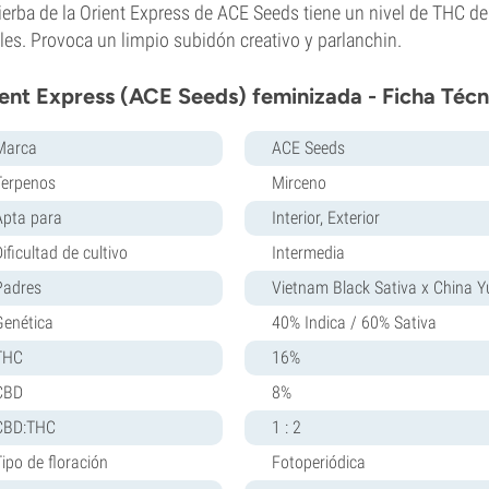
ierba de la Orient Express de ACE Seeds tiene un nivel de THC d
ales. Provoca un limpio subidón creativo y parlanchin.
ent Express (ACE Seeds) feminizada - Ficha Técn
Marca
ACE Seeds
Terpenos
Mirceno
Apta para
Interior, Exterior
ificultad de cultivo
Intermedia
Padres
Vietnam Black Sativa x China 
Genética
40% Indica / 60% Sativa
THC
16%
CBD
8%
CBD:THC
1 : 2
Tipo de floración
Fotoperiódica