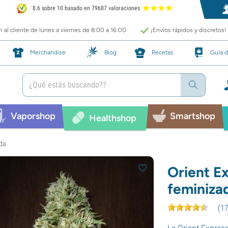
8.6 sobre 10 basado en 79687 valoraciones
 al cliente de lunes a viernes de 8:00 a 16:00
¡Envíos rápidos y discretos!
Merchandise
Blog
Recetas
Guía d
Vaporshop
Smartshop
Healthshop
ada
Orient E
feminiza
(
1