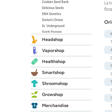
Cookies Seed Bank
La h
Delicious Seeds
flor
DNA Genetics
Doctor's Choice
Ori
Dr. Underground
Dutch Passion
Elite Seeds
Headshop
Eva Seeds
Exotic Seed
Vaporshop
Expert Seeds
D
Healthshop
FastBuds
Female Seeds
Smartshop
French Touch Seeds
Garden of Green
Shroomshop
GeneSeeds
Genehtik Seeds
Growshop
G13 Labs
Grass-O-Matic
Merchandise
Greenhouse Seeds