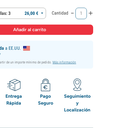
-
+
Cantidad
las: 3
26,
00
€
ida
a EE.UU.
*
partir de un importe mínimo de pedido.
Más información
Entrega
Pago
Seguimiento
Rápida
Seguro
y
Localización