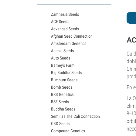
Variedades White Widow
Semillas de Northern Lights
Zamnesia Seeds
Semillas de Granddaddy Purple
ACE Seeds
Semillas de OG Kush
Advanced Seeds
Semillas de Blue Dream
Afghan Seed Connection
Semillas de Lemon Haze
AC
Amsterdam Genetics
Semillas de Bruce Banner
Anesia Seeds
Semillas de Gelato
Cuid
Auto Seeds
Semillas de Sour Diesel
dobl
Barney's Farm
Semillas de Jack Herer
Chin
Big Buddha Seeds
Semillas de Girl Scout Cookies
prod
Blimburn Seeds
Semillas de Wedding Cake
En e
Bomb Seeds
Semillas de Zkittlez
BSB Genetics
Semillas de Pineapple Express
La O
BSF Seeds
Semillas de Chemdawg
clim
Buddha Seeds
Semillas de Hindu Kush
8-10
Semillas The Cali Connection
Semillas de Mimosa
orbi
CBD Seeds
nece
Compound Genetics