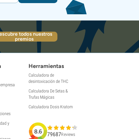
escubre todos nuestros
premios
n
Herramientas
Calculadora de
desintoxicación de THC
a empresa
Calculadora De Setas &
Trufas Mágicas
Calculadora Dosis Kratom
ciones
idad y
8.6
79687
Reviews
uciones