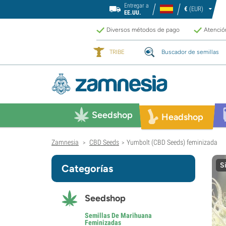
Entregar a
€
(EUR)
EE.UU.
Diversos métodos de pago
Atención
TRIBE
Buscador de semillas
Seedshop
Headshop
Zamnesia
CBD Seeds
Yumbolt (CBD Seeds) feminizada
>
>
S
Categorías
Seedshop
Semillas De Marihuana
Feminizadas