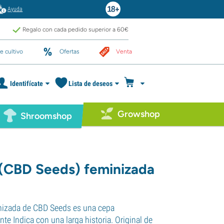
Ayuda
Regalo con cada pedido superior a 60€
e cultivo
Ofertas
Venta
Identifícate
Lista de deseos
Growshop
Shroomshop
(CBD Seeds) feminizada
nizada de CBD Seeds es una cepa
e Indica con una larga historia. Original de