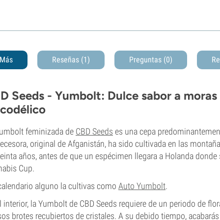
Más
Reseñas (1)
Preguntas
(0)
Re
D Seeds - Yumbolt: Dulce sabor a moras
icodélico
umbolt feminizada de
CBD Seeds
es una cepa predominantemente
ecesora, original de Afganistán, ha sido cultivada en las montañ
reinta años, antes de que un espécimen llegara a Holanda donde 
nabis Cup.
calendario alguno la cultivas como
Auto Yumbolt
.
l interior, la Yumbolt de CBD Seeds requiere de un periodo de fl
os brotes recubiertos de cristales. A su debido tiempo, acabar