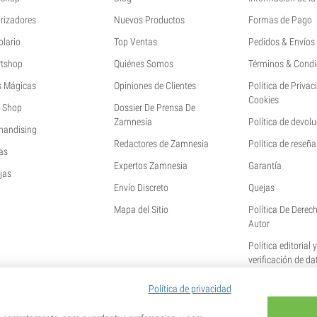
rizadores
Nuevos Productos
Formas de Pago
olario
Top Ventas
Pedidos & Envíos
tshop
Quiénes Somos
Términos & Condi
s Mágicas
Opiniones de Clientes
Política de Privac
Cookies
 Shop
Dossier De Prensa De
Zamnesia
Política de devol
handising
Redactores de Zamnesia
Política de reseña
as
Expertos Zamnesia
Garantía
jas
Envío Discreto
Quejas
Mapa del Sitio
Política De Derec
Autor
Política editorial 
verificación de da
Política de privacidad