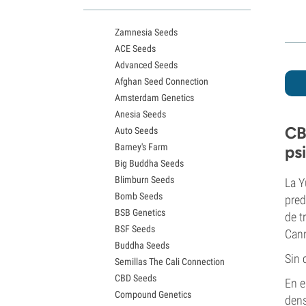
Variedades White Widow
Semillas de Northern Lights
Zamnesia Seeds
Semillas de Granddaddy Purple
ACE Seeds
Semillas de OG Kush
Advanced Seeds
Semillas de Blue Dream
Afghan Seed Connection
Semillas de Lemon Haze
Amsterdam Genetics
Semillas de Bruce Banner
Anesia Seeds
Semillas de Gelato
CB
Auto Seeds
Semillas de Sour Diesel
Barney's Farm
ps
Semillas de Jack Herer
Big Buddha Seeds
Semillas de Girl Scout Cookies
Blimburn Seeds
Semillas de Wedding Cake
La Y
Bomb Seeds
Semillas de Zkittlez
pred
BSB Genetics
Semillas de Pineapple Express
de t
BSF Seeds
Semillas de Chemdawg
Can
Buddha Seeds
Semillas de Hindu Kush
Sin 
Semillas The Cali Connection
Semillas de Mimosa
CBD Seeds
En e
Compound Genetics
dens