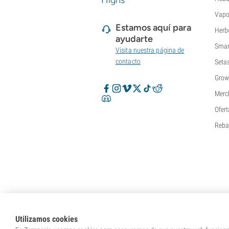
Highs
Super Sativa Seed Club
Vapo
Super Strains
Estamos aquí para
Sweet Seeds
Herb
ayudarte
TICAL
Smar
Visita nuestra página de
T.H. Seeds
contacto
Seta
Top Tao Seeds
Vision Seeds
Grow
VIP Seeds
Merc
White Label
Ofert
World Of Seeds
Reba
Bancos de semillas
Utilizamos cookies