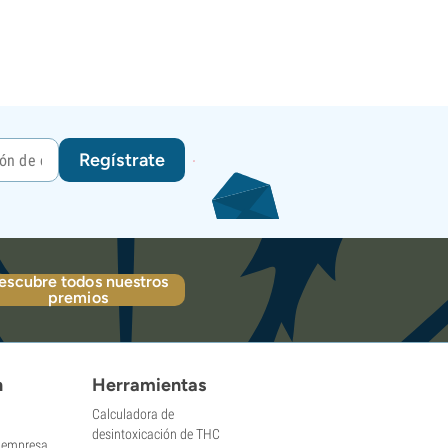
Regístrate
escubre todos nuestros
premios
n
Herramientas
Calculadora de
desintoxicación de THC
a empresa