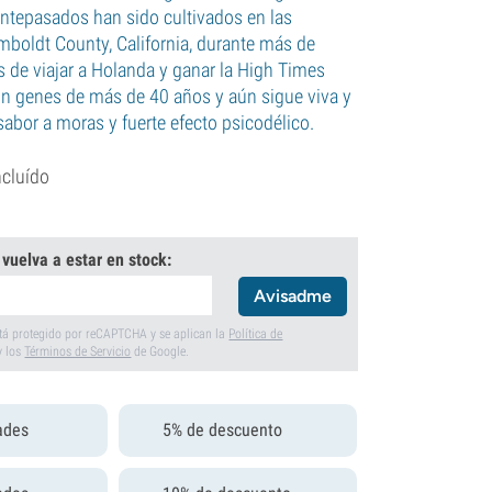
antepasados han sido cultivados en las
oldt County, California, durante más de
s de viajar a Holanda y ganar la High Times
n genes de más de 40 años y aún sigue viva y
sabor a moras y fuerte efecto psicodélico.
ncluído
 vuelva a estar en stock:
Avisadme
está protegido por reCAPTCHA y se aplican la
Política de
y los
Términos de Servicio
de Google.
ades
5% de descuento