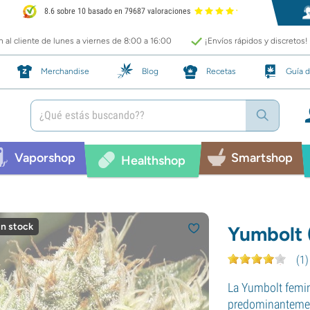
8.6 sobre 10 basado en 79687 valoraciones
 al cliente de lunes a viernes de 8:00 a 16:00
¡Envíos rápidos y discretos!
Merchandise
Blog
Recetas
Guía d
Vaporshop
Smartshop
Healthshop
in stock
Yumbolt 
(
1
)
La Yumbolt femi
predominantement