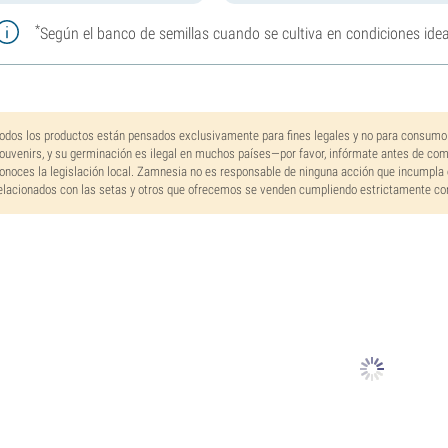
*
Según el banco de semillas cuando se cultiva en condiciones idea
odos los productos están pensados exclusivamente para fines legales y no para consumo
ouvenirs, y su germinación es ilegal en muchos países—por favor, infórmate antes de co
onoces la legislación local. Zamnesia no es responsable de ninguna acción que incumpla 
elacionados con las setas y otros que ofrecemos se venden cumpliendo estrictamente con 