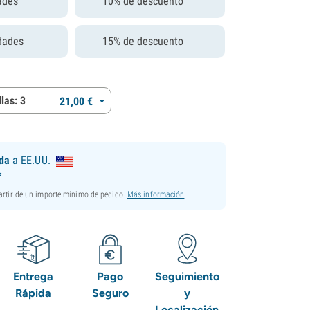
ades
10% de descuento
dades
15% de descuento
las: 3
21,
00
€
ida
a EE.UU.
*
partir de un importe mínimo de pedido.
Más información
Entrega
Pago
Seguimiento
Rápida
Seguro
y
Localización