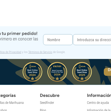
 tu primer pedido!
 primero en conocer las
ítica de Privacidad
y los
Términos de Servicio
de Google.
D
egorías
Descubre
Informació
llas de Marihuana
Seedfinder
Centro de ayuda
shop
Blog
Información de l