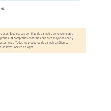
les
 o usos ilegales. Las semillas de cannabis se venden como
mprarlas. Al comprarlas confirmas que eres mayor de edad y
estas leyes. Todos los productos de cannabis, cáñamo,
las leyes locales en vigor.