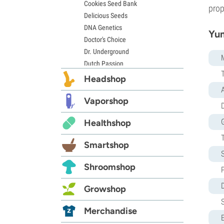
Cookies Seed Bank
prop
Delicious Seeds
DNA Genetics
Yum
Doctor's Choice
Dr. Underground
Dutch Passion
Elite Seeds
Headshop
Eva Seeds
Exotic Seed
Vaporshop
D
Expert Seeds
Healthshop
FastBuds
Female Seeds
Smartshop
French Touch Seeds
Garden of Green
Shroomshop
GeneSeeds
Genehtik Seeds
Growshop
G13 Labs
Grass-O-Matic
Merchandise
Greenhouse Seeds