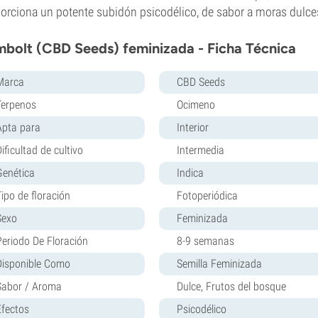
orciona un potente subidón psicodélico, de sabor a moras dulce
bolt (CBD Seeds) feminizada - Ficha Técnica
Marca
CBD Seeds
Terpenos
Ocimeno
Apta para
Interior
ificultad de cultivo
Intermedia
Genética
Indica
Tipo de floración
Fotoperiódica
Sexo
Feminizada
Periodo De Floración
8-9 semanas
Disponible Como
Semilla Feminizada
Sabor / Aroma
Dulce, Frutos del bosque
Efectos
Psicodélico