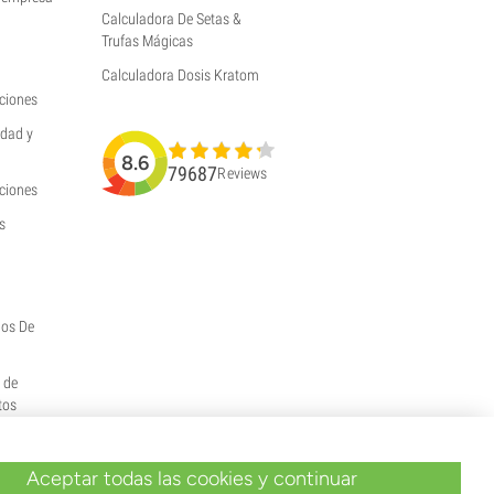
Calculadora De Setas &
Trufas Mágicas
Calculadora Dosis Kratom
ciones
idad y
8.6
79687
Reviews
uciones
s
hos De
y de
tos
Aceptar todas las cookies y continuar