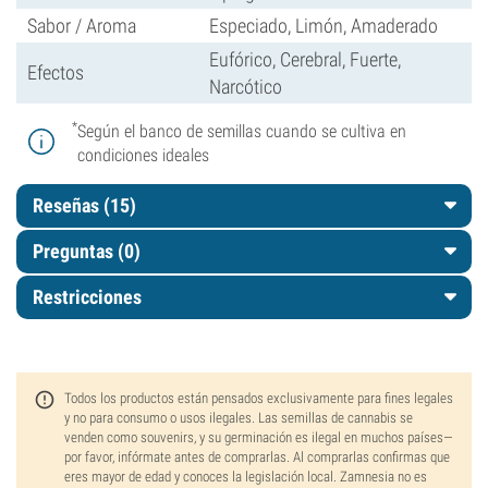
Sabor / Aroma
Especiado, Limón, Amaderado
Eufórico, Cerebral, Fuerte,
Efectos
Narcótico
*
Según el banco de semillas cuando se cultiva en
condiciones ideales
Reseñas (15)
Preguntas
(0)
Restricciones
Todos los productos están pensados exclusivamente para fines legales
y no para consumo o usos ilegales. Las semillas de cannabis se
venden como souvenirs, y su germinación es ilegal en muchos países—
por favor, infórmate antes de comprarlas. Al comprarlas confirmas que
eres mayor de edad y conoces la legislación local. Zamnesia no es