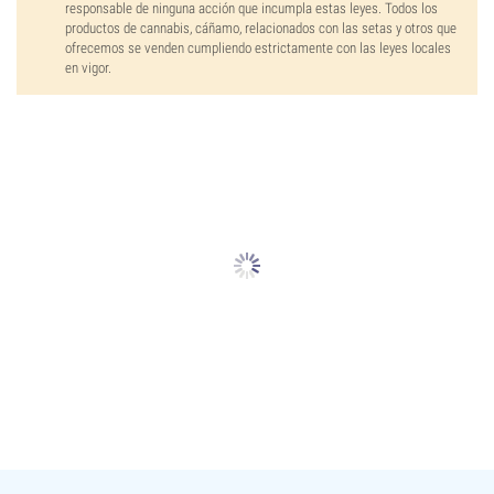
responsable de ninguna acción que incumpla estas leyes. Todos los
productos de cannabis, cáñamo, relacionados con las setas y otros que
ofrecemos se venden cumpliendo estrictamente con las leyes locales
en vigor.