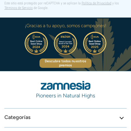
Este sitio está protegido por reCAPTCHA y se aplican la
Política de Privacidad
y los
Términos de Servicio
de Google.
¡Gracias a tu apoyo, somos campeones!
Descubre todos nuestros
premios
Pioneers in Natural Highs
Categorías