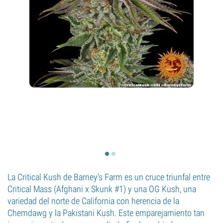
La Critical Kush de Barney's Farm es un cruce triunfal entre
Critical Mass (Afghani x Skunk #1) y una OG Kush, una
variedad del norte de California con herencia de la
Chemdawg y la Pakistani Kush. Este emparejamiento tan