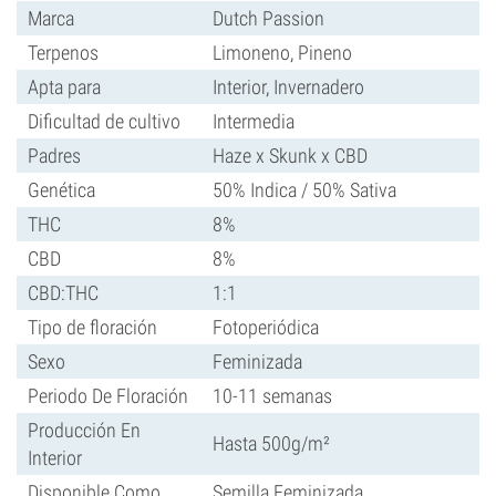
Marca
Dutch Passion
Terpenos
Limoneno, Pineno
Apta para
Interior, Invernadero
Dificultad de cultivo
Intermedia
Padres
Haze x Skunk x CBD
Genética
50% Indica / 50% Sativa
THC
8%
CBD
8%
CBD:THC
1:1
Tipo de floración
Fotoperiódica
Sexo
Feminizada
Periodo De Floración
10-11 semanas
Producción En
Hasta 500g/m²
Interior
Disponible Como
Semilla Feminizada