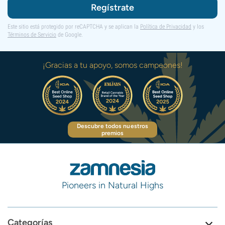
Regístrate
Este sitio está protegido por reCAPTCHA y se aplican la
Política de Privacidad
y los
Términos de Servicio
de Google.
¡Gracias a tu apoyo, somos campeones!
Descubre todos nuestros
premios
Pioneers in Natural Highs
Categorías