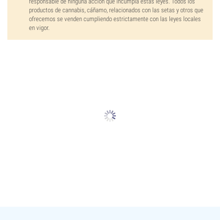
responsable de ninguna acción que incumpla estas leyes. Todos los
productos de cannabis, cáñamo, relacionados con las setas y otros que
ofrecemos se venden cumpliendo estrictamente con las leyes locales
en vigor.