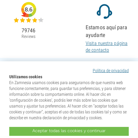
8.6
Estamos aquí para
79746
ayudarte
Reviews
Visita nuestra página
de contacto
Política de privacidad
Utilizamos cookies
En Zamnesia usamos cookies para asegurarnos de que nuestra web
funcione correctamente, para guardar tus preferencias, y para obtener
información sobre tu comportamiento online. Al hacer clic en
'configuración de cookies', podrás leer más sobre las cookies que
usamos y ajustar tus preferencias. Al hacer clic en "aceptar todas las
cookies y continuar", aceptas el uso de todas las cookies tal y como se
describe en nuestra declaración de privacidad y cookies.
Aceptar todas las cookies y continuar
* Nuestras semillas se venden como suvenires. La germinación de semillas es ilegal en muchos
países. Infórmate antes de efectuar tu compra. Al realizar tu pedido indicas que eres mayor de edad en