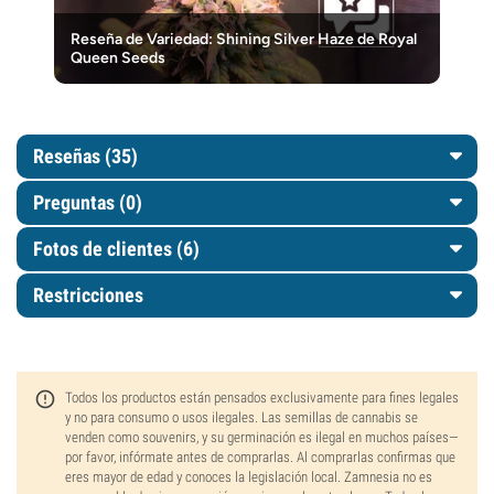
Reseña de Variedad: Shining Silver Haze de Royal
Queen Seeds
Reseñas (35)
Preguntas
(0)
Fotos de clientes (6)
Restricciones
Todos los productos están pensados exclusivamente para fines legales
y no para consumo o usos ilegales. Las semillas de cannabis se
venden como souvenirs, y su germinación es ilegal en muchos países—
por favor, infórmate antes de comprarlas. Al comprarlas confirmas que
eres mayor de edad y conoces la legislación local. Zamnesia no es