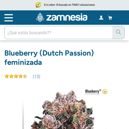
8.6 sobre 10 basado en 79687 valoraciones
Blueberry (Dutch Passion)
feminizada
(
13
)