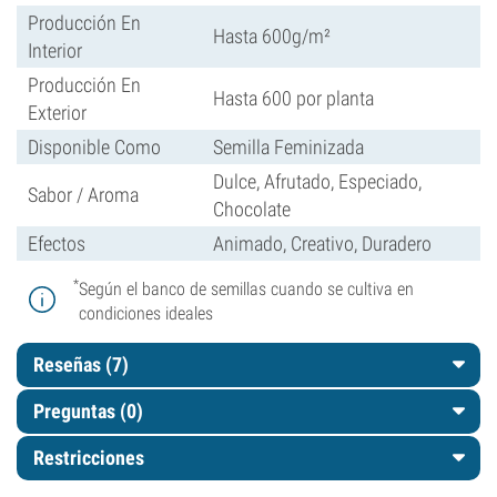
Producción En
Hasta 600g/m²
Interior
Producción En
Hasta 600 por planta
Exterior
Disponible Como
Semilla Feminizada
Dulce, Afrutado, Especiado,
Sabor / Aroma
Chocolate
Efectos
Animado, Creativo, Duradero
*
Según el banco de semillas cuando se cultiva en
condiciones ideales
Reseñas (7)
Preguntas
(0)
Restricciones