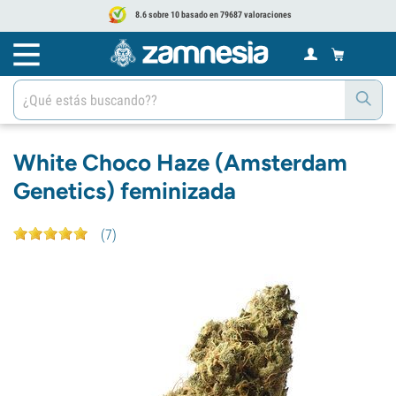
8.6 sobre 10 basado en 79687 valoraciones
White Choco Haze (Amsterdam
Genetics) feminizada
(
7
)