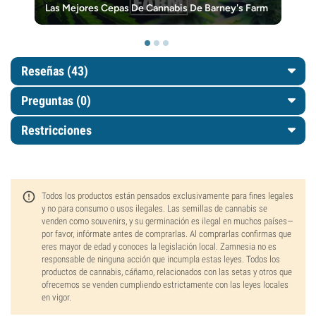
Las Mejores Cepas De Cannabis De Barney's Farm
Reseñas (43)
Preguntas
(0)
Restricciones
Todos los productos están pensados exclusivamente para fines legales
y no para consumo o usos ilegales. Las semillas de cannabis se
venden como souvenirs, y su germinación es ilegal en muchos países—
por favor, infórmate antes de comprarlas. Al comprarlas confirmas que
eres mayor de edad y conoces la legislación local. Zamnesia no es
responsable de ninguna acción que incumpla estas leyes. Todos los
productos de cannabis, cáñamo, relacionados con las setas y otros que
ofrecemos se venden cumpliendo estrictamente con las leyes locales
en vigor.