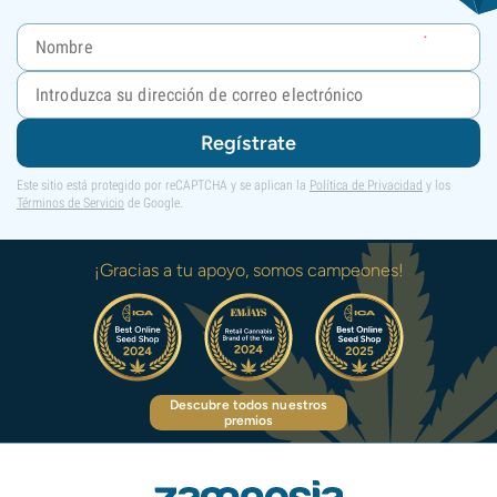
Regístrate
Este sitio está protegido por reCAPTCHA y se aplican la
Política de Privacidad
y los
Términos de Servicio
de Google.
¡Gracias a tu apoyo, somos campeones!
Descubre todos nuestros
premios