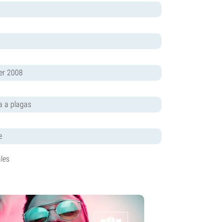
er 2008
a a plagas
e
les