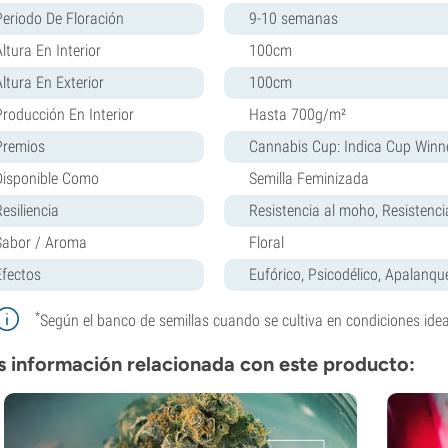
Periodo De Floración
9-10 semanas
ltura En Interior
100cm
Altura En Exterior
100cm
Producción En Interior
Hasta 700g/m²
Premios
Cannabis Cup: Indica Cup Winn
Disponible Como
Semilla Feminizada
esiliencia
Resistencia al moho, Resistenci
Sabor / Aroma
Floral
Efectos
Eufórico, Psicodélico, Apalanqu
*
Según el banco de semillas cuando se cultiva en condiciones idea
 información relacionada con este producto: