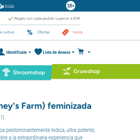
Ayuda
Regalo con cada pedido superior a 60€
e cultivo
Ofertas
Venta
Identifícate
Lista de deseos
Growshop
Shroomshop
ney's Farm) feminizada
37
)
pa predominantemente Indica, ultra potente,
re a la extraordinaria experiencia que