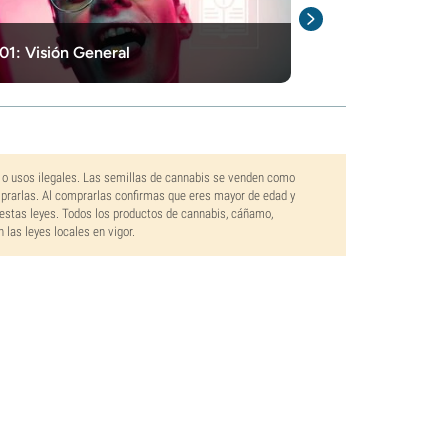
Top 5 De Varie
01: Visión General
Para El 2026
 o usos ilegales. Las semillas de cannabis se venden como
mprarlas. Al comprarlas confirmas que eres mayor de edad y
estas leyes. Todos los productos de cannabis, cáñamo,
las leyes locales en vigor.