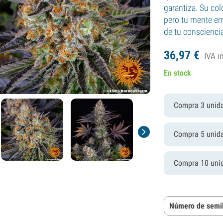
garantiza. Su col
pero tu mente em
de tu conscienci
36,
97
€
IVA i
En stock
Compra 3 unid
Compra 5 unid
Compra 10 uni
Número de semil