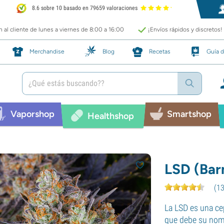
8.6 sobre 10 basado en 79659 valoraciones
 al cliente de lunes a viernes de 8:00 a 16:00
¡Envíos rápidos y discretos!
Merchandise
Blog
Recetas
Guía d
Vaporshop
Smartshop
Healthshop
LSD (Bar
(
1
La LSD es una ce
que debe su nomb