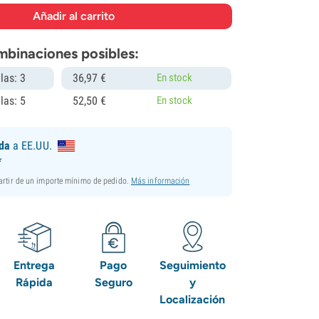
mbinaciones posibles:
las: 3
36,
97
€
En stock
las: 5
52,
50
€
En stock
ida
a EE.UU.
*
partir de un importe mínimo de pedido.
Más información
Entrega
Pago
Seguimiento
Rápida
Seguro
y
Localización