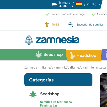
Entregar a
€
(EUR)
EE.UU.
Diversos métodos de pago
Atención
TRIBE
Buscador de semillas
Seedshop
Headshop
Zamnesia
Barney's Farm
LSD (Barney's Farm) feminizada
>
>
Categorías
Seedshop
Semillas De Marihuana
Feminizadas