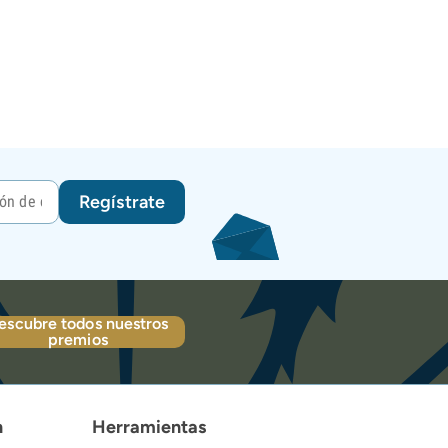
Regístrate
escubre todos nuestros
premios
n
Herramientas