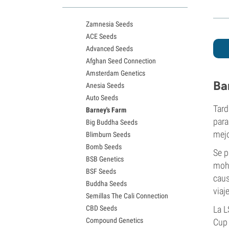
Variedades White Widow
Semillas de Northern Lights
Zamnesia Seeds
Semillas de Granddaddy Purple
ACE Seeds
Semillas de OG Kush
Advanced Seeds
Semillas de Blue Dream
Afghan Seed Connection
Semillas de Lemon Haze
Amsterdam Genetics
Semillas de Bruce Banner
Ba
Anesia Seeds
Semillas de Gelato
Auto Seeds
Semillas de Sour Diesel
Tard
Barney's Farm
Semillas de Jack Herer
para
Big Buddha Seeds
Semillas de Girl Scout Cookies
mejo
Blimburn Seeds
Semillas de Wedding Cake
Bomb Seeds
Semillas de Zkittlez
Se p
BSB Genetics
Semillas de Pineapple Express
moho
BSF Seeds
Semillas de Chemdawg
caus
Buddha Seeds
Semillas de Hindu Kush
viaj
Semillas The Cali Connection
Semillas de Mimosa
CBD Seeds
La L
Compound Genetics
Cup 