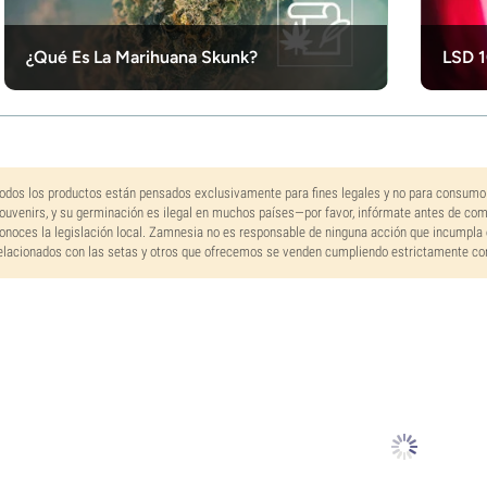
¿Qué Es La Marihuana Skunk?
LSD 1
odos los productos están pensados exclusivamente para fines legales y no para consumo
ouvenirs, y su germinación es ilegal en muchos países—por favor, infórmate antes de co
onoces la legislación local. Zamnesia no es responsable de ninguna acción que incumpla 
elacionados con las setas y otros que ofrecemos se venden cumpliendo estrictamente con 