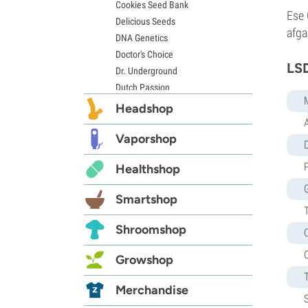
Cookies Seed Bank
Ese 
Delicious Seeds
afga
DNA Genetics
Doctor's Choice
LSD
Dr. Underground
Dutch Passion
Elite Seeds
Headshop
Eva Seeds
Exotic Seed
Vaporshop
D
Expert Seeds
Healthshop
FastBuds
Female Seeds
Smartshop
French Touch Seeds
Garden of Green
Shroomshop
GeneSeeds
Genehtik Seeds
Growshop
G13 Labs
Grass-O-Matic
Merchandise
Greenhouse Seeds