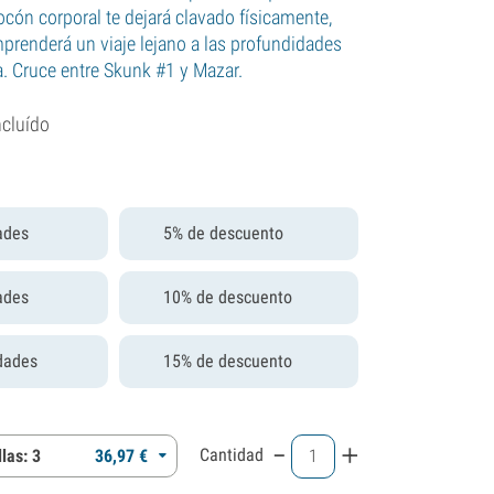
ocón corporal te dejará clavado físicamente,
prenderá un viaje lejano a las profundidades
a. Cruce entre Skunk #1 y Mazar.
ncluído
ades
5% de descuento
ades
10% de descuento
dades
15% de descuento
-
+
Cantidad
las: 3
36,
97
€