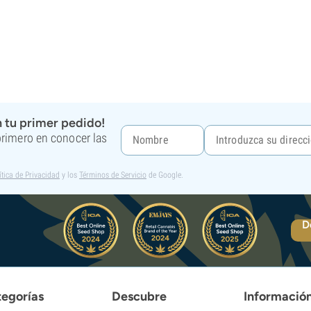
 tu primer pedido!
 primero en conocer las
ítica de Privacidad
y los
Términos de Servicio
de Google.
D
egorías
Descubre
Informació