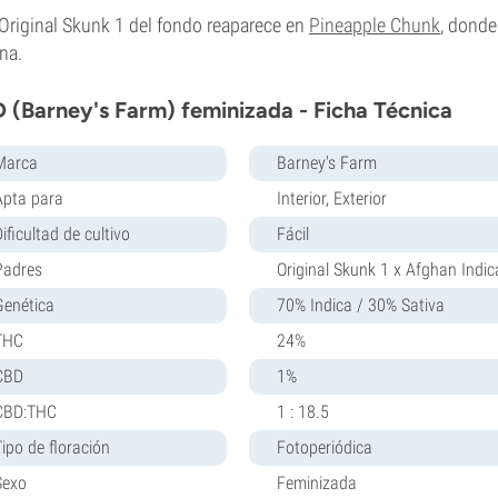
Original Skunk 1 del fondo reaparece en
Pineapple Chunk
, donde
na.
 (Barney's Farm) feminizada - Ficha Técnica
Marca
Barney's Farm
Apta para
Interior, Exterior
ificultad de cultivo
Fácil
Padres
Original Skunk 1 x Afghan Indic
Genética
70% Indica / 30% Sativa
THC
24%
CBD
1%
CBD:THC
1 : 18.5
Tipo de floración
Fotoperiódica
Sexo
Feminizada