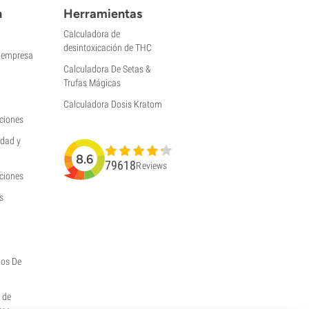
n
Herramientas
Calculadora de
desintoxicación de THC
a empresa
Calculadora De Setas &
Trufas Mágicas
Calculadora Dosis Kratom
ciones
idad y
8.6
79618
Reviews
uciones
s
hos De
y de