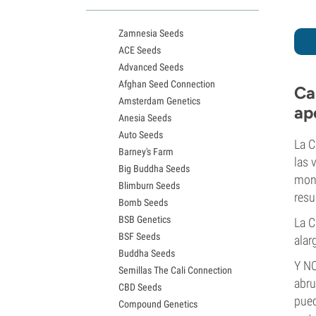
Variedades White Widow
Semillas de Northern Lights
Zamnesia Seeds
Semillas de Granddaddy Purple
ACE Seeds
Semillas de OG Kush
Advanced Seeds
Semillas de Blue Dream
Afghan Seed Connection
Semillas de Lemon Haze
Ca
Amsterdam Genetics
Semillas de Bruce Banner
ap
Anesia Seeds
Semillas de Gelato
Auto Seeds
Semillas de Sour Diesel
La C
Barney's Farm
Semillas de Jack Herer
las 
Big Buddha Seeds
Semillas de Girl Scout Cookies
mons
Blimburn Seeds
Semillas de Wedding Cake
resu
Bomb Seeds
Semillas de Zkittlez
BSB Genetics
Semillas de Pineapple Express
La C
BSF Seeds
Semillas de Chemdawg
alar
Buddha Seeds
Semillas de Hindu Kush
Y NO
Semillas The Cali Connection
Semillas de Mimosa
abru
CBD Seeds
pued
Compound Genetics