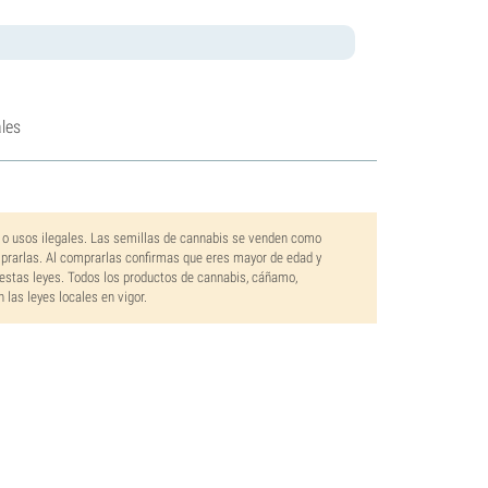
les
 o usos ilegales. Las semillas de cannabis se venden como
mprarlas. Al comprarlas confirmas que eres mayor de edad y
estas leyes. Todos los productos de cannabis, cáñamo,
las leyes locales en vigor.