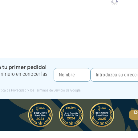
 tu primer pedido!
 primero en conocer las
ítica de Privacidad
y los
Términos de Servicio
de Google.
D