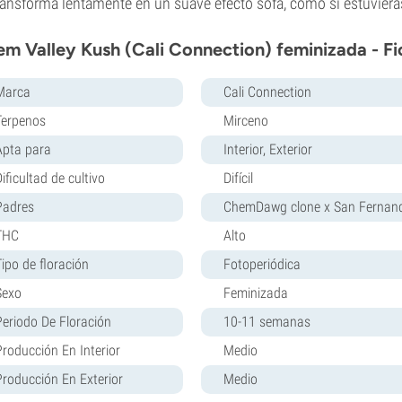
ransforma lentamente en un suave efecto sofá, como si estuvieras
m Valley Kush (Cali Connection) feminizada - Fi
Marca
Cali Connection
Terpenos
Mirceno
Apta para
Interior, Exterior
ificultad de cultivo
Difícil
Padres
ChemDawg clone x San Fernando
THC
Alto
Tipo de floración
Fotoperiódica
Sexo
Feminizada
Periodo De Floración
10-11 semanas
Producción En Interior
Medio
Producción En Exterior
Medio