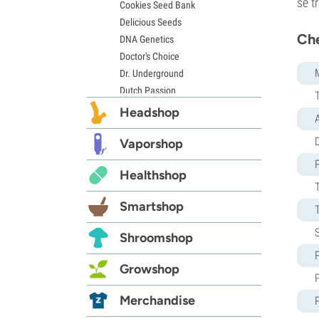
se t
Cookies Seed Bank
Delicious Seeds
Che
DNA Genetics
Doctor's Choice
Dr. Underground
Dutch Passion
Elite Seeds
Headshop
Eva Seeds
D
Exotic Seed
Vaporshop
Expert Seeds
Healthshop
FastBuds
Female Seeds
Smartshop
French Touch Seeds
Garden of Green
Shroomshop
GeneSeeds
Genehtik Seeds
Growshop
G13 Labs
Grass-O-Matic
Merchandise
Greenhouse Seeds