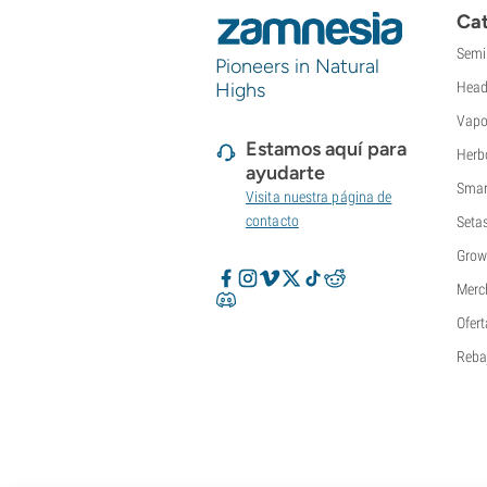
Super Sativa Seed Club
Cat
Super Strains
Semi
Sweet Seeds
Pioneers in Natural
TICAL
Highs
Head
T.H. Seeds
Vapo
Top Tao Seeds
Estamos aquí para
Herb
Vision Seeds
ayudarte
Smar
VIP Seeds
Visita nuestra página de
White Label
contacto
Seta
World Of Seeds
Grow
Bancos de semillas
Merc
Ofert
Reba