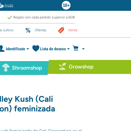
Ayuda
Regalo con cada pedido superior a 60€
e cultivo
Ofertas
Venta
Identifícate
Lista de deseos
Growshop
Shroomshop
ley Kush (Cali
on) feminizada