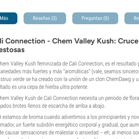
Más
Reseñas (3)
Preguntas
(0)
Re
li Connection - Chem Valley Kush: Cruce
estosas
hem Valley Kush feminizada de Cali Connection, es el resultado
variedades más fuertes y más “aromáticas” (vale, seamos sinceros
truo verde se ha creado con la unión de un clon ChemDawg y una
ltado es una cepa de hierba ultra potente.
hem Valley Kush de Cali Connection necesita un periodo de flora
gados brotes llenos de escarcha de arriba a abajo.
 estamos de broma cuando advertimos a los principiantes y nova
mador, un fuerte subidón energético corporal y gradual, que aume
e causar sensaciones de malestar o ansiedad – eh, al menos som