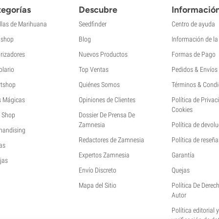
egorías
Descubre
Informació
llas de Marihuana
Seedfinder
Centro de ayuda
shop
Blog
Información de l
rizadores
Nuevos Productos
Formas de Pago
olario
Top Ventas
Pedidos & Envíos
tshop
Quiénes Somos
Términos & Condi
s Mágicas
Opiniones de Clientes
Política de Privac
Cookies
 Shop
Dossier De Prensa De
Zamnesia
Política de devol
handising
Redactores de Zamnesia
Política de reseña
as
Expertos Zamnesia
Garantía
jas
Envío Discreto
Quejas
Mapa del Sitio
Política De Derec
Autor
Política editorial 