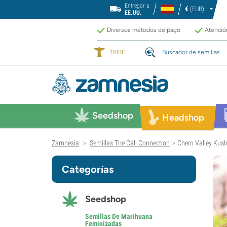
Entregar a
€
(EUR)
EE.UU.
Diversos métodos de pago
Atención
TRIBE
Buscador de semillas
Seedshop
Headshop
Zamnesia
Semillas The Cali Connection
Chem Valley Kush
>
>
Categorías
Seedshop
Semillas De Marihuana
Feminizadas