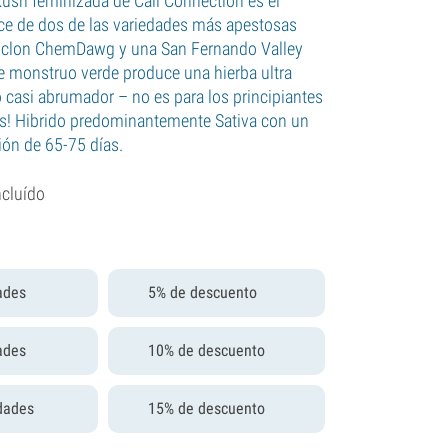
ush feminizada de Cali Connection es el
uce de dos de las variedades más apestosas
n clon ChemDawg y una San Fernando Valley
te monstruo verde produce una hierba ultra
o casi abrumador – no es para los principiantes
! Hibrido predominantemente Sativa con un
ión de 65-75 días.
ncluído
ades
5% de descuento
ades
10% de descuento
dades
15% de descuento