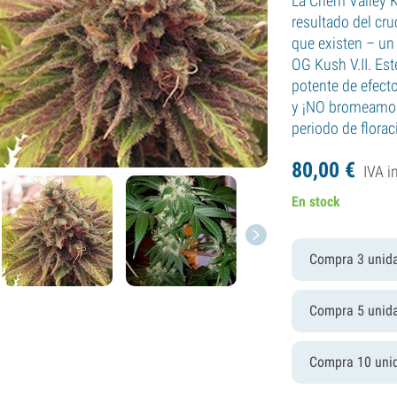
La Chem Valley K
resultado del cr
que existen – u
OG Kush V.II. Es
potente de efect
y ¡NO bromeamos
periodo de florac
80,
00
€
IVA i
En stock
Compra 3 unid
Compra 5 unid
Compra 10 uni