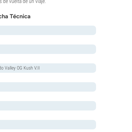
 de vuelta de un viaje.
cha Técnica
 Valley OG Kush V.II