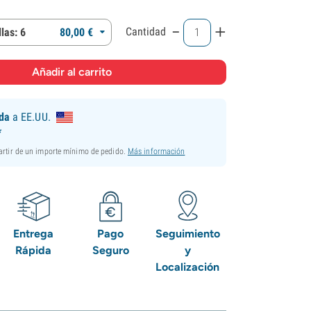
-
+
Cantidad
las: 6
80,
00
€
ida
a EE.UU.
*
partir de un importe mínimo de pedido.
Más información
Entrega
Pago
Seguimiento
Rápida
Seguro
y
Localización