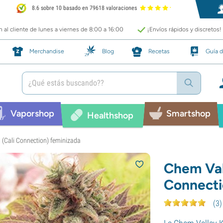
8.6 sobre 10 basado en 79618 valoraciones
 al cliente de lunes a viernes de 8:00 a 16:00
¡Envíos rápidos y discretos!
Merchandise
Blog
Recetas
Guía d
Vaporshop
Smartshop
Healthshop
 (Cali Connection) feminizada
Chem Val
Connecti
(
3
)