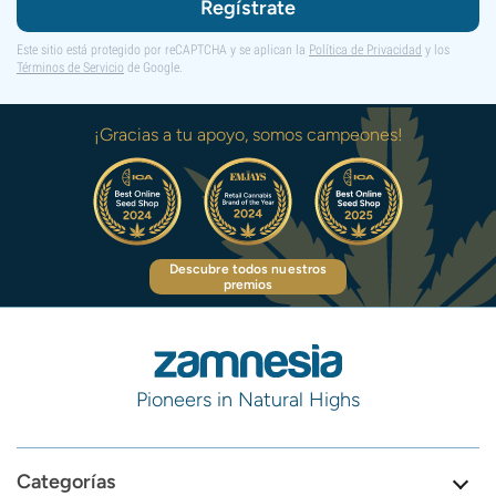
Regístrate
Este sitio está protegido por reCAPTCHA y se aplican la
Política de Privacidad
y los
Términos de Servicio
de Google.
¡Gracias a tu apoyo, somos campeones!
Descubre todos nuestros
premios
Pioneers in Natural Highs
Categorías