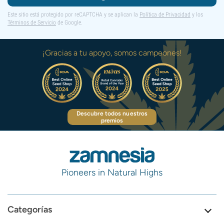
Este sitio está protegido por reCAPTCHA y se aplican la
Política de Privacidad
y los
Términos de Servicio
de Google.
¡Gracias a tu apoyo, somos campeones!
Descubre todos nuestros
premios
Pioneers in Natural Highs
Categorías