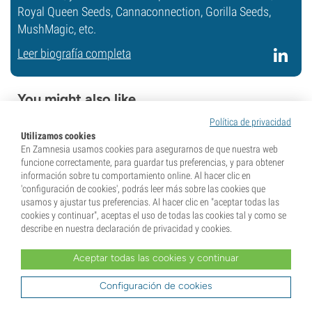
Royal Queen Seeds, Cannaconnection, Gorilla Seeds,
MushMagic, etc.
Leer biografía completa
You might also like
Política de privacidad
5 min
Utilizamos cookies
En Zamnesia usamos cookies para asegurarnos de que nuestra web
funcione correctamente, para guardar tus preferencias, y para obtener
información sobre tu comportamiento online. Al hacer clic en
'configuración de cookies', podrás leer más sobre las cookies que
usamos y ajustar tus preferencias. Al hacer clic en "aceptar todas las
cookies y continuar", aceptas el uso de todas las cookies tal y como se
describe en nuestra declaración de privacidad y cookies.
17 de junio de 2025
Aceptar todas las cookies y continuar
5 errores habituales al cuidar
Configuración de cookies
de los cactus y cómo