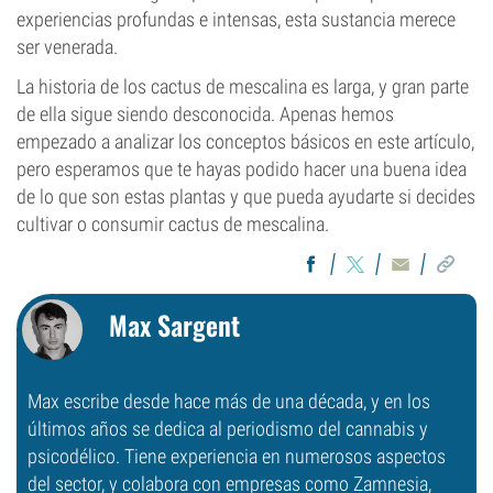
experiencias profundas e intensas, esta sustancia merece
ser venerada.
La historia de los cactus de mescalina es larga, y gran parte
de ella sigue siendo desconocida. Apenas hemos
empezado a analizar los conceptos básicos en este artículo,
pero esperamos que te hayas podido hacer una buena idea
de lo que son estas plantas y que pueda ayudarte si decides
cultivar o consumir cactus de mescalina.
Max Sargent
Max escribe desde hace más de una década, y en los
últimos años se dedica al periodismo del cannabis y
psicodélico. Tiene experiencia en numerosos aspectos
del sector, y colabora con empresas como Zamnesia,