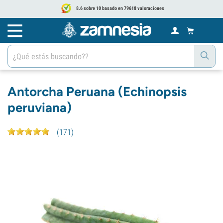
8.6 sobre 10 basado en 79618 valoraciones
Antorcha Peruana (Echinopsis
peruviana)
(
171
)