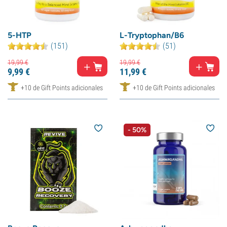
5-HTP
L-Tryptophan/B6
(151)
(51)
19,
99
€
19,
99
€
9,
99
€
11,
99
€
+10 de Gift Points adicionales
+10 de Gift Points adicionales
- 50%