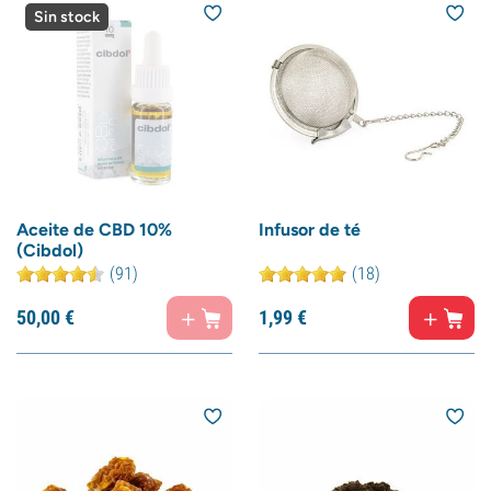
Sin stock
Aceite de CBD 10%
Infusor de té
(Cibdol)
(91)
(18)
50,
00
€
1,
99
€