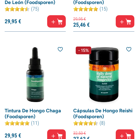
De León (Foodsporen)
(Foodsporen)
(75)
(15)
29,
95
€
29,
95
€
25,
46
€
- 15%
Tintura De Hongo Chaga
Cápsulas De Hongo Reishi
(Foodsporen)
(Foodsporen)
(11)
(8)
32,
50
€
29,
95
€
27,
62
€