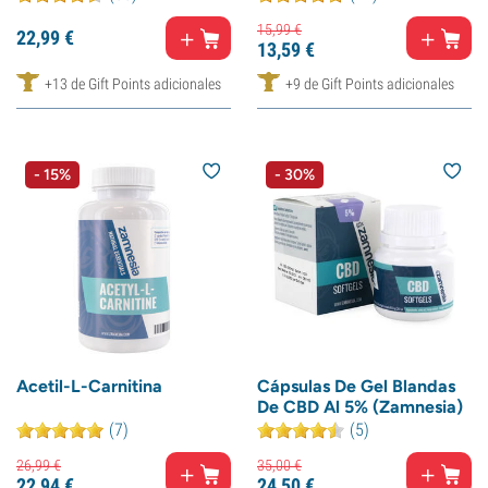
15,
99
€
22,
99
€
13,
59
€
+13 de Gift Points adicionales
+9 de Gift Points adicionales
- 15%
- 30%
Acetil-L-Carnitina
Cápsulas De Gel Blandas
De CBD Al 5% (Zamnesia)
(7)
(5)
26,
99
€
35,
00
€
22,
94
€
24,
50
€