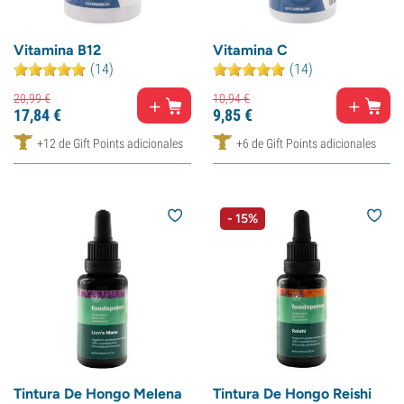
Vitamina B12
Vitamina C
(14)
(14)
20,
99
€
10,
94
€
17,
84
€
9,
85
€
+12 de Gift Points adicionales
+6 de Gift Points adicionales
- 15%
Tintura De Hongo Melena
Tintura De Hongo Reishi