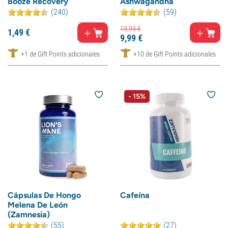
Booze Recovery
Ashwagandha
(240)
(59)
19,
99
€
1,
49
€
9,
99
€
+1 de Gift Points adicionales
+10 de Gift Points adicionales
- 15%
Cápsulas De Hongo
Cafeína
Melena De León
(Zamnesia)
(55)
(27)