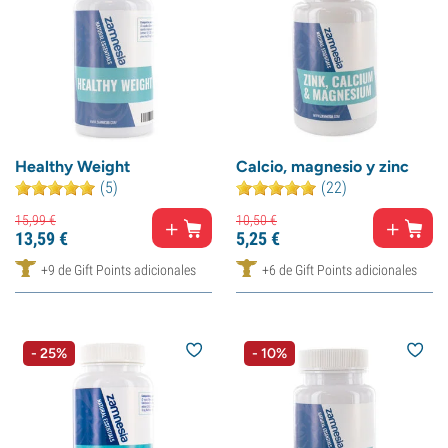
Healthy Weight
Calcio, magnesio y zinc
(5)
(22)
15,
99
€
10,
50
€
13,
59
€
5,
25
€
+9 de Gift Points adicionales
+6 de Gift Points adicionales
- 25%
- 10%