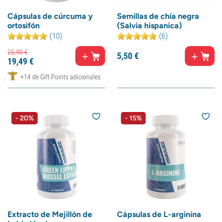
Cápsulas de cúrcuma y
Semillas de chía negra
ortosifón
(Salvia hispanica)
(10)
(6)
25,
99
€
5,
50
€
19,
49
€
+14 de Gift Points adicionales
- 20%
- 15%
Extracto de Mejillón de
Cápsulas de L-arginina