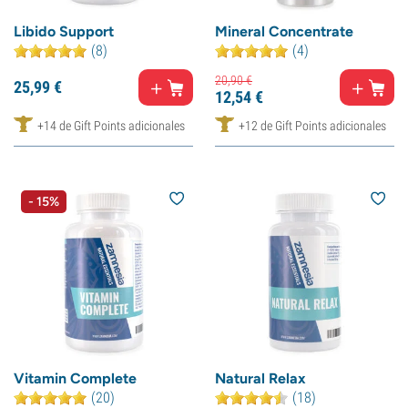
Libido Support
Mineral Concentrate
(8)
(4)
20,
90
€
25,
99
€
12,
54
€
+14 de Gift Points adicionales
+12 de Gift Points adicionales
- 15%
Vitamin Complete
Natural Relax
(20)
(18)