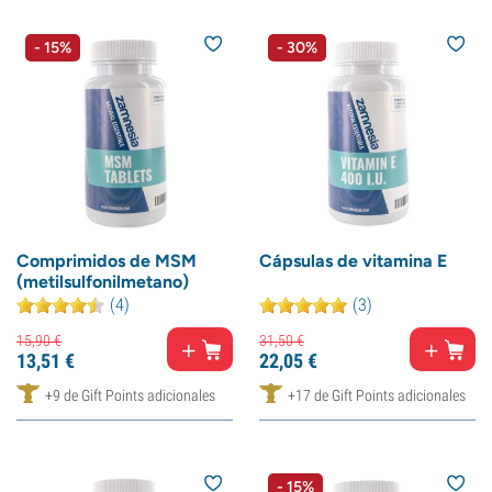
- 15%
- 30%
Comprimidos de MSM
Cápsulas de vitamina E
(metilsulfonilmetano)
(4)
(3)
15,
90
€
31,
50
€
13,
51
€
22,
05
€
+9 de Gift Points adicionales
+17 de Gift Points adicionales
- 15%