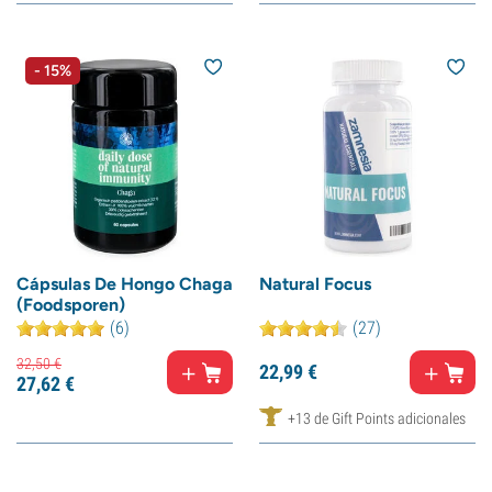
- 15%
Cápsulas De Hongo Chaga
Natural Focus
(Foodsporen)
(6)
(27)
32,
50
€
22,
99
€
27,
62
€
+13 de Gift Points adicionales