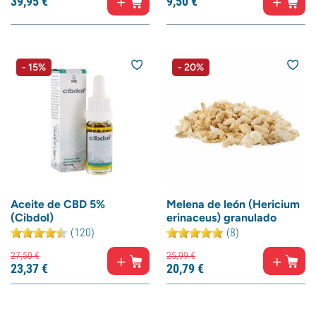
39,
95
€
9,
50
€
- 15%
- 20%
Aceite de CBD 5%
Melena de león (Hericium
(Cibdol)
erinaceus) granulado
(120)
(8)
27,
50
€
25,
99
€
23,
37
€
20,
79
€