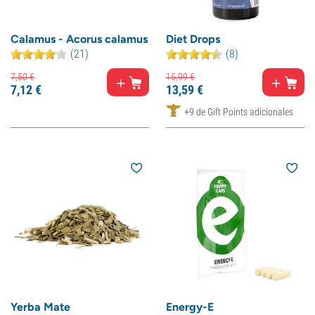
Calamus - Acorus calamus
Diet Drops
(21)
(8)
7,
50
€
15,
99
€
7,
12
€
13,
59
€
+9 de Gift Points adicionales
Yerba Mate
Energy-E