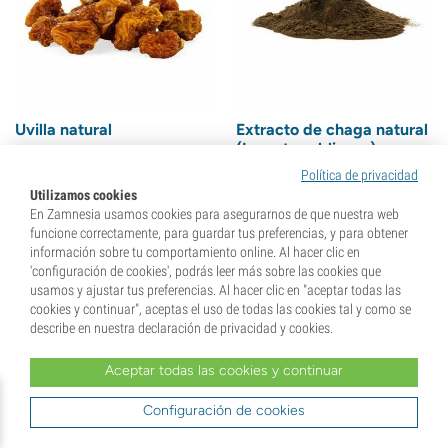
Uvilla natural
Extracto de chaga natural
(Inonotus obliquus)
(4)
(1)
Política de privacidad
Utilizamos cookies
10,
99
€
74,
99
€
En Zamnesia usamos cookies para asegurarnos de que nuestra web
funcione correctamente, para guardar tus preferencias, y para obtener
información sobre tu comportamiento online. Al hacer clic en
'configuración de cookies', podrás leer más sobre las cookies que
usamos y ajustar tus preferencias. Al hacer clic en "aceptar todas las
- 15%
- 10%
cookies y continuar", aceptas el uso de todas las cookies tal y como se
describe en nuestra declaración de privacidad y cookies.
Aceptar todas las cookies y continuar
Configuración de cookies