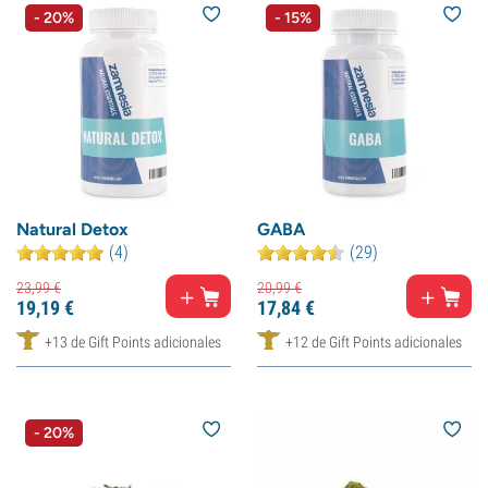
- 20%
- 15%
Natural Detox
GABA
(4)
(29)
23,
99
€
20,
99
€
19,
19
€
17,
84
€
+13 de Gift Points adicionales
+12 de Gift Points adicionales
- 20%