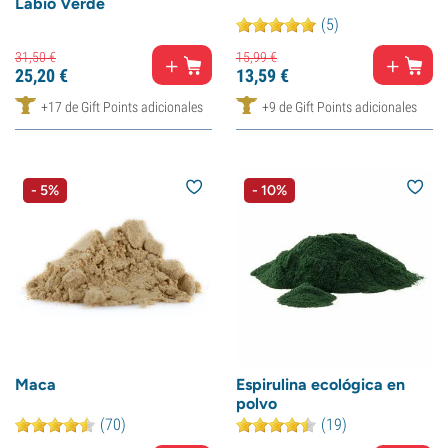
Labio Verde
(5)
31,
50
€
15,
99
€
25,
20
€
13,
59
€
+17 de Gift Points adicionales
+9 de Gift Points adicionales
- 5%
- 10%
Maca
Espirulina ecológica en
polvo
(70)
(19)