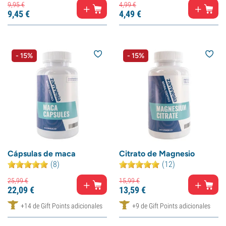
9,
95
€
4,
99
€
9,
45
€
4,
49
€
- 15%
- 15%
Cápsulas de maca
Citrato de Magnesio
(8)
(12)
25,
99
€
15,
99
€
22,
09
€
13,
59
€
+14 de Gift Points adicionales
+9 de Gift Points adicionales