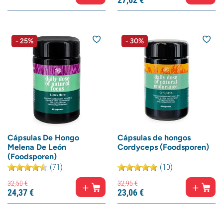
- 25%
- 30%
Cápsulas De Hongo
Cápsulas de hongos
Melena De León
Cordyceps (Foodsporen)
(Foodsporen)
(71)
(10)
32,
50
€
32,
95
€
24,
37
€
23,
06
€