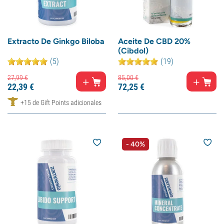
Extracto De Ginkgo Biloba
Aceite De CBD 20%
(Cibdol)
(5)
(19)
27,
99
€
85,
00
€
22,
39
€
72,
25
€
+15 de Gift Points adicionales
- 40%