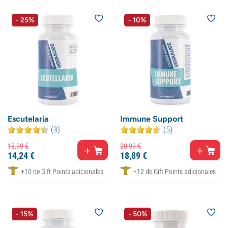
- 25%
- 10%
Escutelaria
Immune Support
(3)
(5)
18,
99
€
20,
99
€
14,
24
€
18,
89
€
+10 de Gift Points adicionales
+12 de Gift Points adicionales
- 15%
- 50%