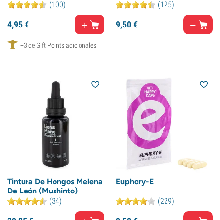
(100)
(125)
4,
95
€
9,
50
€
+3 de Gift Points adicionales
Tintura De Hongos Melena
Euphory-E
De León (Mushinto)
(34)
(229)