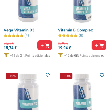
Vega Vitamin D3
Vitamin B Complex
(4)
(8)
20,
99
€
20,
99
€
15,
74
€
19,
94
€
+12 de Gift Points adicionales
+12 de Gift Points adicionales
- 15%
- 10%