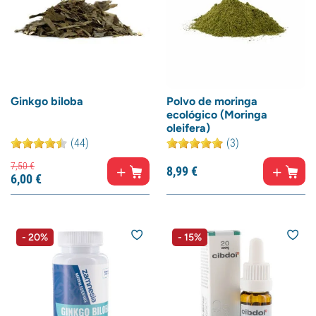
Ginkgo biloba
Polvo de moringa
ecológico (Moringa
oleifera)
(44)
(3)
7,
50
€
8,
99
€
6,
00
€
- 20%
- 15%