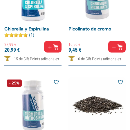
Chlorella y Espirulina
Picolinato de cromo
(1)
27,
99
€
10,
50
€
20,
99
€
9,
45
€
+15 de Gift Points adicionales
+6 de Gift Points adicionales
- 25%