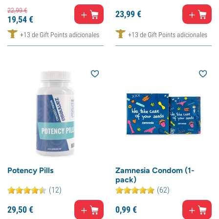
22,
99
€
23,
99
€
19,
54
€
+13 de Gift Points adicionales
+13 de Gift Points adicionales
Potency Pills
Zamnesia Condom (1-
pack)
(12)
(62)
29,
50
€
0,
99
€