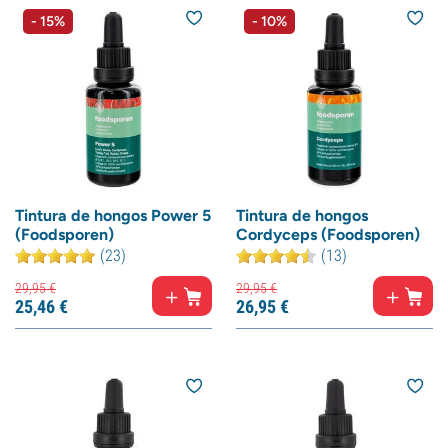
- 15%
- 10%
Tintura de hongos Power 5
Tintura de hongos
(Foodsporen)
Cordyceps (Foodsporen)
(23)
(13)
29,
95
€
29,
95
€
25,
46
€
26,
95
€