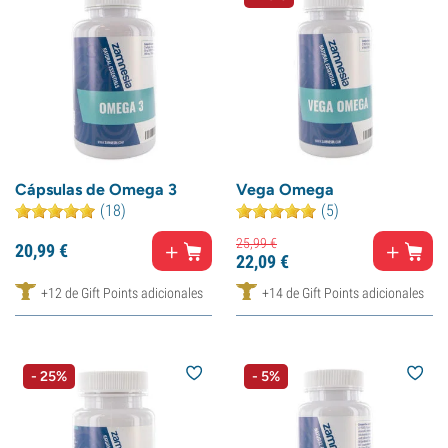
Cápsulas de Omega 3
Vega Omega
(18)
(5)
25,
99
€
20,
99
€
22,
09
€
+12 de Gift Points adicionales
+14 de Gift Points adicionales
- 25%
- 5%