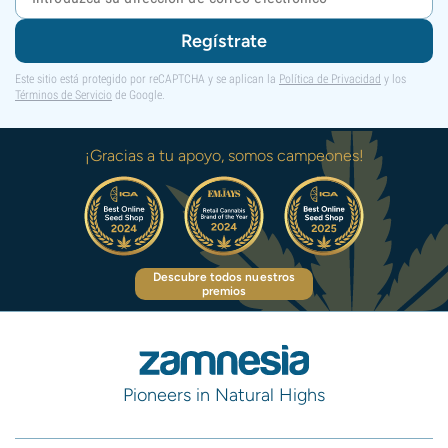
Regístrate
Este sitio está protegido por reCAPTCHA y se aplican la
Política de Privacidad
y los
Términos de Servicio
de Google.
¡Gracias a tu apoyo, somos campeones!
Descubre todos nuestros
premios
Pioneers in Natural Highs