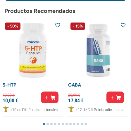
Productos Recomendados
- 50%
- 15%
5-HTP
GABA
19,
99
€
20,
99
€
10,
00
€
17,
84
€
+10 de Gift Points adicionales
+12 de Gift Points adicionales