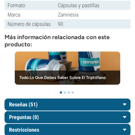
Formato
Cápsulas y pastillas
Marca
Zamnesia
Número de cápsulas
90
Más información relacionada con este
producto:
Todo Lo Que Debes Saber Sobre El Triptófano
Reseñas (51)
Preguntas
(0)
Restricciones