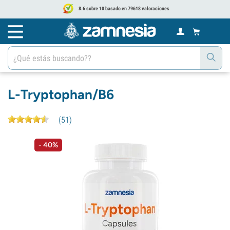
8.6 sobre 10 basado en 79618 valoraciones
L-Tryptophan/B6
(
51
)
- 40%