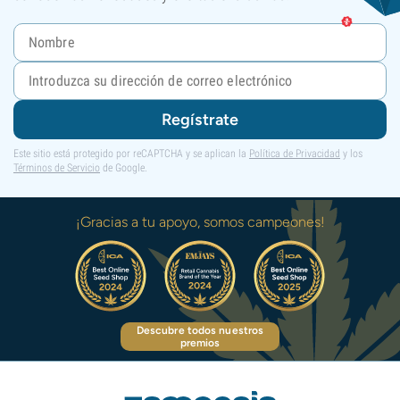
Regístrate
Este sitio está protegido por reCAPTCHA y se aplican la
Política de Privacidad
y los
Términos de Servicio
de Google.
¡Gracias a tu apoyo, somos campeones!
Descubre todos nuestros
premios