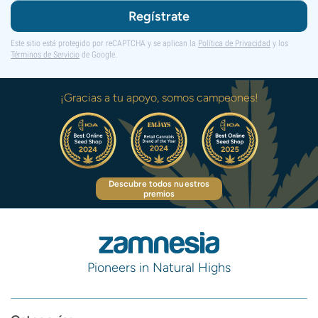
Regístrate
Este sitio está protegido por reCAPTCHA y se aplican la
Política de Privacidad
y los
Términos de Servicio
de Google.
¡Gracias a tu apoyo, somos campeones!
Descubre todos nuestros
premios
Pioneers in Natural Highs