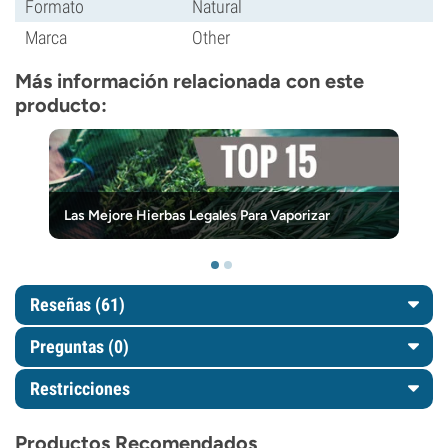
Formato
Natural
Marca
Other
Más información relacionada con este
producto:
Las Mejore Hierbas Legales Para Vaporizar
Reseñas (61)
Preguntas
(0)
Restricciones
Productos Recomendados