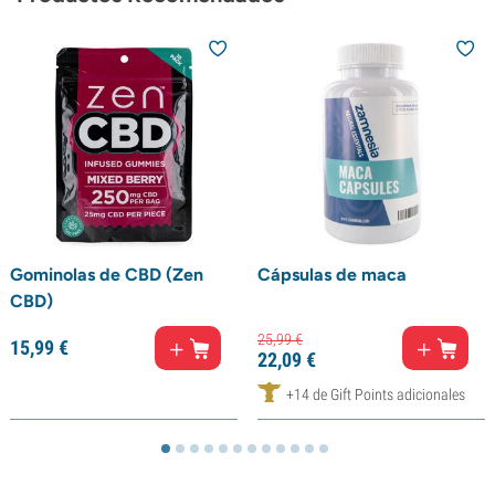
Gominolas de CBD (Zen
Cápsulas de maca
CBD)
25,
99
€
15,
99
€
22,
09
€
+14 de Gift Points adicionales