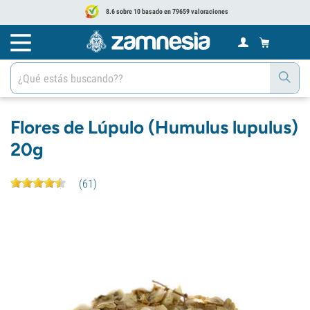
8.6 sobre 10 basado en 79659 valoraciones
Flores de Lúpulo (Humulus lupulus)
20g
(
61
)