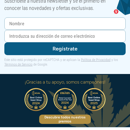
Suscríbete a nuestra newsletter y sé el primero en
conocer las novedades y ofertas exclusivas.
Regístrate
Este sitio está protegido por reCAPTCHA y se aplican la
Política de Privacidad
y los
Términos de Servicio
de Google.
¡Gracias a tu apoyo, somos campeones!
Descubre todos nuestros
premios