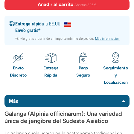
Añadir al carrito
·
Ahorras 2,23 €
Entrega rápida
a EE.UU.
Envío gratis*
*Envío gratis a partir de un importe mínimo de pedido.
Más información
Envío
Entrega
Pago
Seguimiento
Discreto
Rápida
Seguro
y
Localización
Más
Galanga (Alpinia officinarum): Una variedad
única de jengibre del Sudeste Asiático
La galanga suele usarse en la gastronomía tradicional de