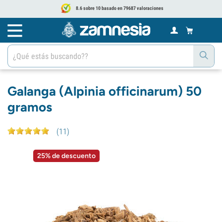
8.6 sobre 10 basado en 79687 valoraciones
Galanga (Alpinia officinarum) 50
gramos
(
11
)
25% de descuento