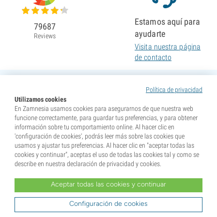
Estamos aquí para
79687
ayudarte
Reviews
Visita nuestra página
de contacto
Política de privacidad
Utilizamos cookies
En Zamnesia usamos cookies para asegurarnos de que nuestra web
funcione correctamente, para guardar tus preferencias, y para obtener
información sobre tu comportamiento online. Al hacer clic en
'configuración de cookies', podrás leer más sobre las cookies que
usamos y ajustar tus preferencias. Al hacer clic en "aceptar todas las
cookies y continuar", aceptas el uso de todas las cookies tal y como se
describe en nuestra declaración de privacidad y cookies.
Aceptar todas las cookies y continuar
* Nuestras semillas se venden como suvenires. La germinación de semillas es ilegal en muchos
países. Infórmate antes de efectuar tu compra. Al realizar tu pedido indicas que eres mayor de edad en
tu lugar de residencia y que conoces las normativas locales. También eximes de toda responsabilidad a
Configuración de cookies
Zamnesia si actúas al margen de ellas.