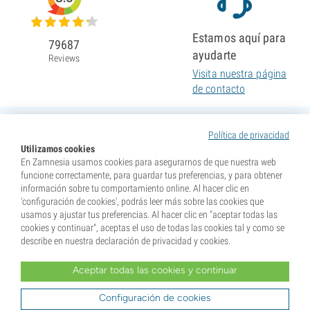
Estamos aquí para
79687
ayudarte
Reviews
Visita nuestra página
de contacto
Política de privacidad
Utilizamos cookies
En Zamnesia usamos cookies para asegurarnos de que nuestra web
funcione correctamente, para guardar tus preferencias, y para obtener
información sobre tu comportamiento online. Al hacer clic en
'configuración de cookies', podrás leer más sobre las cookies que
usamos y ajustar tus preferencias. Al hacer clic en "aceptar todas las
cookies y continuar", aceptas el uso de todas las cookies tal y como se
describe en nuestra declaración de privacidad y cookies.
Aceptar todas las cookies y continuar
* Nuestras semillas se venden como suvenires. La germinación de semillas es ilegal en muchos
países. Infórmate antes de efectuar tu compra. Al realizar tu pedido indicas que eres mayor de edad en
tu lugar de residencia y que conoces las normativas locales. También eximes de toda responsabilidad a
Configuración de cookies
Zamnesia si actúas al margen de ellas.