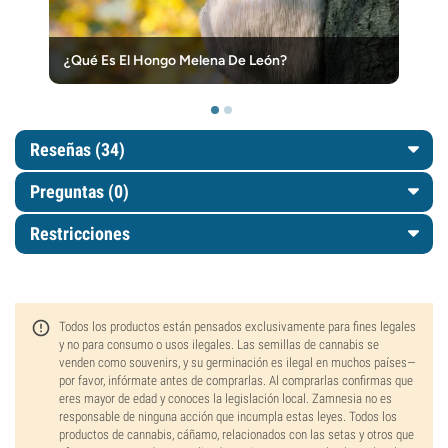
¿Qué Es El Hongo Melena De León?
Reseñas (34)
Preguntas
(0)
Restricciones
Todos los productos están pensados exclusivamente para fines legales
y no para consumo o usos ilegales. Las semillas de cannabis se
venden como souvenirs, y su germinación es ilegal en muchos países—
por favor, infórmate antes de comprarlas. Al comprarlas confirmas que
eres mayor de edad y conoces la legislación local. Zamnesia no es
responsable de ninguna acción que incumpla estas leyes. Todos los
productos de cannabis, cáñamo, relacionados con las setas y otros que