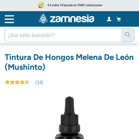
8.6 sobre 10 basado en 79687 valoraciones
Tintura De Hongos Melena De León
(Mushinto)
(
34
)