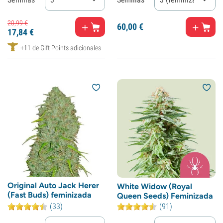
20,
99
€
60,
00
€
17,
84
€
+11 de Gift Points adicionales
Original Auto Jack Herer
White Widow (Royal
(Fast Buds) feminizada
Queen Seeds) Feminizada
(33)
(91)