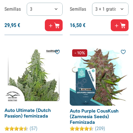
Semillas
3
Semillas
3 + 1 gratis
29,
95
€
16,
50
€
- 10%
Auto Ultimate (Dutch
Auto Purple CousKush
Passion) feminizada
(Zamnesia Seeds)
Feminizada
(57)
(209)