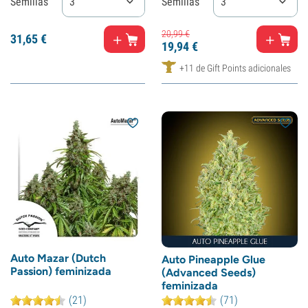
Semillas
3
Semillas
3
20,
99
€
31,
65
€
19,
94
€
+11 de Gift Points adicionales
Auto Mazar (Dutch
Auto Pineapple Glue
Passion) feminizada
(Advanced Seeds)
feminizada
(21)
(71)