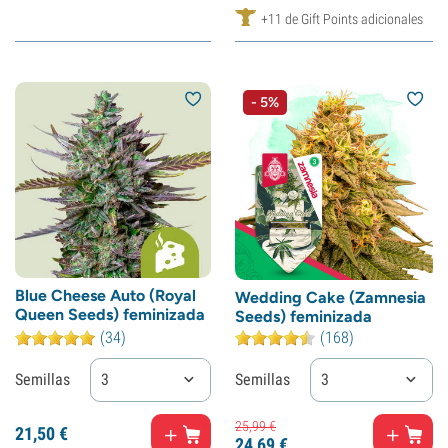
+11 de Gift Points adicionales
- 5%
Blue Cheese Auto (Royal
Wedding Cake (Zamnesia
Queen Seeds) feminizada
Seeds) feminizada
(34)
(168)
Semillas
3
Semillas
3
25,
99
€
21,
50
€
24,
69
€