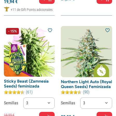
19,
94
€
+11 de Gift Points adicionales
- 15%
Sticky Beast (Zamnesia
Northern Light Auto (Royal
Seeds) feminizada
Queen Seeds) Feminizada
(61)
(90)
Semillas
3
Semillas
3
18,
99
€