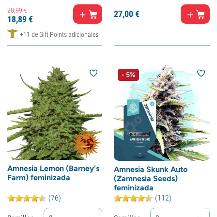
20,
99
€
27,
00
€
18,
89
€
+11 de Gift Points adicionales
- 5%
Amnesia Lemon (Barney's
Amnesia Skunk Auto
Farm) feminizada
(Zamnesia Seeds)
feminizada
(76)
(112)