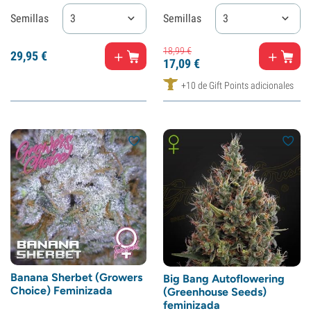
Semillas
3
Semillas
3
18,
99
€
29,
95
€
17,
09
€
+10 de Gift Points adicionales
Banana Sherbet (Growers
Big Bang Autoflowering
Choice) Feminizada
(Greenhouse Seeds)
feminizada