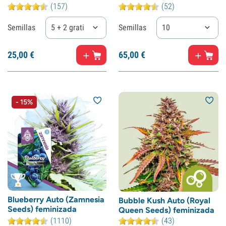
(157)
(52)
Semillas
5 + 2 gratis
Semillas
10
25,
00
€
65,
00
€
- 15%
Blueberry Auto (Zamnesia
Bubble Kush Auto (Royal
Seeds) feminizada
Queen Seeds) feminizada
(1110)
(43)