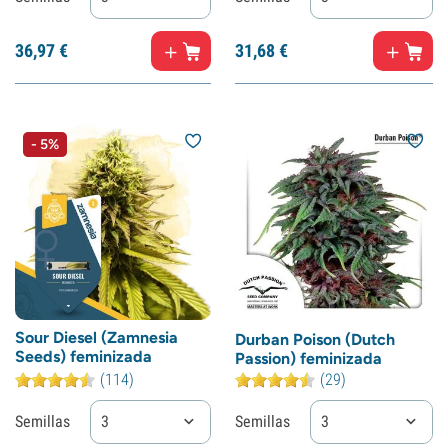
36,
97
€
31,
68
€
- 5%
Sour Diesel (Zamnesia
Durban Poison (Dutch
Seeds) feminizada
Passion) feminizada
(114)
(29)
Semillas
3
Semillas
3