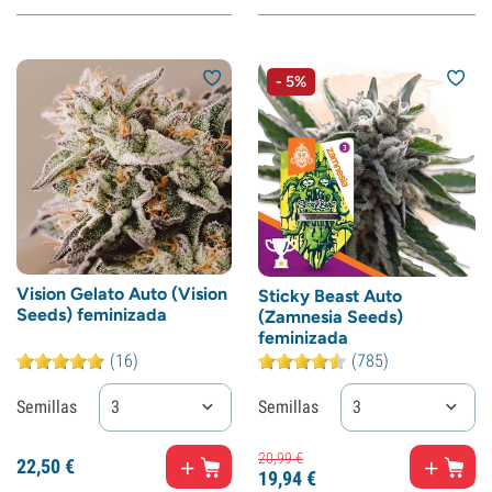
- 5%
Vision Gelato Auto (Vision
Sticky Beast Auto
Seeds) feminizada
(Zamnesia Seeds)
feminizada
(16)
(785)
Semillas
3
Semillas
3
20,
99
€
22,
50
€
19,
94
€