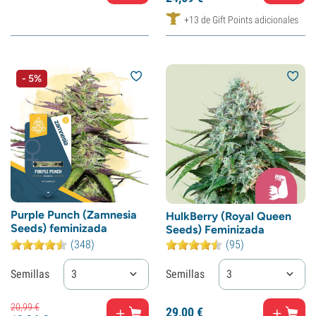
+13 de Gift Points adicionales
- 5%
Purple Punch (Zamnesia
HulkBerry (Royal Queen
Seeds) feminizada
Seeds) Feminizada
(348)
(95)
Semillas
3
Semillas
3
20,
99
€
29,
00
€