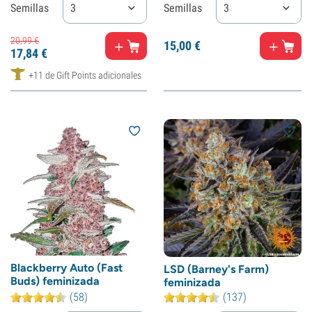
Semillas
3
Semillas
3
20,
99
€
15,
00
€
17,
84
€
+11 de Gift Points adicionales
Blackberry Auto (Fast
LSD (Barney's Farm)
Buds) feminizada
feminizada
(58)
(137)