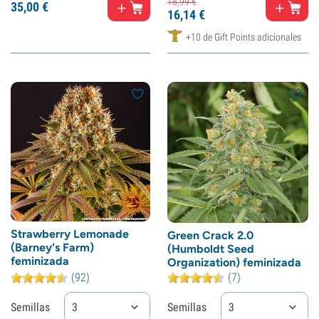
18,
99
€
35,
00
€
16,
14
€
+10 de Gift Points adicionales
Strawberry Lemonade
Green Crack 2.0
(Barney's Farm)
(Humboldt Seed
feminizada
Organization) feminizada
(92)
(7)
Semillas
3
Semillas
3