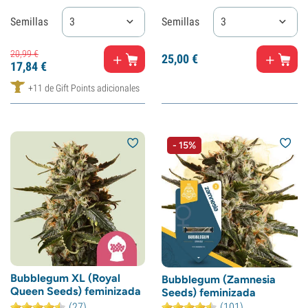
Semillas
3
Semillas
3
20,
99
€
25,
00
€
17,
84
€
+11 de Gift Points adicionales
- 15%
Bubblegum XL (Royal
Bubblegum (Zamnesia
Queen Seeds) feminizada
Seeds) feminizada
(27)
(101)