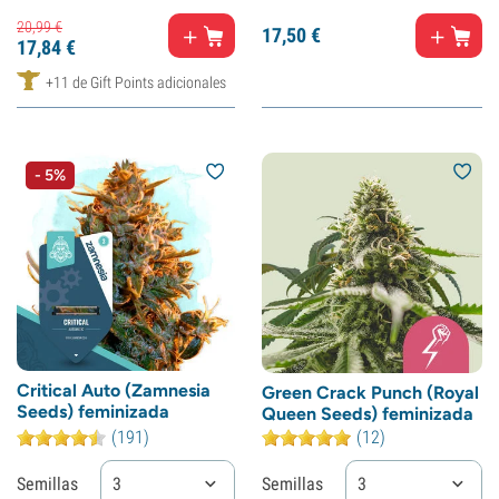
20,
99
€
17,
50
€
17,
84
€
+11 de Gift Points adicionales
- 5%
Critical Auto (Zamnesia
Green Crack Punch (Royal
Seeds) feminizada
Queen Seeds) feminizada
(191)
(12)
Semillas
3
Semillas
3