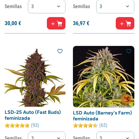
Semillas
3
Semillas
3
30,
00
€
36,
97
€
LSD-25 Auto (Fast Buds)
LSD Auto (Barney's Farm)
feminizada
feminizada
(93)
(65)
Semillas
3
Semillas
3