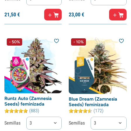
21,
50
€
23,
00
€
- 50%
- 10%
Runtz Auto (Zamnesia
Blue Dream (Zamnesia
Seeds) feminizada
Seeds) feminizada
(883)
(172)
Semillas
3
Semillas
3