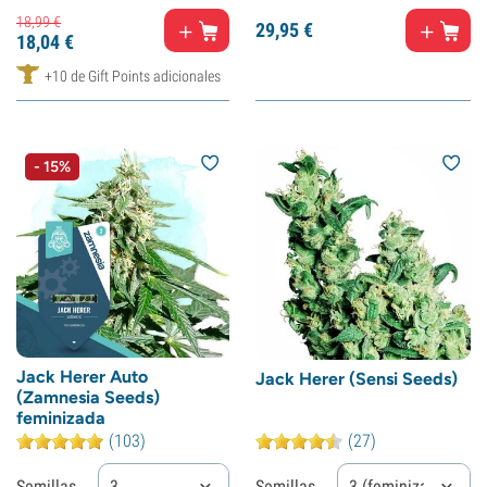
18,
99
€
29,
95
€
18,
04
€
+10 de Gift Points adicionales
- 15%
Jack Herer Auto
Jack Herer (Sensi Seeds)
(Zamnesia Seeds)
feminizada
(103)
(27)
Semillas
3
Semillas
3 (feminizadas)