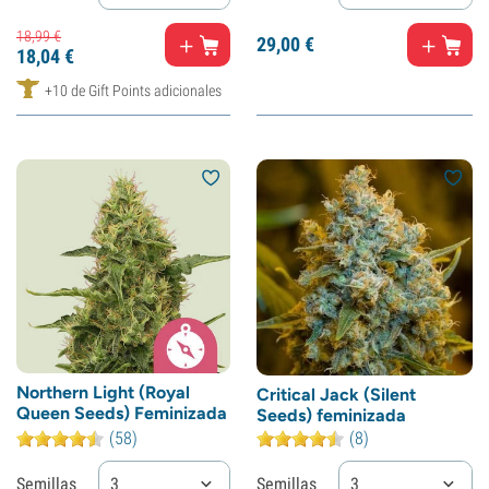
18,
99
€
29,
00
€
18,
04
€
+10 de Gift Points adicionales
Northern Light (Royal
Critical Jack (Silent
Queen Seeds) Feminizada
Seeds) feminizada
(58)
(8)
Semillas
3
Semillas
3