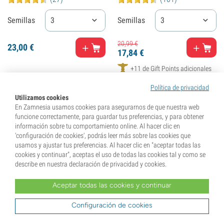
Semillas
3
Semillas
3
20,
99
€
23,
00
€
17,
84
€
+11 de Gift Points adicionales
Política de privacidad
Utilizamos cookies
En Zamnesia usamos cookies para asegurarnos de que nuestra web
- 5%
funcione correctamente, para guardar tus preferencias, y para obtener
información sobre tu comportamiento online. Al hacer clic en
'configuración de cookies', podrás leer más sobre las cookies que
usamos y ajustar tus preferencias. Al hacer clic en "aceptar todas las
cookies y continuar", aceptas el uso de todas las cookies tal y como se
describe en nuestra declaración de privacidad y cookies.
Aceptar todas las cookies y continuar
Configuración de cookies
Candy Kush Express - Fast
Cash Express (Zamnesia
Flowering (Royal Queen
Seeds) feminizada