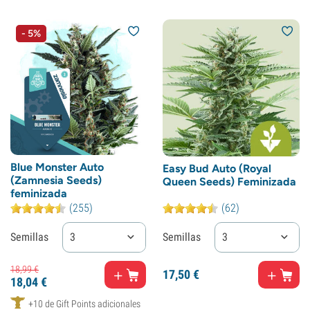
- 5%
Blue Monster Auto
Easy Bud Auto (Royal
(Zamnesia Seeds)
Queen Seeds) Feminizada
feminizada
(255)
(62)
Semillas
3
Semillas
3
18,
99
€
17,
50
€
18,
04
€
+10 de Gift Points adicionales