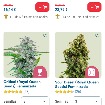
18,
99
€
27,
99
€
16,
14
€
23,
79
€
+10 de Gift Points adicionales
+14 de Gift Points adicionales
Critical (Royal Queen
Sour Diesel (Royal Queen
Seeds) Feminizada
Seeds) Feminizada
(27)
(26)
Semillas
3
Semillas
3