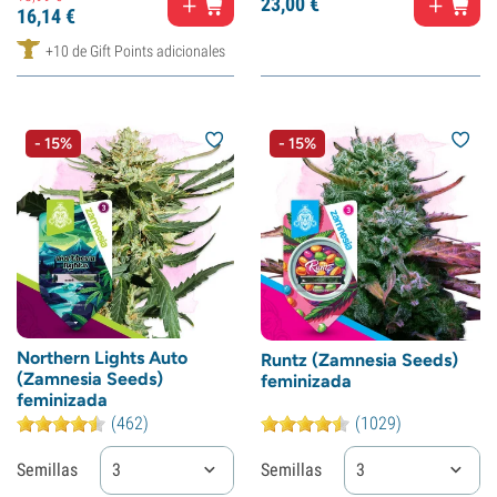
23,
00
€
16,
14
€
+10 de Gift Points adicionales
- 15%
- 15%
Northern Lights Auto
Runtz (Zamnesia Seeds)
(Zamnesia Seeds)
feminizada
feminizada
(462)
(1029)
Semillas
3
Semillas
3