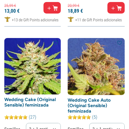
25,
99
€
20,
99
€
13,
00
€
18,
89
€
+13 de Gift Points adicionales
+11 de Gift Points adicionales
Wedding Cake (Original
Wedding Cake Auto
Sensible) feminizada
(Original Sensible)
feminizada
(27)
(5)