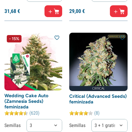
31,
68
€
29,
00
€
- 15%
Wedding Cake Auto
Critical (Advanced Seeds)
(Zamnesia Seeds)
feminizada
feminizada
(620)
(8)
Semillas
3
Semillas
3 + 1 gratis