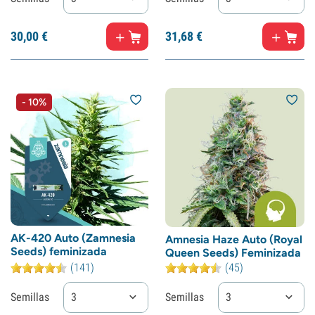
30,
00
€
31,
68
€
- 10%
AK-420 Auto (Zamnesia
Amnesia Haze Auto (Royal
Seeds) feminizada
Queen Seeds) Feminizada
(141)
(45)
Semillas
3
Semillas
3