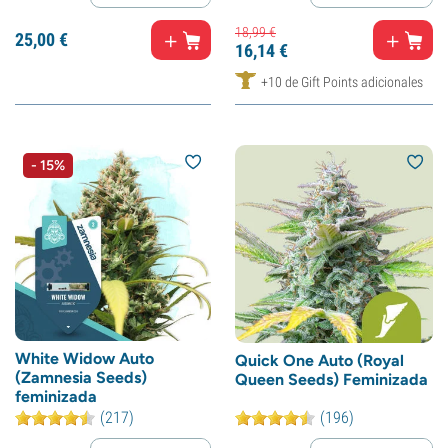
18,
99
€
25,
00
€
16,
14
€
+10 de Gift Points adicionales
- 15%
White Widow Auto
Quick One Auto (Royal
(Zamnesia Seeds)
Queen Seeds) Feminizada
feminizada
(217)
(196)