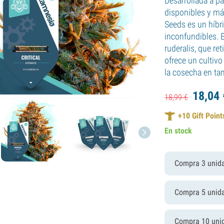
Desarrollada a pa
disponibles y má
Seeds es un híb
inconfundibles. 
ruderalis, que re
ofrece un cultivo
la cosecha en ta
18,
04
18,
99
€
+
10
Gift Point
En stock
Compra 3 unid
Compra 5 unid
Compra 10 uni