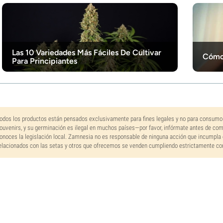
Las 10 Variedades Más Fáciles De Cultivar
Cómo 
Para Principiantes
odos los productos están pensados exclusivamente para fines legales y no para consumo
ouvenirs, y su germinación es ilegal en muchos países—por favor, infórmate antes de co
onoces la legislación local. Zamnesia no es responsable de ninguna acción que incumpla 
elacionados con las setas y otros que ofrecemos se venden cumpliendo estrictamente con 