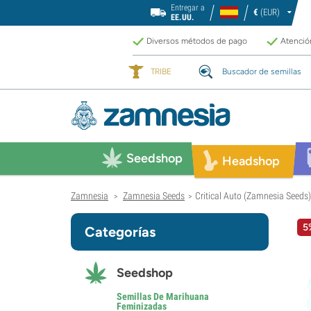
Entregar a
€
(EUR)
EE.UU.
Diversos métodos de pago
Atención
TRIBE
Buscador de semillas
Seedshop
Headshop
Zamnesia
Zamnesia Seeds
Critical Auto (Zamnesia Seeds
>
>
5
Categorías
Seedshop
Semillas De Marihuana
Feminizadas