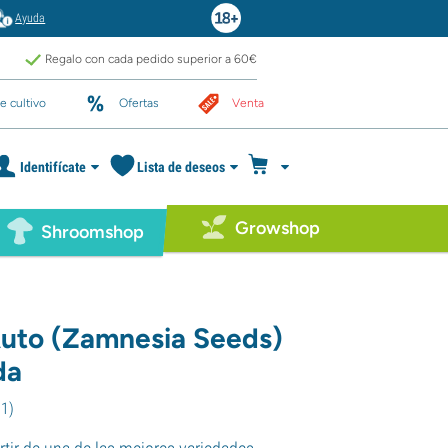
Ayuda
Regalo con cada pedido superior a 60€
e cultivo
Ofertas
Venta
Identifícate
Lista de deseos
Growshop
Shroomshop
 Auto (Zamnesia Seeds)
da
91
)