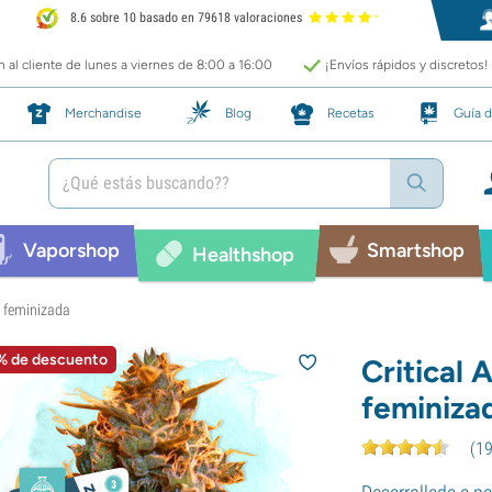
8.6 sobre 10 basado en 79618 valoraciones
 al cliente de lunes a viernes de 8:00 a 16:00
¡Envíos rápidos y discretos!
Merchandise
Blog
Recetas
Guía d
Vaporshop
Smartshop
Healthshop
) feminizada
% de descuento
Critical
feminiza
(
1