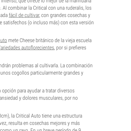
r intenso, que ofrece lo mejor de la marihuana
 Al combinar la Critical con una ruderalis, los
izada
fácil de cultivar
, con grandes cosechas y
de satisfechos (o incluso más) con esta versión
Auto
mete Cheese británico de la vieja escuela
ariedades autoflorecientes
, por si prefieres
tendrán problemas al cultivarla. La combinación
on unos cogollos particularmente grandes y
 opción para ayudar a tratar diversos
 ansiedad y dolores musculares, por no
), la Critical Auto tiene una estructura
u vez, resulta en cosechas mejores y más
 como un rayo. En un breve período de 9