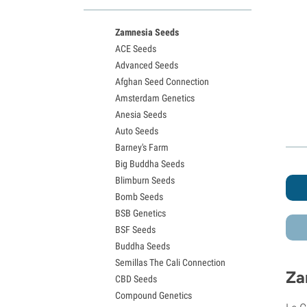
Variedades White Widow
Semillas de Northern Lights
Zamnesia Seeds
Semillas de Granddaddy Purple
ACE Seeds
Semillas de OG Kush
Advanced Seeds
Semillas de Blue Dream
Afghan Seed Connection
Semillas de Lemon Haze
Amsterdam Genetics
Semillas de Bruce Banner
Anesia Seeds
Semillas de Gelato
Auto Seeds
Semillas de Sour Diesel
Barney's Farm
Semillas de Jack Herer
Big Buddha Seeds
Semillas de Girl Scout Cookies
Blimburn Seeds
Semillas de Wedding Cake
Bomb Seeds
Semillas de Zkittlez
BSB Genetics
Semillas de Pineapple Express
BSF Seeds
Semillas de Chemdawg
Buddha Seeds
Semillas de Hindu Kush
Semillas The Cali Connection
Semillas de Mimosa
Za
CBD Seeds
Compound Genetics