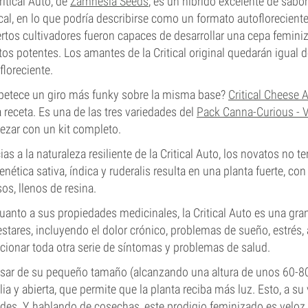
ritical Auto, de
Zamnesia Seeds
, es un híbrido excelente de sabo
ical, en lo que podría describirse como un formato autofloreciente.
rtos cultivadores fueron capaces de desarrollar una cepa femin
tos potentes. Los amantes de la Critical original quedarán igual 
floreciente.
petece un giro más funky sobre la misma base?
Critical Cheese 
a receta. Es una de las tres variedades del
Pack Canna-Curious - V
zar con un kit completo.
ias a la naturaleza resiliente de la Critical Auto, los novatos no 
enética sativa, índica y ruderalis resulta en una planta fuerte, c
os, llenos de resina.
uanto a sus propiedades medicinales, la Critical Auto es una gran
stares, incluyendo el dolor crónico, problemas de sueño, estrés,
ionar toda otra serie de síntomas y problemas de salud.
sar de su pequeño tamaño (alcanzando una altura de unos 60-80cm
ia y abierta, que permite que la planta reciba más luz. Esto, a s
des. Y, hablando de cosechas, este prodigio feminizado es veloz