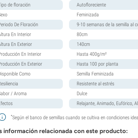
Tipo de floración
Autofloreciente
Sexo
Feminizada
Periodo De Floración
9-10 semanas de la semilla al cu
ltura En Interior
80cm
Altura En Exterior
140cm
Producción En Interior
Hasta 400g/m²
Producción En Exterior
Hasta 100 por planta
Disponible Como
Semilla Feminizada
esiliencia
Resistente al estrés
Sabor / Aroma
Dulce
Efectos
Relajante, Animado, Eufórico, A
*
Según el banco de semillas cuando se cultiva en condiciones idea
 información relacionada con este producto: