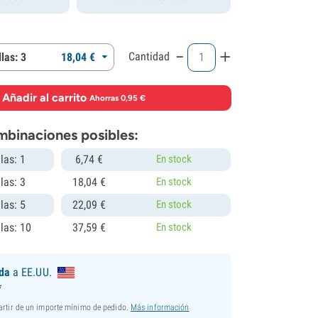
-
+
Cantidad
las: 3
18,
04
€
Añadir al carrito
·
Ahorras 0,95 €
mbinaciones posibles:
las: 1
6,
74
€
En stock
las: 3
18,
04
€
En stock
las: 5
22,
09
€
En stock
las: 10
37,
59
€
En stock
ida
a EE.UU.
*
partir de un importe mínimo de pedido.
Más información