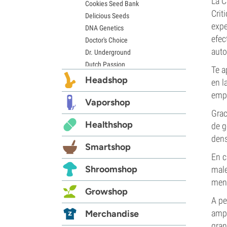
La C
Cookies Seed Bank
Crit
Delicious Seeds
expe
DNA Genetics
efec
Doctor's Choice
auto
Dr. Underground
Dutch Passion
Te a
Elite Seeds
Headshop
en l
Eva Seeds
empe
Exotic Seed
Vaporshop
Grac
Expert Seeds
Healthshop
de g
FastBuds
Female Seeds
dens
Smartshop
French Touch Seeds
En c
Garden of Green
Shroomshop
male
GeneSeeds
menc
Genehtik Seeds
Growshop
G13 Labs
A pe
Grass-O-Matic
ampl
Merchandise
Greenhouse Seeds
gran