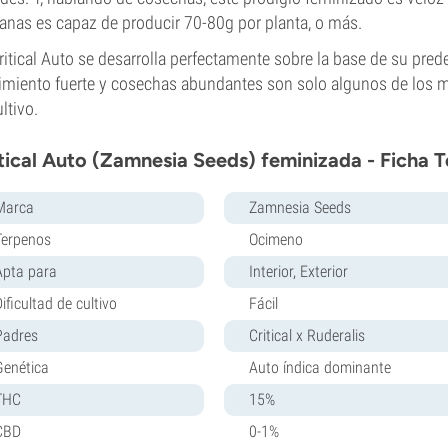
nas es capaz de producir 70-80g por planta, o más.
ritical Auto se desarrolla perfectamente sobre la base de su pred
imiento fuerte y cosechas abundantes son solo algunos de los m
ultivo.
tical Auto (Zamnesia Seeds) feminizada - Ficha 
Marca
Zamnesia Seeds
Terpenos
Ocimeno
Apta para
Interior, Exterior
ificultad de cultivo
Fácil
Padres
Critical x Ruderalis
Genética
Auto índica dominante
THC
15%
CBD
0-1%