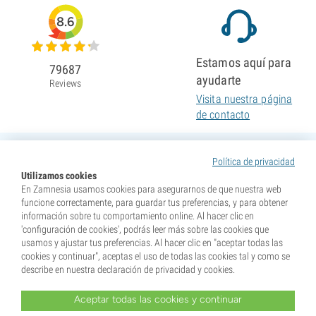
8.6
Estamos aquí para
79687
ayudarte
Reviews
Visita nuestra página
de contacto
Política de privacidad
Utilizamos cookies
En Zamnesia usamos cookies para asegurarnos de que nuestra web
funcione correctamente, para guardar tus preferencias, y para obtener
información sobre tu comportamiento online. Al hacer clic en
'configuración de cookies', podrás leer más sobre las cookies que
usamos y ajustar tus preferencias. Al hacer clic en "aceptar todas las
cookies y continuar", aceptas el uso de todas las cookies tal y como se
describe en nuestra declaración de privacidad y cookies.
Aceptar todas las cookies y continuar
* Nuestras semillas se venden como suvenires. La germinación de semillas es ilegal en muchos
países. Infórmate antes de efectuar tu compra. Al realizar tu pedido indicas que eres mayor de edad en