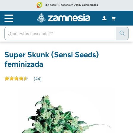
8.6 sobre 10 basado en 79687 valoraciones
Super Skunk (Sensi Seeds)
feminizada
(
44
)