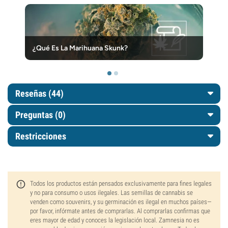
¿Qué Es La Marihuana Skunk?
Reseñas (44)
Preguntas
(0)
Restricciones
Todos los productos están pensados exclusivamente para fines legales
y no para consumo o usos ilegales. Las semillas de cannabis se
venden como souvenirs, y su germinación es ilegal en muchos países—
por favor, infórmate antes de comprarlas. Al comprarlas confirmas que
eres mayor de edad y conoces la legislación local. Zamnesia no es