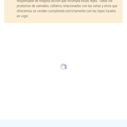
responsable de ninguna acción que incumpla estas leyes. Todos los
productos de cannabis, cáñamo, relacionados con las setas y otros que
ofrecemos se venden cumpliendo estrictamente con las leyes locales
en vigor.