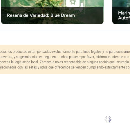
Marih
Reseña de Variedad: Blue Dream
Autof
odos los productos están pensados exclusivamente para fines legales y no para consumo
ouvenirs, y su germinación es ilegal en muchos países—por favor, infórmate antes de co
onoces la legislación local. Zamnesia no es responsable de ninguna acción que incumpla 
elacionados con las setas y otros que ofrecemos se venden cumpliendo estrictamente con 