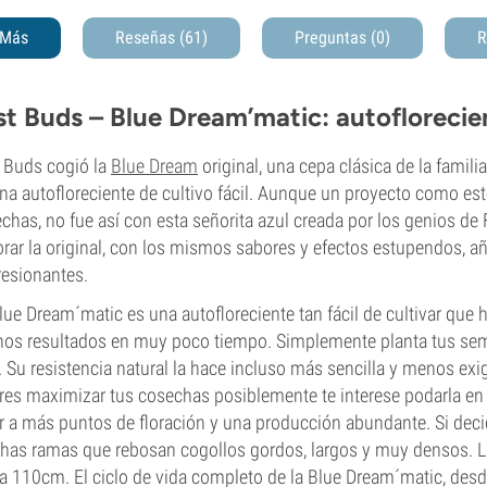
Más
Reseñas (61)
Preguntas
(0)
R
st Buds – Blue Dream’matic: autoflorecient
 Buds cogió la
Blue Dream
original, una cepa clásica de la famili
na autofloreciente de cultivo fácil. Aunque un proyecto como est
chas, no fue así con esta señorita azul creada por los genios d
rar la original, con los mismos sabores y efectos estupendos,
esionantes.
lue Dream´matic es una autofloreciente tan fácil de cultivar que
os resultados en muy poco tiempo. Simplemente planta tus semil
z. Su resistencia natural la hace incluso más sencilla y menos ex
res maximizar tus cosechas posiblemente te interese podarla en 
r a más puntos de floración y una producción abundante. Si deci
as ramas que rebosan cogollos gordos, largos y muy densos. La
a 110cm. El ciclo de vida completo de la Blue Dream´matic, desd