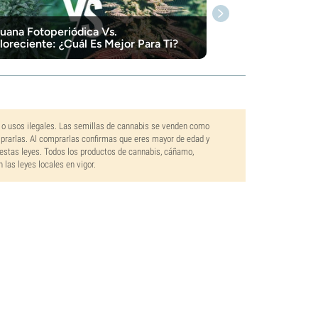
uana Fotoperiódica Vs.
loreciente: ¿Cuál Es Mejor Para Ti?
 o usos ilegales. Las semillas de cannabis se venden como
mprarlas. Al comprarlas confirmas que eres mayor de edad y
estas leyes. Todos los productos de cannabis, cáñamo,
las leyes locales en vigor.