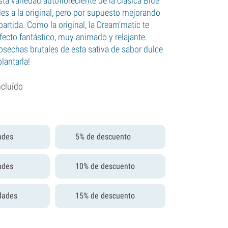
ta variedad autofloreciente de la clásica Blue
les a la original, pero por supuesto mejorando
partida. Como la original, la Dream’matic te
fecto fantástico, muy animado y relajante.
osechas brutales de esta sativa de sabor dulce
lantarla!
ncluído
ades
5% de descuento
ades
10% de descuento
dades
15% de descuento