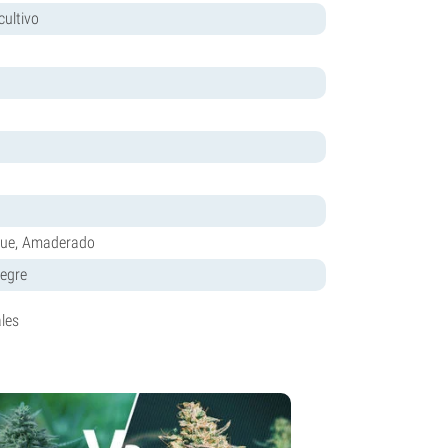
cultivo
sque, Amaderado
legre
les