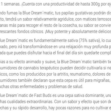
11 semanas. ¡Cuenta con una productividad de hasta 300g por ej
do fumas la Blue Dream´matic, tus papilas gustativas podrán dis
to, tendrá un sabor relativamente agridulce, con matices terroso
nas más para recoger el resto de la cosecha, su sabor se convie
frescantes fondos cítricos. ¡Muy potente y absolutamente delicio
lue Dream´matic es fundamentalmente sativa (75% sativa), lo cual 
ado, pero irá transformándose en una relajación muy profunda pa
da que puedes disfrutar hacia el final del día sin quedarte com
ias a su efecto animado y suave, la Blue Dream´matic también ti
umidores de cannabis terapéutico pueden decidir cultivarla si ne
icos, como los producidos por la artritis, reumatismo, dolores de
umidores también declaran que esta cepa es útil para migrañas, 
chas otras enfermedades y problemas de salud.
lue Dream´matic de Fast Buds es una cepa sativa dominante, una 
as cualidades extraordinarias. Con un sabor y efecto que son de
chas y su rápido desarrollo, hay pocas razones para no cultivar 