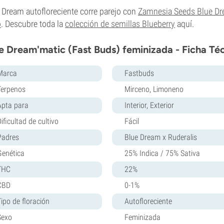
 Dream autofloreciente corre parejo con
Zamnesia Seeds Blue D
o
. Descubre toda la
colección de semillas Blueberry
aquí.
e Dream'matic (Fast Buds) feminizada - Ficha Té
Marca
Fastbuds
Terpenos
Mirceno, Limoneno
Apta para
Interior, Exterior
ificultad de cultivo
Fácil
Padres
Blue Dream x Ruderalis
Genética
25% Indica / 75% Sativa
THC
22%
CBD
0-1%
Tipo de floración
Autofloreciente
Sexo
Feminizada