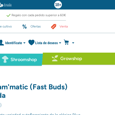
Ayuda
Regalo con cada pedido superior a 60€
e cultivo
Ofertas
Venta
Identifícate
Lista de deseos
Growshop
Shroomshop
am'matic (Fast Buds)
da
1
)