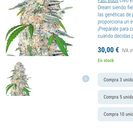
Fast Buds
creó es
Dream siendo fie
las genéticas de 
proporciona un e
¡Prepárate para c
cuando decidas p
30,
00
€
IVA i
En stock
Compra 3 unid
Compra 5 unid
Compra 10 uni