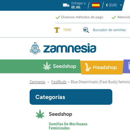
Entregar a
€
(EUR)
EE.UU.
Diversos métodos de pago
Atención
TRIBE
Buscador de semillas
Seedshop
Headshop
Zamnesia
FastBuds
Blue Dream'matic (Fast Buds) femini
>
>
Categorías
Seedshop
Semillas De Marihuana
Feminizadas