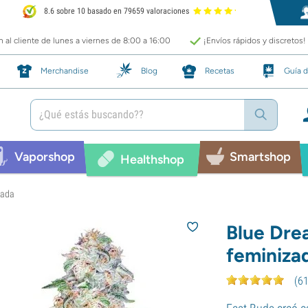
8.6 sobre 10 basado en 79659 valoraciones
 al cliente de lunes a viernes de 8:00 a 16:00
¡Envíos rápidos y discretos!
Merchandise
Blog
Recetas
Guía d
Vaporshop
Smartshop
Healthshop
zada
Blue Dre
feminiza
(
6