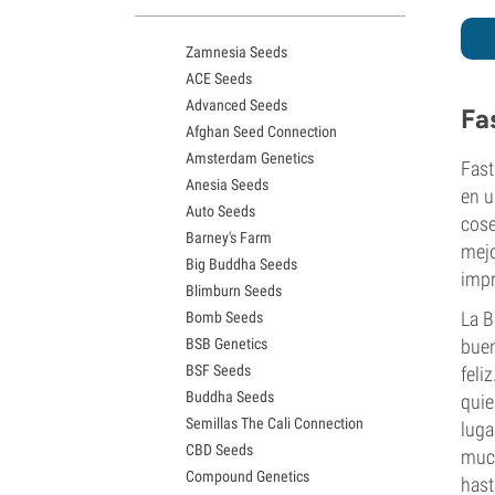
Variedades White Widow
Semillas de Northern Lights
Zamnesia Seeds
Semillas de Granddaddy Purple
ACE Seeds
Semillas de OG Kush
Advanced Seeds
Semillas de Blue Dream
Fa
Afghan Seed Connection
Semillas de Lemon Haze
Amsterdam Genetics
Semillas de Bruce Banner
Fast
Anesia Seeds
Semillas de Gelato
en u
Auto Seeds
Semillas de Sour Diesel
cose
Barney's Farm
Semillas de Jack Herer
mejo
Big Buddha Seeds
Semillas de Girl Scout Cookies
impr
Blimburn Seeds
Semillas de Wedding Cake
La B
Bomb Seeds
Semillas de Zkittlez
BSB Genetics
buen
Semillas de Pineapple Express
BSF Seeds
feli
Semillas de Chemdawg
Buddha Seeds
Semillas de Hindu Kush
quie
Semillas The Cali Connection
Semillas de Mimosa
luga
CBD Seeds
much
Compound Genetics
hast