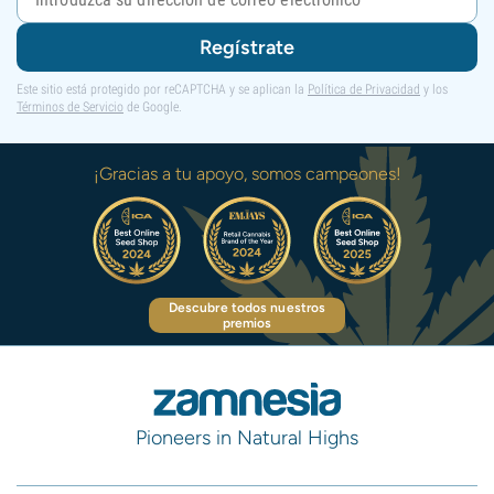
Regístrate
Este sitio está protegido por reCAPTCHA y se aplican la
Política de Privacidad
y los
Términos de Servicio
de Google.
¡Gracias a tu apoyo, somos campeones!
Descubre todos nuestros
premios
Pioneers in Natural Highs