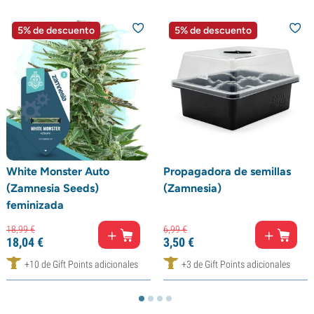
5% de descuento
5% de descuento
White Monster Auto
Propagadora de semillas
(Zamnesia Seeds)
(Zamnesia)
feminizada
18,
99
€
6,
99
€
18,
04
€
3,
50
€
+10 de Gift Points adicionales
+3 de Gift Points adicionales