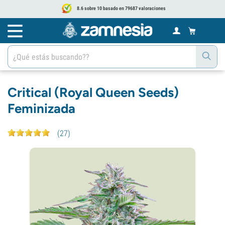
8.6 sobre 10 basado en 79687 valoraciones
Critical (Royal Queen Seeds)
Feminizada
(
27
)