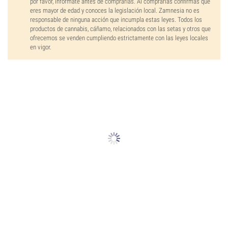
por favor, infórmate antes de comprarlas. Al comprarlas confirmas que
eres mayor de edad y conoces la legislación local. Zamnesia no es
responsable de ninguna acción que incumpla estas leyes. Todos los
productos de cannabis, cáñamo, relacionados con las setas y otros que
ofrecemos se venden cumpliendo estrictamente con las leyes locales
en vigor.