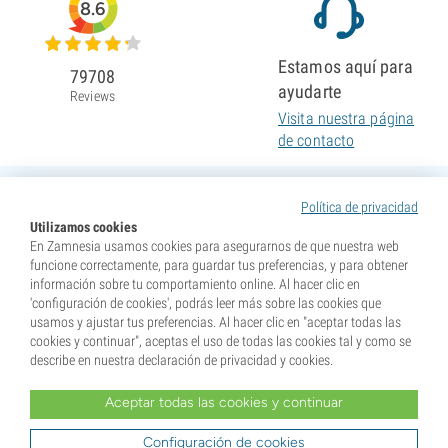
8.6
Estamos aquí para
79708
ayudarte
Reviews
Visita nuestra página
de contacto
Política de privacidad
Utilizamos cookies
En Zamnesia usamos cookies para asegurarnos de que nuestra web
funcione correctamente, para guardar tus preferencias, y para obtener
información sobre tu comportamiento online. Al hacer clic en
'configuración de cookies', podrás leer más sobre las cookies que
usamos y ajustar tus preferencias. Al hacer clic en "aceptar todas las
cookies y continuar", aceptas el uso de todas las cookies tal y como se
describe en nuestra declaración de privacidad y cookies.
Aceptar todas las cookies y continuar
* Nuestras semillas se venden como suvenires. La germinación de semillas es ilegal en muchos
países. Infórmate antes de efectuar tu compra. Al realizar tu pedido indicas que eres mayor de edad en
tu lugar de residencia y que conoces las normativas locales. También eximes de toda responsabilidad a
Configuración de cookies