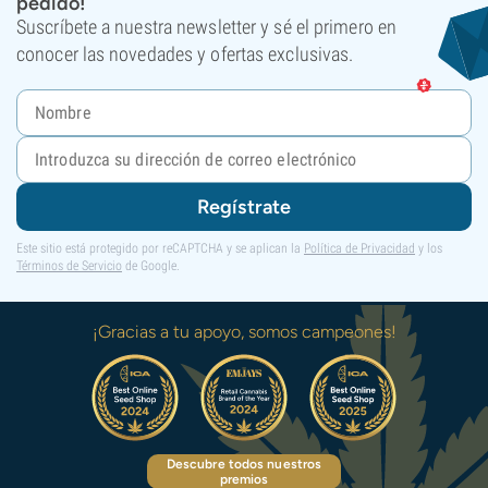
pedido!
Suscríbete a nuestra newsletter y sé el primero en
conocer las novedades y ofertas exclusivas.
Regístrate
Este sitio está protegido por reCAPTCHA y se aplican la
Política de Privacidad
y los
Términos de Servicio
de Google.
¡Gracias a tu apoyo, somos campeones!
Descubre todos nuestros
premios