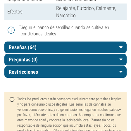
Relajante, Eufórico, Calmante,
Efectos
Narcótico
*
Según el banco de semillas cuando se cultiva en
condiciones ideales
Reseñas (64)
Preguntas
(0)
Restricciones
Todos los productos están pensados exclusivamente para fines legales
y no para consumo o usos ilegales. Las semillas de cannabis se
venden como souvenirs, y su germinación es ilegal en muchos países—
por favor, infórmate antes de comprarlas. Al comprarlas confirmas que
eres mayor de edad y conoces la legislación local. Zamnesia no es
responsable de ninguna acción que incumpla estas leyes. Todos los
productos de cannabis, cáñamo, relacionados con las setas y otros que