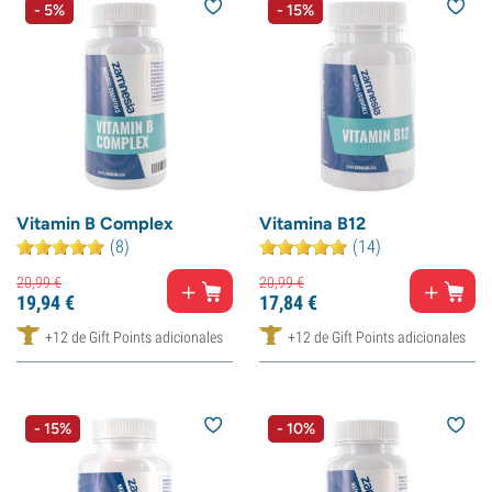
- 5%
- 15%
Vitamin B Complex
Vitamina B12
(8)
(14)
20,
99
€
20,
99
€
19,
94
€
17,
84
€
+12 de Gift Points adicionales
+12 de Gift Points adicionales
- 15%
- 10%