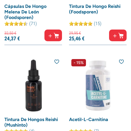
Cápsulas De Hongo
Tintura De Hongo Reishi
Melena De León
(Foodsporen)
(Foodsporen)
(71)
(15)
32,
50
€
29,
95
€
24,
37
€
25,
46
€
- 15%
Tintura De Hongos Reishi
Acetil-L-Carnitina
(Mushinto)