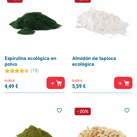
Espirulina ecológica en
Almidón de tapioca
polvo
ecológica
(19)
4,
99
€
6,
99
€
4,
49
€
5,
59
€
- 20%