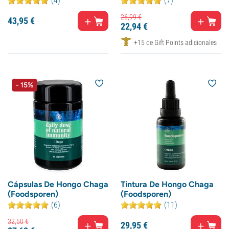
(4)
(7)
26,
99
€
43,
95
€
22,
94
€
+15 de Gift Points adicionales
- 15%
Cápsulas De Hongo Chaga
Tintura De Hongo Chaga
(Foodsporen)
(Foodsporen)
(6)
(11)
32,
50
€
29,
95
€