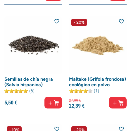
- 20%
Semillas de chía negra
Maitake (Grifola frondosa)
(Salvia hispanica)
ecológico en polvo
(6)
(1)
27,
99
€
5,
50
€
22,
39
€
- 10%
- 20%