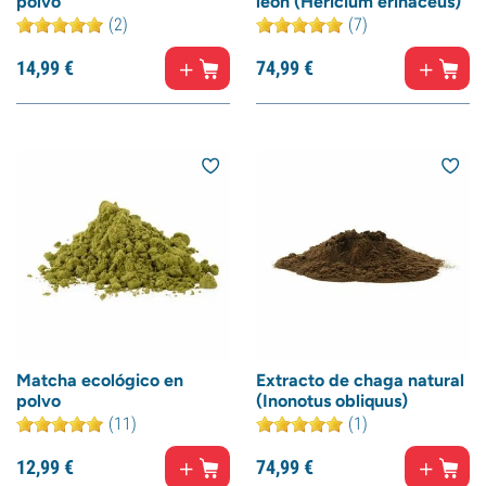
polvo
león (Hericium erinaceus)
(2)
(7)
14,
99
€
74,
99
€
Matcha ecológico en
Extracto de chaga natural
polvo
(Inonotus obliquus)
(11)
(1)
12,
99
€
74,
99
€