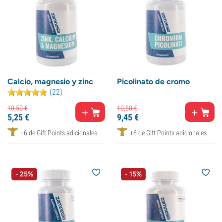
Calcio, magnesio y zinc
Picolinato de cromo
(22)
10,
50
€
10,
50
€
5,
25
€
9,
45
€
+6 de Gift Points adicionales
+6 de Gift Points adicionales
- 25%
- 15%