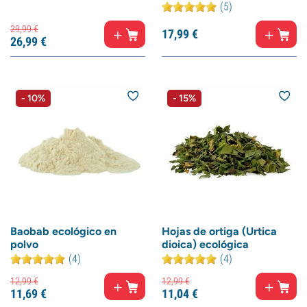
(5)
29,
99
€
17,
99
€
26,
99
€
- 10%
- 15%
Baobab ecológico en
Hojas de ortiga (Urtica
polvo
dioica) ecológica
(4)
(4)
12,
99
€
12,
99
€
11,
69
€
11,
04
€