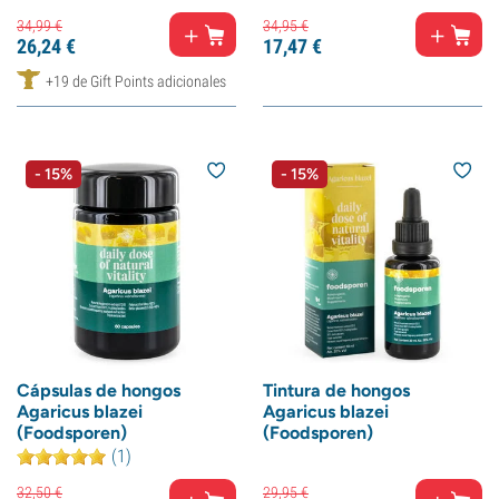
34,
99
€
34,
95
€
26,
24
€
17,
47
€
+19 de Gift Points adicionales
- 15%
- 15%
Cápsulas de hongos
Tintura de hongos
Agaricus blazei
Agaricus blazei
(Foodsporen)
(Foodsporen)
(1)
32,
50
€
29,
95
€