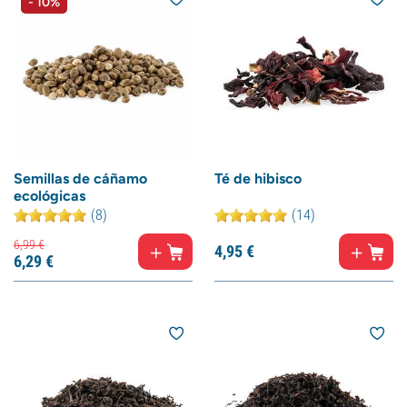
- 10%
Semillas de cáñamo
Té de hibisco
ecológicas
(8)
(14)
6,
99
€
4,
95
€
6,
29
€