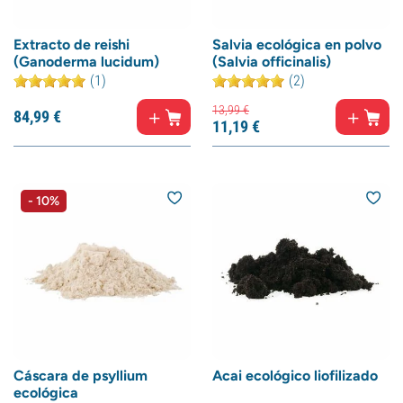
Extracto de reishi
Salvia ecológica en polvo
(Ganoderma lucidum)
(Salvia officinalis)
(1)
(2)
13,
99
€
84,
99
€
11,
19
€
- 10%
Cáscara de psyllium
Acai ecológico liofilizado
ecológica