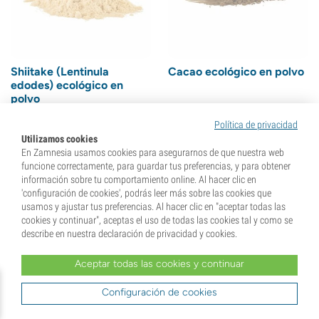
Shiitake (Lentinula
Cacao ecológico en polvo
edodes) ecológico en
polvo
(1)
(5)
Política de privacidad
16,
99
€
Utilizamos cookies
6,
99
€
16,
14
€
En Zamnesia usamos cookies para asegurarnos de que nuestra web
funcione correctamente, para guardar tus preferencias, y para obtener
información sobre tu comportamiento online. Al hacer clic en
'configuración de cookies', podrás leer más sobre las cookies que
usamos y ajustar tus preferencias. Al hacer clic en "aceptar todas las
Sin stock
Sin stock
cookies y continuar", aceptas el uso de todas las cookies tal y como se
describe en nuestra declaración de privacidad y cookies.
Aceptar todas las cookies y continuar
Configuración de cookies