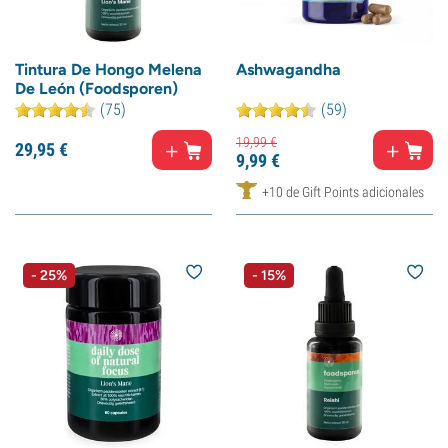
Tintura De Hongo Melena
Ashwagandha
De León (Foodsporen)
(75)
(59)
19,
99
€
29,
95
€
9,
99
€
+10 de Gift Points adicionales
- 25%
- 15%