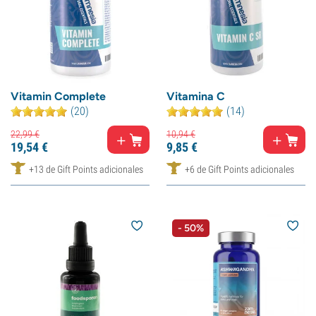
Vitamin Complete
Vitamina C
(20)
(14)
22,
99
€
10,
94
€
19,
54
€
9,
85
€
+13 de Gift Points adicionales
+6 de Gift Points adicionales
- 50%