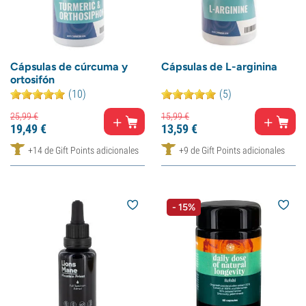
Cápsulas de cúrcuma y
Cápsulas de L-arginina
ortosifón
(10)
(5)
25,
99
€
15,
99
€
19,
49
€
13,
59
€
+14 de Gift Points adicionales
+9 de Gift Points adicionales
- 15%