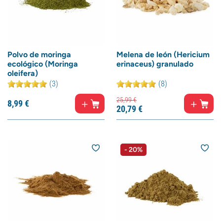
Polvo de moringa
Melena de león (Hericium
ecológico (Moringa
erinaceus) granulado
oleifera)
(3)
(8)
25,
99
€
8,
99
€
20,
79
€
- 20%