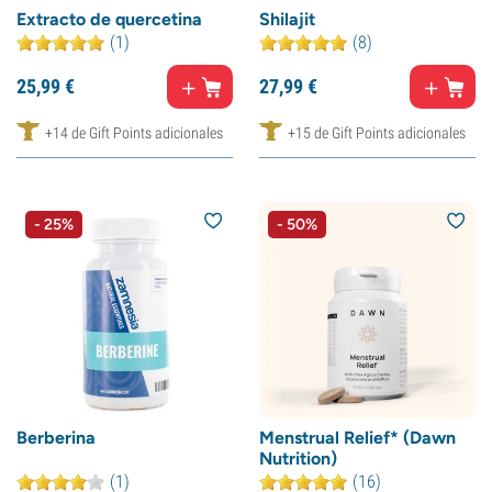
Extracto de quercetina
Shilajit
(1)
(8)
25,
99
€
27,
99
€
+14 de Gift Points adicionales
+15 de Gift Points adicionales
- 25%
- 50%
Berberina
Menstrual Relief* (Dawn
Nutrition)
(1)
(16)