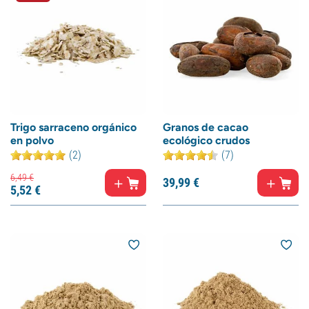
Trigo sarraceno orgánico
Granos de cacao
en polvo
ecológico crudos
(2)
(7)
6,
49
€
39,
99
€
5,
52
€