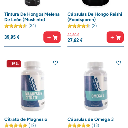
Tintura De Hongos Melena
Cápsulas De Hongo Reishi
De León (Mushinto)
(Foodsporen)
(34)
(8)
32,
50
€
39,
95
€
27,
62
€
- 15%
Citrato de Magnesio
Cápsulas de Omega 3
(12)
(18)