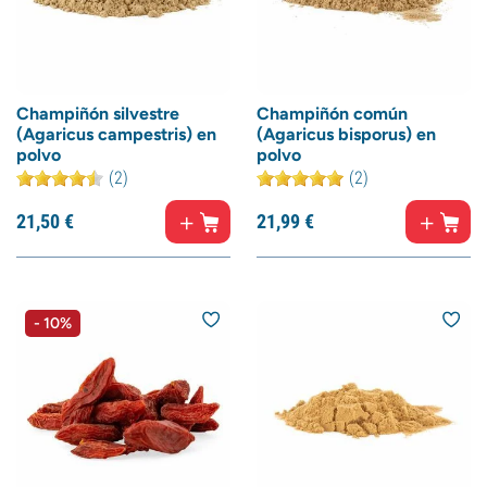
Champiñón silvestre
Champiñón común
(Agaricus campestris) en
(Agaricus bisporus) en
polvo
polvo
(2)
(2)
21,
50
€
21,
99
€
- 10%