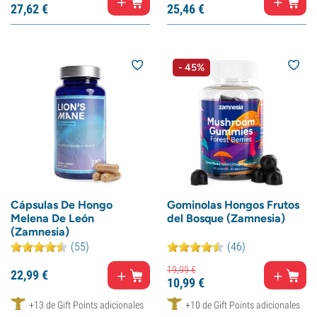
27,
62
€
25,
46
€
- 45%
Cápsulas De Hongo
Gominolas Hongos Frutos
Melena De León
del Bosque (Zamnesia)
(Zamnesia)
(55)
(46)
19,
99
€
22,
99
€
10,
99
€
+13 de Gift Points adicionales
+10 de Gift Points adicionales