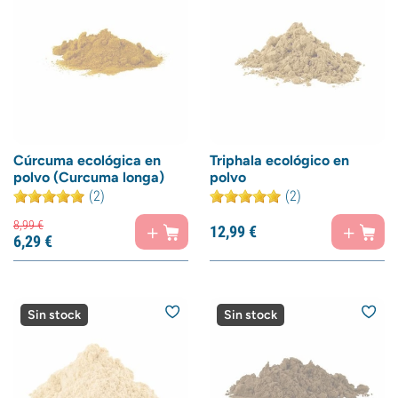
Cúrcuma ecológica en
Triphala ecológico en
polvo (Curcuma longa)
polvo
(2)
(2)
8,
99
€
12,
99
€
6,
29
€
Sin stock
Sin stock