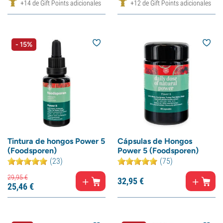
+14 de Gift Points adicionales
+12 de Gift Points adicionales
- 15%
Tintura de hongos Power 5
Cápsulas de Hongos
(Foodsporen)
Power 5 (Foodsporen)
(23)
(75)
29,
95
€
32,
95
€
25,
46
€