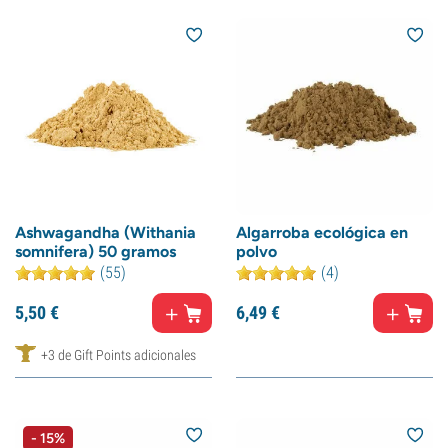
Ashwagandha (Withania
Algarroba ecológica en
somnifera) 50 gramos
polvo
(55)
(4)
5,
50
€
6,
49
€
+3 de Gift Points adicionales
- 15%