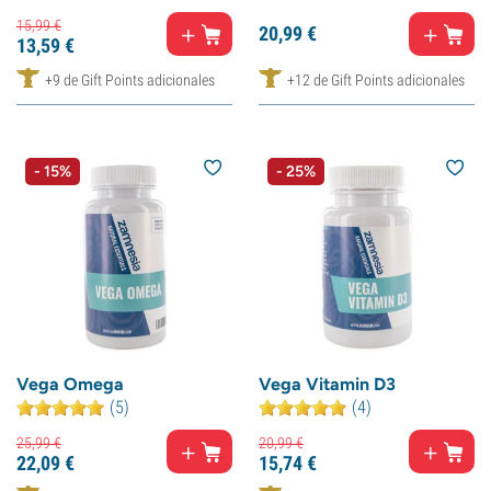
15,
99
€
20,
99
€
13,
59
€
+9 de Gift Points adicionales
+12 de Gift Points adicionales
- 15%
- 25%
Vega Omega
Vega Vitamin D3
(5)
(4)
25,
99
€
20,
99
€
22,
09
€
15,
74
€