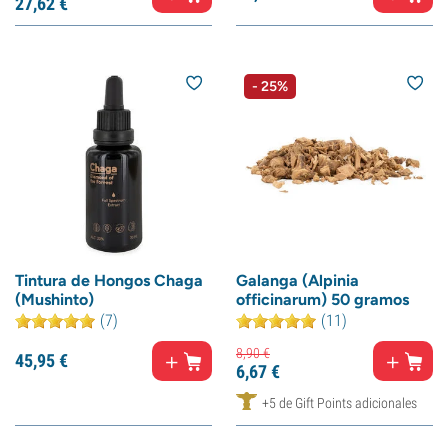
27,
62
€
- 25%
Tintura de Hongos Chaga
Galanga (Alpinia
(Mushinto)
officinarum) 50 gramos
(7)
(11)
8,
90
€
45,
95
€
6,
67
€
+5 de Gift Points adicionales