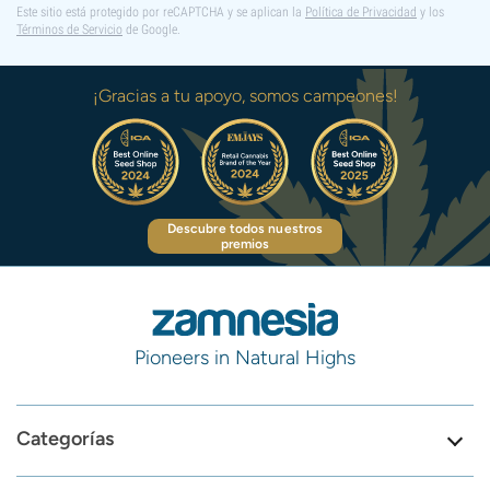
Este sitio está protegido por reCAPTCHA y se aplican la
Política de Privacidad
y los
Términos de Servicio
de Google.
¡Gracias a tu apoyo, somos campeones!
Descubre todos nuestros
premios
Pioneers in Natural Highs
Categorías