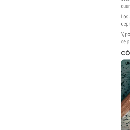
cuan
Los 
depr
Y, p
se p
CÓ