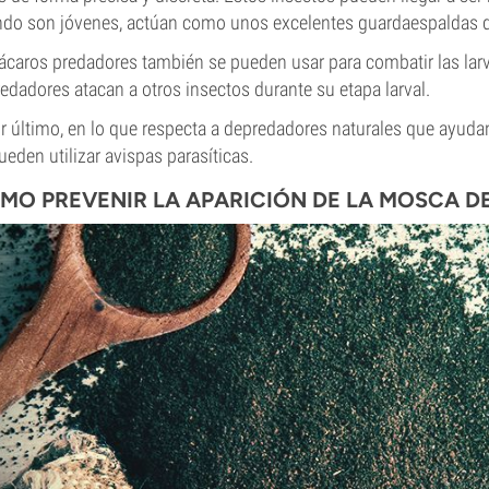
do son jóvenes, actúan como unos excelentes guardaespaldas de
ácaros predadores también se pueden usar para combatir las lar
edadores atacan a otros insectos durante su etapa larval.
or último, en lo que respecta a depredadores naturales que ayuda
ueden utilizar avispas parasíticas.
MO PREVENIR LA APARICIÓN DE LA MOSCA DE