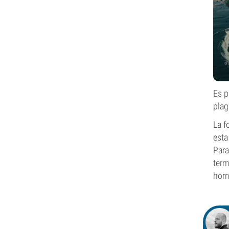
Es p
plag
La f
esta
Para
term
horn