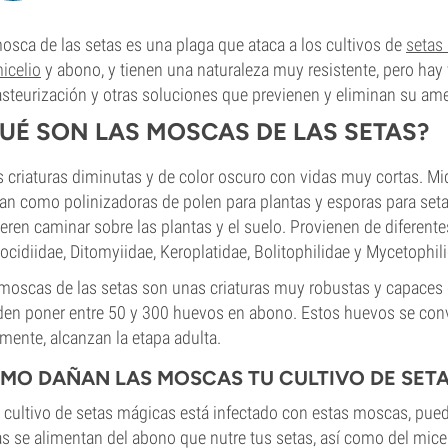
osca de las setas es una plaga que ataca a los cultivos de
setas
icelio
y abono, y tienen una naturaleza muy resistente, pero hay
asteurización y otras soluciones que previenen y eliminan su am
UÉ SON LAS MOSCAS DE LAS SETAS?
 criaturas diminutas y de color oscuro con vidas muy cortas. Mi
an como polinizadoras de polen para plantas y esporas para se
ieren caminar sobre las plantas y el suelo. Provienen de diferen
ocidiidae, Ditomyiidae, Keroplatidae, Bolitophilidae y Mycetophil
moscas de las setas son unas criaturas muy robustas y capaces 
en poner entre 50 y 300 huevos en abono. Estos huevos se convie
lmente, alcanzan la etapa adulta.
MO DAÑAN LAS MOSCAS TU CULTIVO DE SET
u cultivo de setas mágicas está infectado con estas moscas, pu
as se alimentan del abono que nutre tus setas, así como del mi