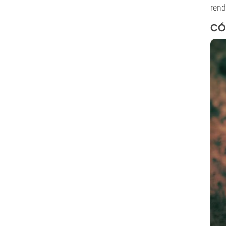
rend
CÓ