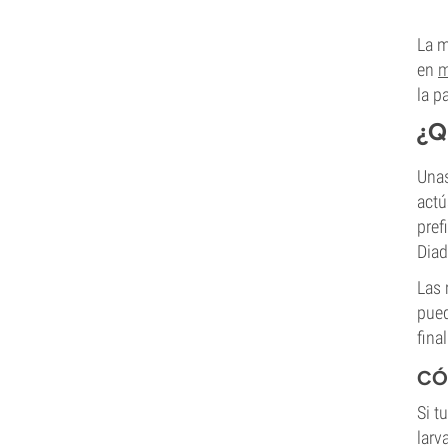
La m
en
m
la p
¿Q
Unas
actú
pref
Diad
Las 
pued
fina
CÓ
Si t
larv