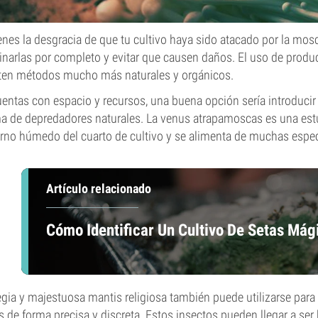
ienes la desgracia de que tu cultivo haya sido atacado por la mos
inarlas por completo y evitar que causen daños. El uso de prod
ten métodos mucho más naturales y orgánicos.
uentas con espacio y recursos, una buena opción sería introduc
a de depredadores naturales. La venus atrapamoscas es una estu
rno húmedo del cuarto de cultivo y se alimenta de muchas espec
Artículo relacionado
Cómo Identificar Un Cultivo De Setas Má
egia y majestuosa mantis religiosa también puede utilizarse par
s de forma precisa y discreta. Estos insectos pueden llegar a ser