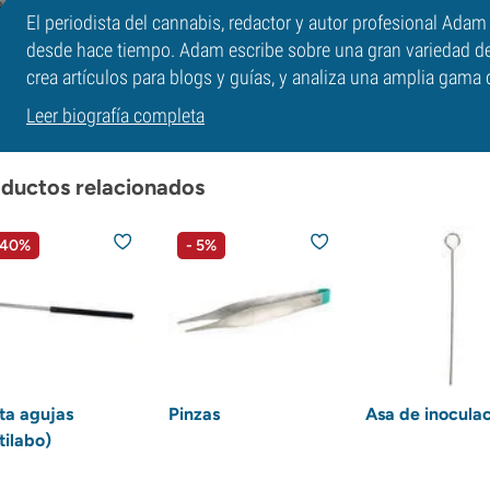
El periodista del cannabis, redactor y autor profesional Ad
desde hace tiempo. Adam escribe sobre una gran variedad de
crea artículos para blogs y guías, y analiza una amplia gam
Leer biografía completa
ductos relacionados
 40%
- 5%
ta agujas
Pinzas
Asa de inocula
tilabo)