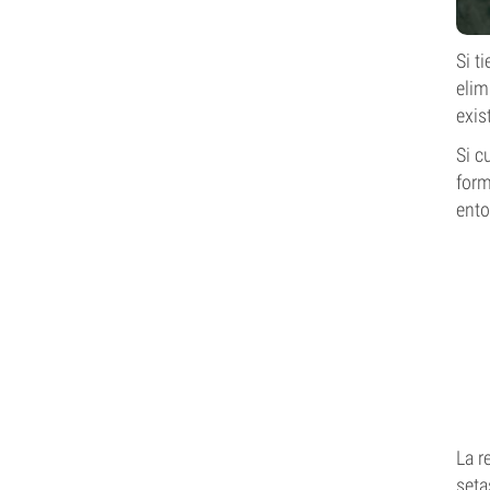
Si t
elim
exis
Si c
form
ento
La r
seta