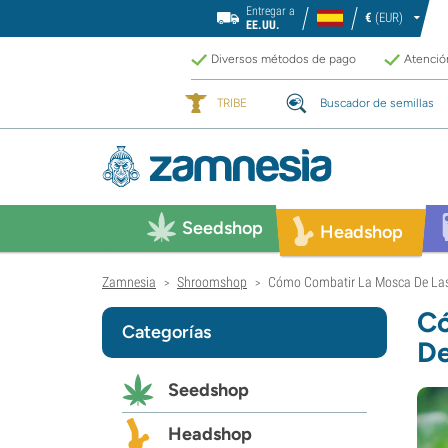
Entregar a
€
(EUR)
EE.UU.
Diversos métodos de pago
Atención
TRIBE
Buscador de semillas
Seedshop
Headshop
Zamnesia
Shroomshop
Cómo Combatir La Mosca De Las
>
>
Có
Categorías
De
Seedshop
Headshop