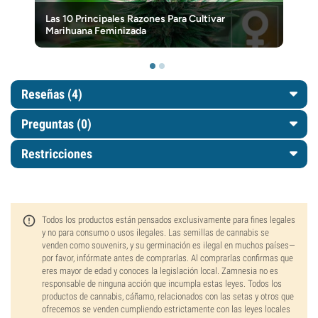
Las 10 Principales Razones Para Cultivar
Marihuana Feminizada
Reseñas (4)
Preguntas
(0)
Restricciones
Todos los productos están pensados exclusivamente para fines legales
y no para consumo o usos ilegales. Las semillas de cannabis se
venden como souvenirs, y su germinación es ilegal en muchos países—
por favor, infórmate antes de comprarlas. Al comprarlas confirmas que
eres mayor de edad y conoces la legislación local. Zamnesia no es
responsable de ninguna acción que incumpla estas leyes. Todos los
productos de cannabis, cáñamo, relacionados con las setas y otros que
ofrecemos se venden cumpliendo estrictamente con las leyes locales