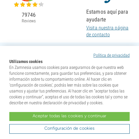
Estamos aquí para
79746
ayudarte
Reviews
Visita nuestra página
de contacto
Política de privacidad
Utilizamos cookies
En Zamnesia usamos cookies para asegurarnos de que nuestra web
funcione correctamente, para guardar tus preferencias, y para obtener
información sobre tu comportamiento online. Al hacer clic en
'configuración de cookies', podrás leer más sobre las cookies que
usamos y ajustar tus preferencias. Al hacer clic en "aceptar todas las
cookies y continuar", aceptas el uso de todas las cookies tal y como se
describe en nuestra declaración de privacidad y cookies.
Aceptar todas las cookies y continuar
* Nuestras semillas se venden como suvenires. La germinación de semillas es ilegal en muchos
países. Infórmate antes de efectuar tu compra. Al realizar tu pedido indicas que eres mayor de edad en
tu lugar de residencia y que conoces las normativas locales. También eximes de toda responsabilidad a
Configuración de cookies
Zamnesia si actúas al margen de ellas.