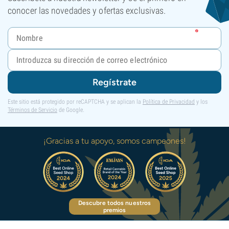
conocer las novedades y ofertas exclusivas.
Regístrate
Este sitio está protegido por reCAPTCHA y se aplican la
Política de Privacidad
y los
Términos de Servicio
de Google.
¡Gracias a tu apoyo, somos campeones!
Descubre todos nuestros
premios