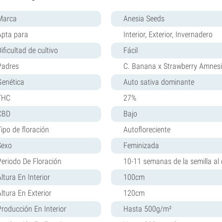
Marca
Anesia Seeds
Apta para
Interior, Exterior, Invernadero
ificultad de cultivo
Fácil
Padres
C. Banana x Strawberry Amnes
Genética
Auto sativa dominante
THC
27%
CBD
Bajo
Tipo de floración
Autofloreciente
Sexo
Feminizada
Periodo De Floración
10-11 semanas de la semilla al 
ltura En Interior
100cm
Altura En Exterior
120cm
Producción En Interior
Hasta 500g/m²