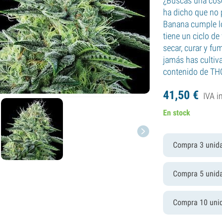
¿Buscas una cose
ha dicho que no 
Banana cumple lo
tiene un ciclo de
secar, curar y f
jamás has cultiv
contenido de TH
41,
50
€
IVA i
En stock
Compra 3 unid
Compra 5 unid
Compra 10 uni