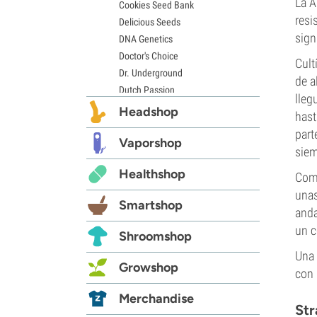
La A
Cookies Seed Bank
resi
Delicious Seeds
sign
DNA Genetics
Doctor's Choice
Cult
Dr. Underground
de a
Dutch Passion
lleg
Elite Seeds
Headshop
hast
Eva Seeds
part
Exotic Seed
Vaporshop
siem
Expert Seeds
Healthshop
FastBuds
Como
Female Seeds
unas
Smartshop
French Touch Seeds
anda
Garden of Green
un c
Shroomshop
GeneSeeds
Una 
Genehtik Seeds
Growshop
con 
G13 Labs
Grass-O-Matic
Merchandise
Str
Greenhouse Seeds