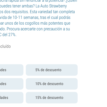
cha rápida sin renunciar a la potencia? ¿Quién
puedes tener ambas? La Auto Strawberry
s dos requisitos. Esta variedad tan completa
 vida de 10-11 semanas, tras el cual podrás
umar unos de los cogollos más potentes que
ado. Procura acercarte con precaución a su
C del 27%.
ncluído
ades
5% de descuento
ades
10% de descuento
dades
15% de descuento