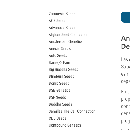
Variedades White Widow
Semillas de Northern Lights
Zamnesia Seeds
Semillas de Granddaddy Purple
ACE Seeds
Semillas de OG Kush
Advanced Seeds
Semillas de Blue Dream
Afghan Seed Connection
Semillas de Lemon Haze
An
Amsterdam Genetics
Semillas de Bruce Banner
De
Anesia Seeds
Semillas de Gelato
Auto Seeds
Semillas de Sour Diesel
Las 
Barney's Farm
Semillas de Jack Herer
Stra
Big Buddha Seeds
Semillas de Girl Scout Cookies
es m
Blimburn Seeds
Semillas de Wedding Cake
cepa
Bomb Seeds
Semillas de Zkittlez
BSB Genetics
Semillas de Pineapple Express
En s
BSF Seeds
Semillas de Chemdawg
prop
Buddha Seeds
Semillas de Hindu Kush
cont
Semillas The Cali Connection
Semillas de Mimosa
gené
CBD Seeds
prog
Compound Genetics