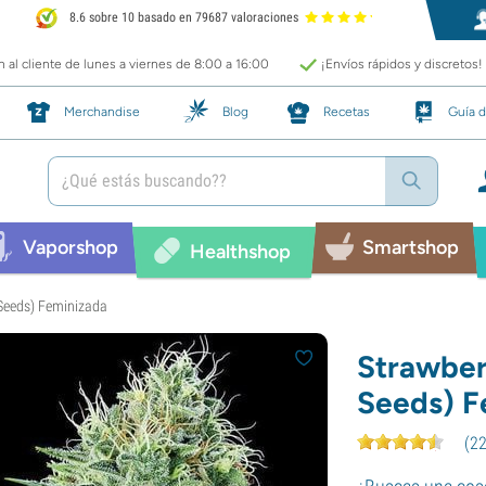
8.6 sobre 10 basado en 79687 valoraciones
 al cliente de lunes a viernes de 8:00 a 16:00
¡Envíos rápidos y discretos!
Merchandise
Blog
Recetas
Guía d
Vaporshop
Smartshop
Healthshop
Seeds) Feminizada
Strawber
Seeds) F
(
2