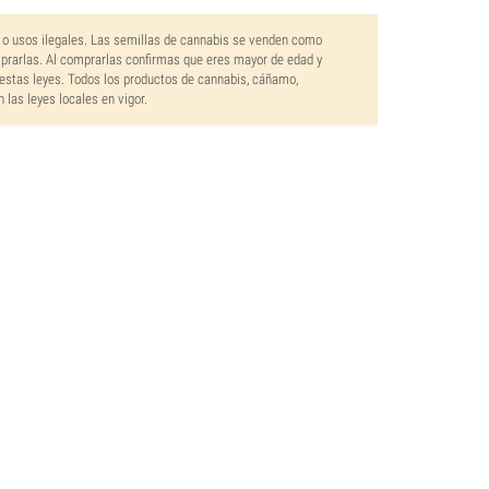
 o usos ilegales. Las semillas de cannabis se venden como
mprarlas. Al comprarlas confirmas que eres mayor de edad y
estas leyes. Todos los productos de cannabis, cáñamo,
las leyes locales en vigor.