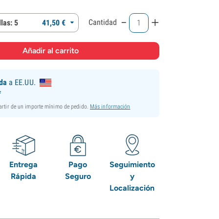
-
+
Cantidad
las: 5
41,
50
€
ida
a EE.UU.
*
partir de un importe mínimo de pedido.
Más información
Entrega
Pago
Seguimiento
Rápida
Seguro
y
Localización