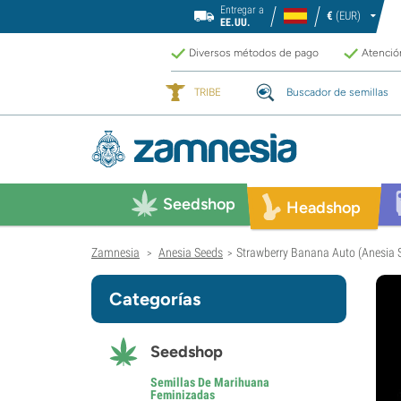
Entregar a
€
(EUR)
EE.UU.
Diversos métodos de pago
Atención
TRIBE
Buscador de semillas
Seedshop
Headshop
Zamnesia
Anesia Seeds
Strawberry Banana Auto (Anesia 
>
>
Categorías
Seedshop
Semillas De Marihuana
Feminizadas