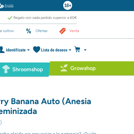
Ayuda
Regalo con cada pedido superior a 60€
e cultivo
Ofertas
Venta
Identifícate
Lista de deseos
Growshop
Shroomshop
ry Banana Auto (Anesia
eminizada
2
)