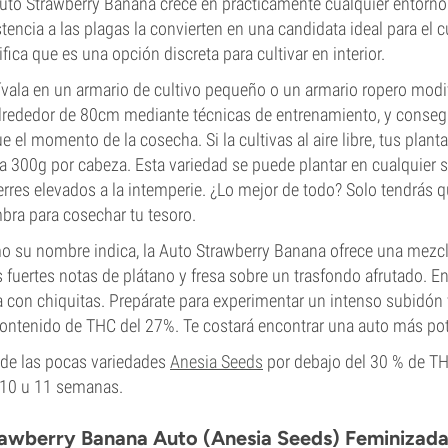
uto Strawberry Banana crece en prácticamente cualquier entorno s
stencia a las plagas la convierten en una candidata ideal para el 
ifica que es una opción discreta para cultivar en interior.
ívala en un armario de cultivo pequeño o un armario ropero mod
lrededor de 80cm mediante técnicas de entrenamiento, y conse
ue el momento de la cosecha. Si la cultivas al aire libre, tus pl
a 300g por cabeza. Esta variedad se puede plantar en cualquier s
erres elevados a la intemperie. ¿Lo mejor de todo? Solo tendrás 
bra para cosechar tu tesoro.
 su nombre indica, la Auto Strawberry Banana ofrece una mezcl
 fuertes notas de plátano y fresa sobre un trasfondo afrutado. En
 con chiquitas. Prepárate para experimentar un intenso subidón v
ontenido de THC del 27%. Te costará encontrar una auto más pot
de las pocas variedades
Anesia Seeds
por debajo del 30 % de THC
10 u 11 semanas.
awberry Banana Auto (Anesia Seeds) Feminizada 