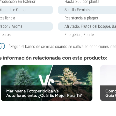
Producción En Exterior
Hasta 300 por planta
Disponible Como
Semilla Feminizada
esiliencia
Resistencia a plagas
Sabor / Aroma
Afrutado, Frutos del bosque, B
Efectos
Energético, Fuerte
*
Según el banco de semillas cuando se cultiva en condiciones idea
 información relacionada con este producto:
Marihuana Fotoperiódica Vs.
Cómo 
Autofloreciente: ¿Cuál Es Mejor Para Ti?
Guía