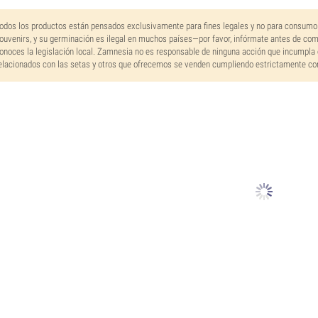
odos los productos están pensados exclusivamente para fines legales y no para consumo
ouvenirs, y su germinación es ilegal en muchos países—por favor, infórmate antes de co
onoces la legislación local. Zamnesia no es responsable de ninguna acción que incumpla 
elacionados con las setas y otros que ofrecemos se venden cumpliendo estrictamente con 