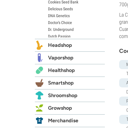
Cookies Seed Bank
700g
Delicious Seeds
La C
DNA Genetics
gran
Doctor's Choice
Cuan
Dr. Underground
como
Dutch Passion
Elite Seeds
Headshop
Coc
Eva Seeds
Exotic Seed
Vaporshop
Expert Seeds
Healthshop
FastBuds
Female Seeds
Smartshop
French Touch Seeds
Garden of Green
D
Shroomshop
GeneSeeds
Genehtik Seeds
Growshop
G13 Labs
Grass-O-Matic
Merchandise
Greenhouse Seeds