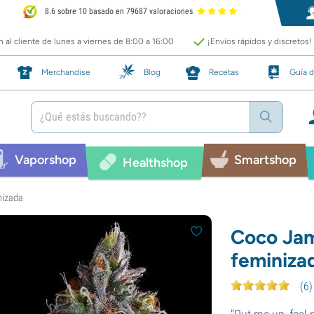
8.6 sobre 10 basado en 79687 valoraciones
 al cliente de lunes a viernes de 8:00 a 16:00
¡Envíos rápidos y discretos!
Merchandise
Blog
Recetas
Guía d
Vaporshop
Smartshop
Healthshop
nizada
Coco Jam
feminiza
(
6
)