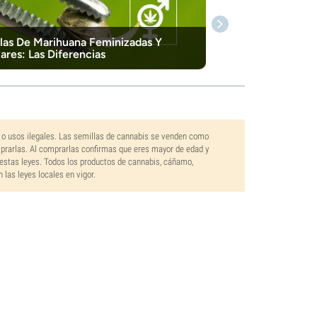
las De Marihuana Feminizadas Y
ares: Las Diferencias
 o usos ilegales. Las semillas de cannabis se venden como
mprarlas. Al comprarlas confirmas que eres mayor de edad y
estas leyes. Todos los productos de cannabis, cáñamo,
las leyes locales en vigor.