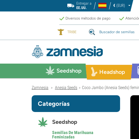
Entregar a
€
(EUR)
EE.UU.
Diversos métodos de pago
Atención
TRIBE
Buscador de semillas
Seedshop
Headshop
Zamnesia
Anesia Seeds
Coco Jambo (Anesia Seeds) femi
>
>
Categorías
Seedshop
Semillas De Marihuana
Feminizadas