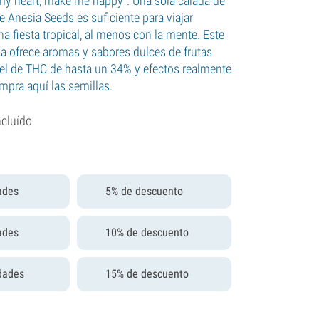
 my heart, make me happy". Una sola calada de
 Anesia Seeds es suficiente para viajar
a fiesta tropical, al menos con la mente. Este
va ofrece aromas y sabores dulces de frutas
ivel de THC de hasta un 34% y efectos realmente
mpra aquí las semillas.
ncluído
ades
5% de descuento
ades
10% de descuento
dades
15% de descuento