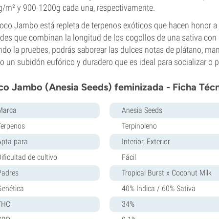
/m² y 900-1200g cada una, respectivamente.
oco Jambo está repleta de terpenos exóticos que hacen honor a 
des que combinan la longitud de los cogollos de una sativa con 
do la pruebes, podrás saborear las dulces notas de plátano, man
 un subidón eufórico y duradero que es ideal para socializar o 
o Jambo (Anesia Seeds) feminizada - Ficha Téc
Marca
Anesia Seeds
Terpenos
Terpinoleno
Apta para
Interior, Exterior
ificultad de cultivo
Fácil
Padres
Tropical Burst x Coconut Milk
Genética
40% Indica / 60% Sativa
THC
34%