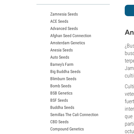
Variedades White Widow
Semillas de Northern Lights
Zamnesia Seeds
Semillas de Granddaddy Purple
ACE Seeds
Semillas de OG Kush
Advanced Seeds
Semillas de Blue Dream
An
Afghan Seed Connection
Semillas de Lemon Haze
Amsterdam Genetics
Semillas de Bruce Banner
¿Bus
Anesia Seeds
Semillas de Gelato
busq
Auto Seeds
Semillas de Sour Diesel
terp
Barney's Farm
Semillas de Jack Herer
Jamb
Big Buddha Seeds
Semillas de Girl Scout Cookies
culti
Blimburn Seeds
Semillas de Wedding Cake
Cult
Bomb Seeds
Semillas de Zkittlez
BSB Genetics
vete
Semillas de Pineapple Express
BSF Seeds
fuer
Semillas de Chemdawg
Buddha Seeds
Semillas de Hindu Kush
inte
Semillas The Cali Connection
Semillas de Mimosa
que 
CBD Seeds
part
Compound Genetics
octu