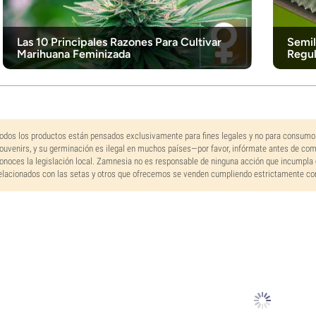
Las 10 Principales Razones Para Cultivar
Semil
Marihuana Feminizada
Regul
odos los productos están pensados exclusivamente para fines legales y no para consumo
ouvenirs, y su germinación es ilegal en muchos países—por favor, infórmate antes de co
onoces la legislación local. Zamnesia no es responsable de ninguna acción que incumpla 
elacionados con las setas y otros que ofrecemos se venden cumpliendo estrictamente con 