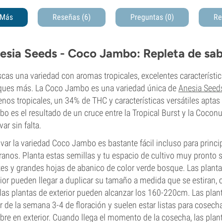
Más
Reseñas (6)
Preguntas
(0)
Re
esia Seeds - Coco Jambo: Repleta de sab
cas una variedad con aromas tropicales, excelentes característi
ues más. La Coco Jambo es una variedad única de
Anesia Seed
enos tropicales, un 34% de THC y características versátiles aptas 
o es el resultado de un cruce entre la Tropical Burst y la Coconut
var sin falta.
ivar la variedad Coco Jambo es bastante fácil incluso para princi
ranos. Planta estas semillas y tu espacio de cultivo muy pronto s
tes y grandes hojas de abanico de color verde bosque. Las plan
rior pueden llegar a duplicar su tamaño a medida que se estiran
las plantas de exterior pueden alcanzar los 160-220cm. Las pl
ir de la semana 3-4 de floración y suelen estar listas para cosech
bre en exterior. Cuando llega el momento de la cosecha, las pl