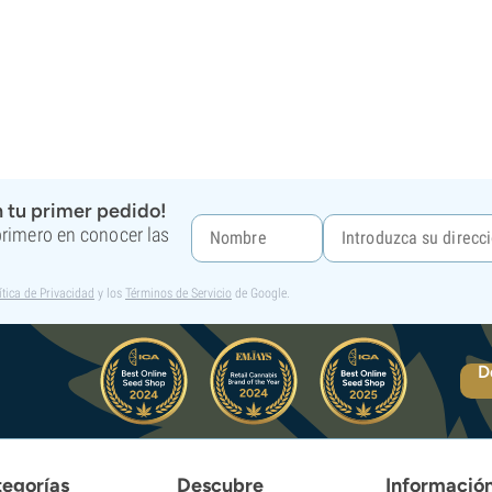
 tu primer pedido!
 primero en conocer las
ítica de Privacidad
y los
Términos de Servicio
de Google.
D
egorías
Descubre
Informació