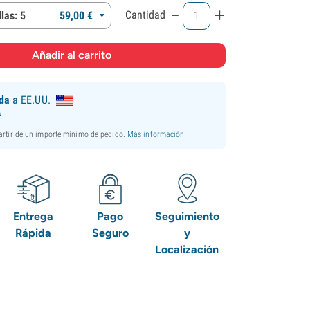
-
+
Cantidad
las: 5
59,
00
€
ida
a EE.UU.
*
partir de un importe mínimo de pedido.
Más información
Entrega
Pago
Seguimiento
Rápida
Seguro
y
Localización