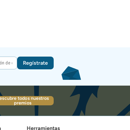
Regístrate
escubre todos nuestros
premios
n
Herramientas