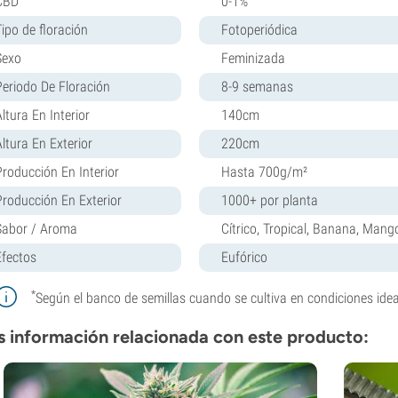
CBD
0-1%
Tipo de floración
Fotoperiódica
Sexo
Feminizada
Periodo De Floración
8-9 semanas
ltura En Interior
140cm
Altura En Exterior
220cm
Producción En Interior
Hasta 700g/m²
Producción En Exterior
1000+ por planta
Sabor / Aroma
Cítrico, Tropical, Banana, Mang
Efectos
Eufórico
*
Según el banco de semillas cuando se cultiva en condiciones idea
 información relacionada con este producto: