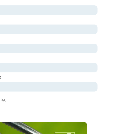
o
les