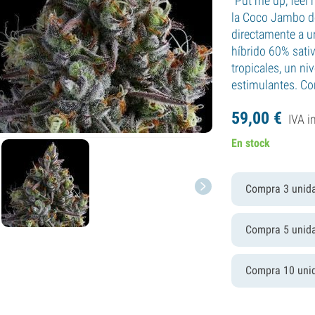
"Put me up, feel
la Coco Jambo de
directamente a un
híbrido 60% sati
tropicales, un n
estimulantes. Co
59,
00
€
IVA i
En stock
Compra 3 unid
Compra 5 unid
Compra 10 uni