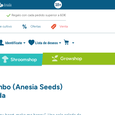
Ayuda
Regalo con cada pedido superior a 60€
e cultivo
Ofertas
Venta
Identifícate
Lista de deseos
Growshop
Shroomshop
bo (Anesia Seeds)
da