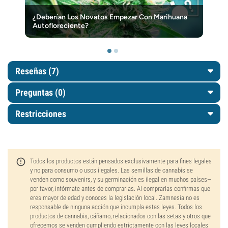
¿Deberían Los Novatos Empezar Con Marihuana
Autofloreciente?
Reseñas (7)
Preguntas
(0)
Restricciones
Todos los productos están pensados exclusivamente para fines legales
y no para consumo o usos ilegales. Las semillas de cannabis se
venden como souvenirs, y su germinación es ilegal en muchos países—
por favor, infórmate antes de comprarlas. Al comprarlas confirmas que
eres mayor de edad y conoces la legislación local. Zamnesia no es
responsable de ninguna acción que incumpla estas leyes. Todos los
productos de cannabis, cáñamo, relacionados con las setas y otros que
ofrecemos se venden cumpliendo estrictamente con las leyes locales