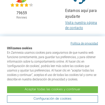
Estamos aquí para
79659
ayudarte
Reviews
Visita nuestra página
de contacto
Política de privacidad
Utilizamos cookies
En Zamnesia usamos cookies para asegurarnos de que nuestra web
funcione correctamente, para guardar tus preferencias, y para obtener
información sobre tu comportamiento online. Al hacer clic en
'configuración de cookies', podrás leer más sobre las cookies que
usamos y ajustar tus preferencias. Al hacer clic en "aceptar todas las
cookies y continuar", aceptas el uso de todas las cookies tal y como se
describe en nuestra declaración de privacidad y cookies.
Aceptar todas las cookies y continuar
* Nuestras semillas se venden como suvenires. La germinación de semillas es ilegal en muchos
países. Infórmate antes de efectuar tu compra. Al realizar tu pedido indicas que eres mayor de edad en
tu lugar de residencia y que conoces las normativas locales. También eximes de toda responsabilidad a
Configuración de cookies
Zamnesia si actúas al margen de ellas.