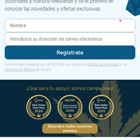
Suscríbete a nuestra newsletter y sé el primero en
conocer las novedades y ofertas exclusivas.
Regístrate
Este sitio está protegido por reCAPTCHA y se aplican la
Política de Privacidad
y los
Términos de Servicio
de Google.
¡Gracias a tu apoyo, somos campeones!
Descubre todos nuestros
premios