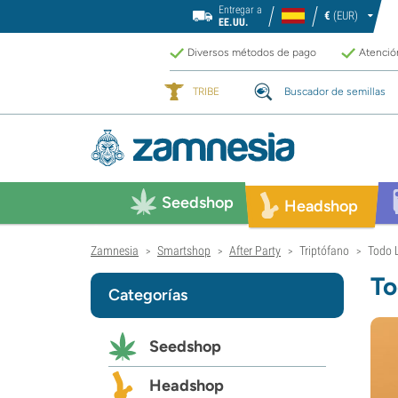
Entregar a
€
(EUR)
EE.UU.
Diversos métodos de pago
Atención
TRIBE
Buscador de semillas
Seedshop
Headshop
Zamnesia
Smartshop
After Party
Triptófano
Todo 
>
>
>
>
To
Categorías
Seedshop
Headshop