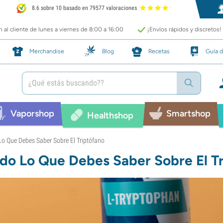
8.6 sobre 10 basado en 79577 valoraciones
 al cliente de lunes a viernes de 8:00 a 16:00
¡Envíos rápidos y discretos!
Merchandise
Blog
Recetas
Guía d
Vaporshop
Smartshop
Healthshop
Lo Que Debes Saber Sobre El Triptófano
do Lo Que Debes Saber Sobre El T