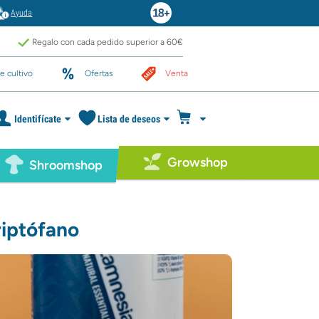
Ayuda
Regalo con cada pedido superior a 60€
e cultivo
Ofertas
Venta
Identifícate
Lista de deseos
Growshop
Shroomshop
riptófano