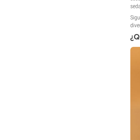
seda
Sigu
dive
¿Q