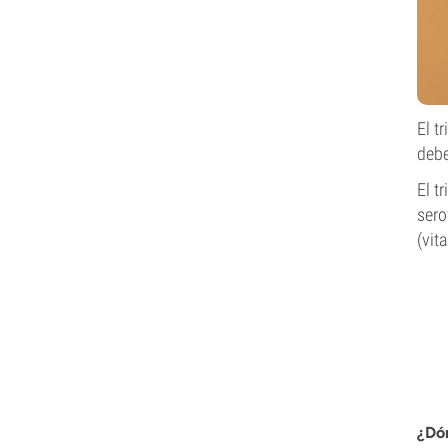
El t
debe
El t
sero
(vit
¿Dón