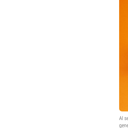
Al s
gene