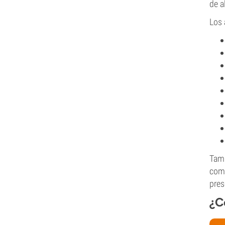
de a
Los 
Tamb
como
pres
¿C