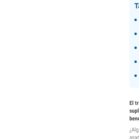
T
El t
supl
bene
¿Alg
asad